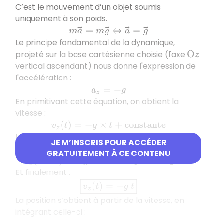
C’est le mouvement d’un objet soumis
uniquement à son poids.
m
a
→
=
m
g
→
⇔
a
→
=
g
→
Le principe fondamental de la dynamique,
projeté sur la base cartésienne choisie (l'axe
O
z
vertical ascendant) nous donne l'expression de
l'accélération :
a
z
=
−
g
En primitivant cette équation, on obtient la
vitesse :
v
z
(
t
)
=
−
g
×
t
+
c
o
n
s
t
a
n
t
e
La constante s’obtient à l’aide des conditions
JE M’INSCRIS POUR ACCÉDER
initiales :
GRATUITEMENT À CE CONTENU
v
z
(
t
=
0
)
=
−
g
×
0
+
c
s
t
e
1
⇔
c
s
t
e
2
=
0
Et finalement :
v
z
(
t
)
=
−
g
t
La position s’obtient à partir de la vitesse, en
intégrant celle-ci :