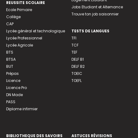
REUSSITE SCOLAIRE
Jobs Etudiant et Alternance
Ecole Primaire
Trouve ton job saisonnier
Collège
CAP
Lycée général et technologique
TESTS DE LANGUES
Lycée Professionnel
TFI
Lycée Agricole
TCF
BTS
TEF
BTSA
DELF B1
BUT
DELF B2
Prépas
TOEIC
Licence
TOEFL
Licence Pro
DN Made
PASS
Diplome infirmier
BIBLIOTHEQUE DES SAVOIRS
ASTUCES RÉVISIONS