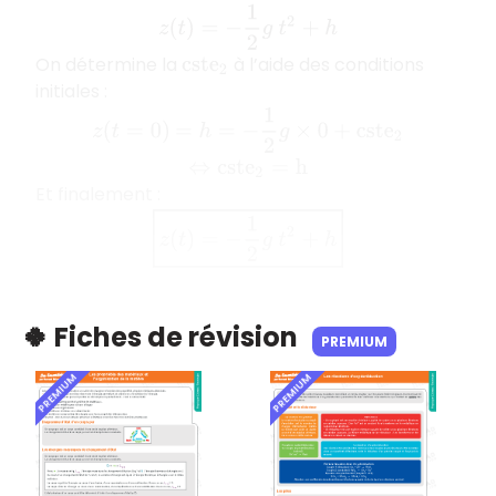
z
(
t
)
=
−
1
2
g
t
2
+
h
On détermine la
à l’aide des conditions
c
s
t
e
2
initiales :
=
h
=
−
1
2
g
×
0
+
c
s
t
e
2
z
(
t
=
0
)
⇔
c
s
t
e
2
=
h
Et finalement :
z
(
t
)
=
−
1
2
g
t
2
+
h
🍀 Fiches de révision
PREMIUM
PREMIUM
PREMIUM