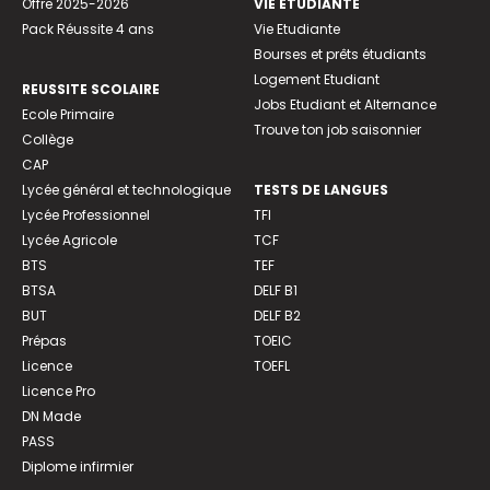
Offre 2025-2026
VIE ETUDIANTE
Pack Réussite 4 ans
Vie Etudiante
Bourses et prêts étudiants
Logement Etudiant
REUSSITE SCOLAIRE
Jobs Etudiant et Alternance
Ecole Primaire
Trouve ton job saisonnier
Collège
CAP
Lycée général et technologique
TESTS DE LANGUES
Lycée Professionnel
TFI
Lycée Agricole
TCF
BTS
TEF
BTSA
DELF B1
BUT
DELF B2
Prépas
TOEIC
Licence
TOEFL
Licence Pro
DN Made
PASS
Diplome infirmier