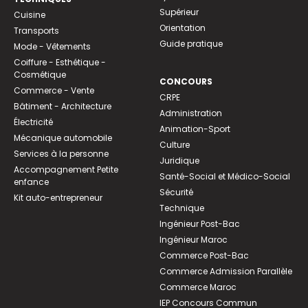
Supérieur
Cuisine
Orientation
Transports
Guide pratique
Mode - Vêtements
Coiffure - Esthétique -
Cosmétique
CONCOURS
Commerce - Vente
CRPE
Bâtiment - Architecture
Administration
Électricité
Animation-Sport
Mécanique automobile
Culture
Services à la personne
Juridique
Accompagnement Petite
Santé-Social et Médico-Social
enfance
Sécurité
Kit auto-entrepreneur
Technique
Ingénieur Post-Bac
Ingénieur Maroc
Commerce Post-Bac
Commerce Admission Parallèle
Commerce Maroc
IEP Concours Commun