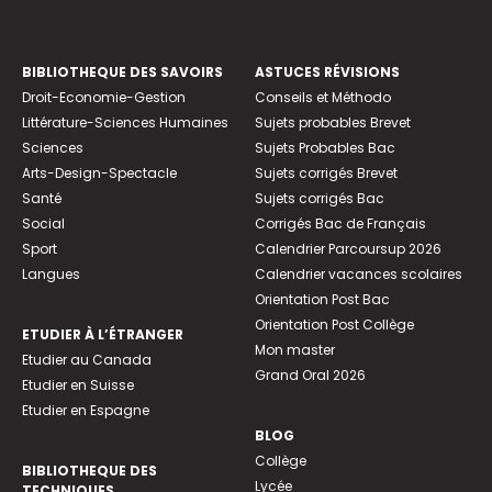
BIBLIOTHEQUE DES SAVOIRS
ASTUCES RÉVISIONS
Droit-Economie-Gestion
Conseils et Méthodo
Littérature-Sciences Humaines
Sujets probables Brevet
Sciences
Sujets Probables Bac
Arts-Design-Spectacle
Sujets corrigés Brevet
Santé
Sujets corrigés Bac
Social
Corrigés Bac de Français
Sport
Calendrier Parcoursup 2026
Langues
Calendrier vacances scolaires
Orientation Post Bac
Orientation Post Collège
ETUDIER À L’ÉTRANGER
Mon master
Etudier au Canada
Grand Oral 2026
Etudier en Suisse
Etudier en Espagne
BLOG
Collège
BIBLIOTHEQUE DES
Lycée
TECHNIQUES