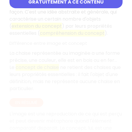
GRATUITEMENT À CE CONTENU
Le
concept
rompt avec l'image d'une autre
façon. C'est une idée abstraite et générale, qui
caractérise un certain nombre d'objets
(
extension du concept
) par leurs propriétés
essentielles (
compréhension du concept
).
Différence entre image et concept
La chaise représentée ou imaginée a une forme
précise, une couleur, elle est en bois ou en fer...
Le
concept de chaise
ne retient des chaises que
leurs propriétés essentielles : il fait l'objet d'une
définition, mais ne représente aucune chaise en
particulier.
EN RÉSUMÉ
L'image est une reproduction de ce qui est perçu
et peut devenir métaphore quand l'élément
comparatif disparaît. Le concept, lui, est une