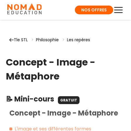
NOS OFFRES
Tle STL
>
Philosophie
>
Les repères
Concept - Image -
Métaphore
📝 Mini-cours
GRATUIT
Concept - Image - Métaphore
L'image et ses différentes formes