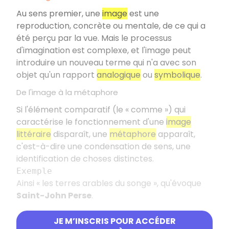
Au sens premier, une
image
est une
reproduction, concrète ou mentale, de ce qui a
été perçu par la vue. Mais le processus
d'imagination est complexe, et l'image peut
introduire un nouveau terme qui n'a avec son
objet qu'un rapport
analogique
ou
symbolique
.
De l'image à la métaphore
Si l'élément comparatif (le « comme ») qui
caractérise le fonctionnement d'une
image
littéraire
disparaît, une
métaphore
apparaît,
c'est-à-dire une condensation de sens, une
identification de choses distinctes.
Exemple
Ainsi « les terres arables du songe », qu'évoque
Saint-John Perse
.
Le concept : une rupture avec l'image
JE M’INSCRIS POUR ACCÉDER