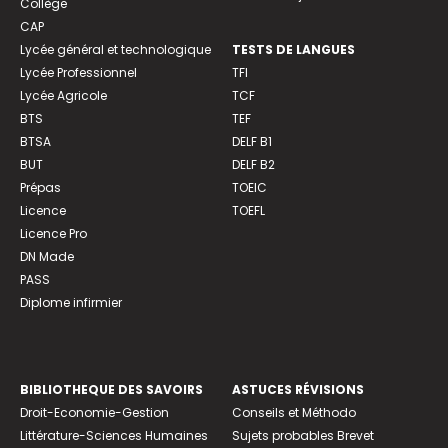
Collège
CAP
Lycée général et technologique
TESTS DE LANGUES
Lycée Professionnel
TFI
Lycée Agricole
TCF
BTS
TEF
BTSA
DELF B1
BUT
DELF B2
Prépas
TOEIC
Licence
TOEFL
Licence Pro
DN Made
PASS
Diplome infirmier
BIBLIOTHEQUE DES SAVOIRS
ASTUCES RÉVISIONS
Droit-Economie-Gestion
Conseils et Méthodo
Littérature-Sciences Humaines
Sujets probables Brevet