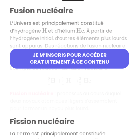
Fusion nucléaire
L’Univers est principalement constitué
d’hydrogène
et d’hélium
. À partir de
H
H
e
l’hydrogène initial, d’autres éléments plus lourds
sont apparus. Des réactions de fusion nucléaire
de noyaux légers ont lieu au sein du Soleil pour
JE M’INSCRIS POUR ACCÉDER
former de nouveaux noyaux plus lourds.
GRATUITEMENT À CE CONTENU
Exemple de réaction de fusion nucléaire :
1
2
H
+
1
1
H
→
2
3
H
e
Fusion nucléaire :
processus au cours duquel
deux noyaux atomiques légers s'assemblent
pour former un noyau plus lourd.
Fission nucléaire
La Terre est principalement constituée