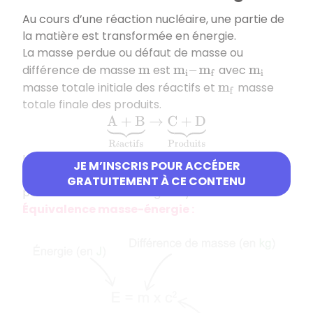
Au cours d’une réaction nucléaire, une partie de
la matière est transformée en énergie.
La masse perdue ou défaut de masse ou
différence de masse
est
avec
m
m
i
–
m
f
m
i
masse totale initiale des réactifs et
masse
m
f
totale finale des produits.
A
+
B
⏟
R
é
a
c
t
i
f
s
→
C
+
D
⏟
P
r
o
d
u
i
t
s
é
La relation d’équivalence masse-énergie,
JE M’INSCRIS POUR ACCÉDER
formulée par Albert Einstein en 1905, relie la
GRATUITEMENT À CE CONTENU
perte de masse à l’énergie rayonnée.
Équivalence masse-énergie :