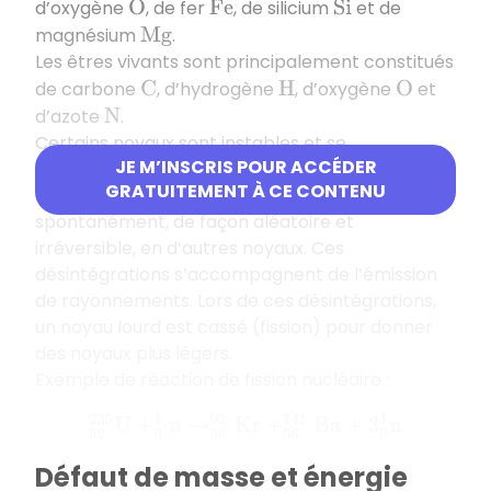
d’oxygène
, de fer
, de silicium
et de
O
F
e
S
i
magnésium
.
M
g
Les êtres vivants sont principalement constitués
de carbone
, d’hydrogène
, d’oxygène
et
C
H
O
d’azote
.
N
Certains noyaux sont instables et se
JE M’INSCRIS POUR ACCÉDER
désintègrent naturellement. Ces noyaux sont
GRATUITEMENT À CE CONTENU
dits radioactifs et se transforment
spontanément, de façon aléatoire et
irréversible, en d’autres noyaux. Ces
désintégrations s’accompagnent de l’émission
de rayonnements. Lors de ces désintégrations,
un noyau lourd est cassé (fission) pour donner
des noyaux plus légers.
Exemple de réaction de fission nucléaire :
92
235
U
+
0
1
n
→
36
92
K
r
+
56
141
B
a
+
3
0
1
n
Défaut de masse et énergie