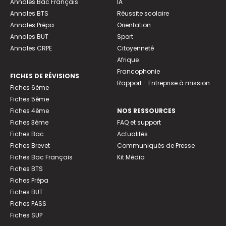
Annales Bac Français
IA
Annales BTS
Réussite scolaire
Annales Prépa
Orientation
Annales BUT
Sport
Annales CRPE
Citoyenneté
Afrique
Francophonie
FICHES DE RÉVISIONS
Rapport - Entreprise à mission
Fiches 6ème
Fiches 5ème
Fiches 4ème
NOS RESSOURCES
Fiches 3ème
FAQ et support
Fiches Bac
Actualités
Fiches Brevet
Communiqués de Presse
Fiches Bac Français
Kit Média
Fiches BTS
Fiches Prépa
Fiches BUT
Fiches PASS
Fiches SUP