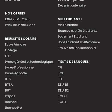
Devenir partenaire
NOS OFFRES
Offre 2025-2026
VIE ETUDIANTE
Pack Réussite 4 ans
Vie Etudiante
Bourses et prêts étudiants
Logement Etudiant
REUSSITE SCOLAIRE
Jobs Etudiant et Alternance
Ecole Primaire
Trouve ton job saisonnier
Collège
CAP
Lycée général et technologique
TESTS DE LANGUES
Lycée Professionnel
TFI
Lycée Agricole
TCF
BTS
TEF
BTSA
DELF B1
BUT
DELF B2
Prépas
TOEIC
Licence
TOEFL
Licence Pro