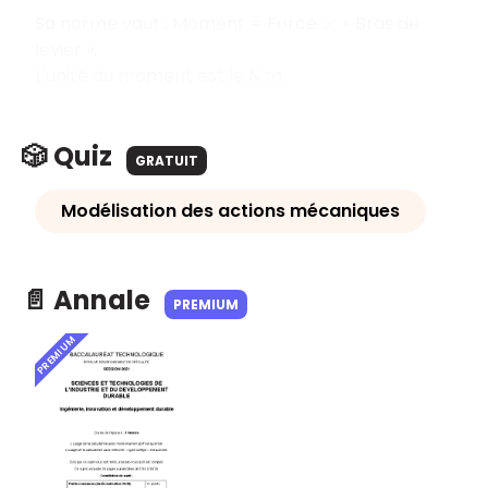
Sa norme vaut : Moment = Force
« Bras de
×
levier ».
L'unité du moment est le N m.
🎲 Quiz
GRATUIT
Modélisation des actions mécaniques
📄 Annale
PREMIUM
PREMIUM