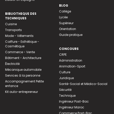
BLOG
Collège
BIBLIOTHEQUE DES
Lycée
TECHNIQUES
Supérieur
Cuisine
Orientation
Transports
Guide pratique
Mode - Vêtements
Coiffure - Esthétique -
Cosmétique
CONCOURS
Commerce - Vente
CRPE
Bâtiment - Architecture
Administration
Électricité
Animation-Sport
Mécanique automobile
Culture
Services à la personne
Juridique
Accompagnement Petite
Santé-Social et Médico-Social
enfance
Sécurité
Kit auto-entrepreneur
Technique
Ingénieur Post-Bac
Ingénieur Maroc
Commerce Post-Bac