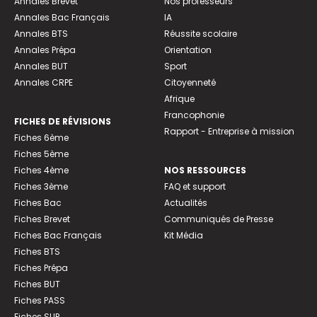
Annales Brevet
Nos professeurs
Annales Bac Français
IA
Annales BTS
Réussite scolaire
Annales Prépa
Orientation
Annales BUT
Sport
Annales CRPE
Citoyenneté
Afrique
Francophonie
FICHES DE RÉVISIONS
Rapport - Entreprise à mission
Fiches 6ème
Fiches 5ème
Fiches 4ème
NOS RESSOURCES
Fiches 3ème
FAQ et support
Fiches Bac
Actualités
Fiches Brevet
Communiqués de Presse
Fiches Bac Français
Kit Média
Fiches BTS
Fiches Prépa
Fiches BUT
Fiches PASS
Fiches SUP