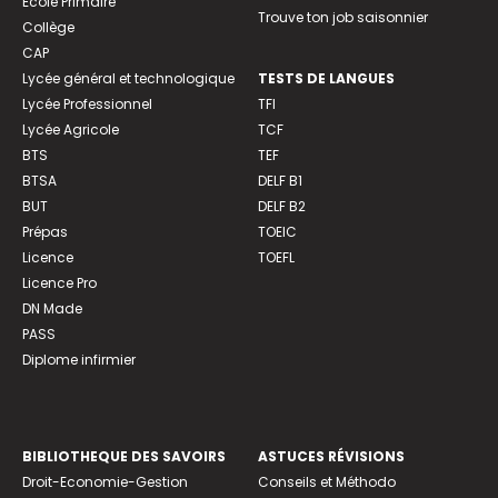
Ecole Primaire
Trouve ton job saisonnier
Collège
CAP
Lycée général et technologique
TESTS DE LANGUES
Lycée Professionnel
TFI
Lycée Agricole
TCF
BTS
TEF
BTSA
DELF B1
BUT
DELF B2
Prépas
TOEIC
Licence
TOEFL
Licence Pro
DN Made
PASS
Diplome infirmier
BIBLIOTHEQUE DES SAVOIRS
ASTUCES RÉVISIONS
Droit-Economie-Gestion
Conseils et Méthodo