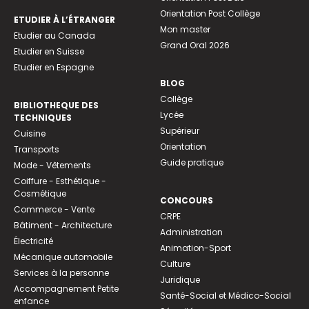
Orientation Post Collège
ETUDIER À L’ÉTRANGER
Mon master
Etudier au Canada
Grand Oral 2026
Etudier en Suisse
Etudier en Espagne
BLOG
Collège
BIBLIOTHEQUE DES
Lycée
TECHNIQUES
Supérieur
Cuisine
Orientation
Transports
Guide pratique
Mode - Vêtements
Coiffure - Esthétique -
Cosmétique
CONCOURS
Commerce - Vente
CRPE
Bâtiment - Architecture
Administration
Électricité
Animation-Sport
Mécanique automobile
Culture
Services à la personne
Juridique
Accompagnement Petite
Santé-Social et Médico-Social
enfance