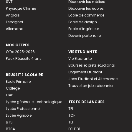
SVT
Découvrir les métiers
Physique Chimie
Découvrir les écoles
Anglais
Ecole de commerce
Espagnol
Ecole de design
Allemand
Ecole d’ingénieur
Devenir partenaire
NOS OFFRES
Offre 2025-2026
VIE ETUDIANTE
Pack Réussite 4 ans
Vie Etudiante
Bourses et prêts étudiants
Logement Etudiant
REUSSITE SCOLAIRE
Jobs Etudiant et Alternance
Ecole Primaire
Trouve ton job saisonnier
Collège
CAP
Lycée général et technologique
TESTS DE LANGUES
Lycée Professionnel
TFI
Lycée Agricole
TCF
BTS
TEF
BTSA
DELF B1