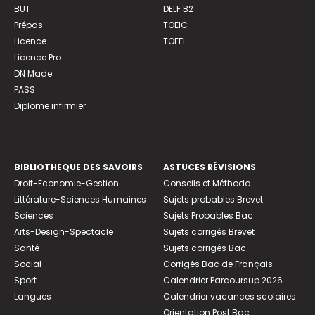
BUT
DELF B2
Prépas
TOEIC
Licence
TOEFL
Licence Pro
DN Made
PASS
Diplome infirmier
BIBLIOTHEQUE DES SAVOIRS
ASTUCES RÉVISIONS
Droit-Economie-Gestion
Conseils et Méthodo
Littérature-Sciences Humaines
Sujets probables Brevet
Sciences
Sujets Probables Bac
Arts-Design-Spectacle
Sujets corrigés Brevet
Santé
Sujets corrigés Bac
Social
Corrigés Bac de Français
Sport
Calendrier Parcoursup 2026
Langues
Calendrier vacances scolaires
Orientation Post Bac