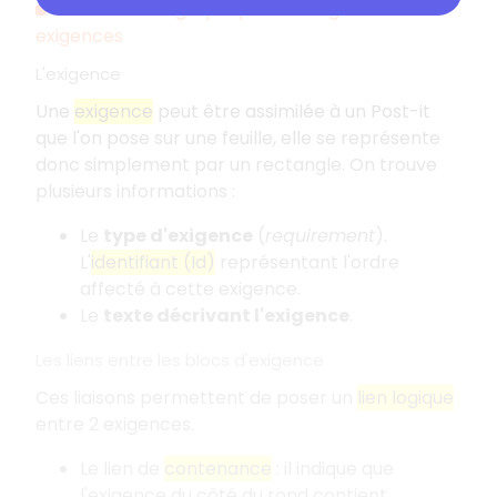
Les éléments graphiques du diagramme des
exigences
L'exigence
Une
exigence
peut être assimilée à un Post-it
que l'on pose sur une feuille, elle se représente
donc simplement par un rectangle. On trouve
plusieurs informations :
Le
type d'exigence
(
requirement
).
L'
identifiant (Id)
représentant l'ordre
affecté à cette exigence.
Le
texte décrivant l'exigence
.
Les liens entre les blocs d'exigence
Ces liaisons permettent de poser un
lien logique
entre 2 exigences.
Le lien de
contenance
: il indique que
l'exigence du côté du rond contient