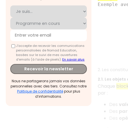
Exemple av
J'accepte de recevoir les communications
personnalisées de Nomad Education,
basées sur le suivi de mes ouvertures
d'emails (à l’aide de pixels).
En savoir plus
Recevoir la newsletter
2. Les consti
2.1. Les objet
Nous ne partagerons jamais vos données
Chaque
bloc
personnelles avec des tiers. Consultez notre
Politique de confidentialité
pour plus
par :
d’informations.
Des
val
Des
par
Des
opé