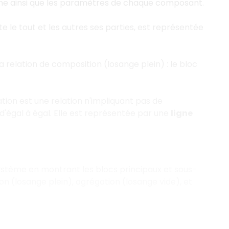
e ainsi que les paramètres de chaque composant.
e le tout et les autres ses parties, est représentée
 relation de composition (losange plein) : le bloc
iation est une relation n'impliquant pas de
'égal à égal. Elle est représentée par une
ligne
système en montrant les blocs principaux et sous-
on (losange plein), agrégation (losange vide), et