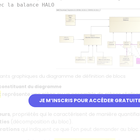
ec la balance HALO
tuants graphiques du diagramme de définition de blocs
s constituant du diagramme
k
représente une pièce ou un ensemble de pièces réalisan
JE M’INSCRIS POUR ACCÉDER GRATUIT
eurs
, propriétés qui le caractérisent de manière quantifia
ties
(décomposition du bloc).
rations
qui indiquent ce que l'on peut demander au bloc.