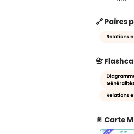
🔗 Paires 
Relations 
📇 Flashc
Diagramme 
Généralité
Relations 
📄 Carte 