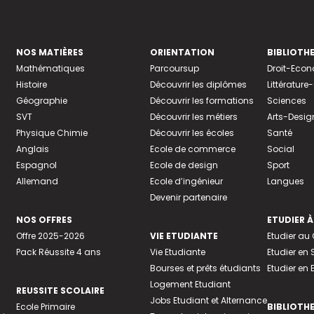
NOS MATIÈRES
ORIENTATION
BIBLIOTH
Mathématiques
Parcoursup
Droit-Eco
Histoire
Découvrir les diplômes
Littératur
Géographie
Découvrir les formations
Sciences
SVT
Découvrir les métiers
Arts-Desig
Physique Chimie
Découvrir les écoles
Santé
Anglais
Ecole de commerce
Social
Espagnol
Ecole de design
Sport
Allemand
Ecole d’ingénieur
Langues
Devenir partenaire
NOS OFFRES
ETUDIER À
Offre 2025-2026
VIE ETUDIANTE
Etudier a
Pack Réussite 4 ans
Vie Etudiante
Etudier en 
Bourses et prêts étudiants
Etudier en
Logement Etudiant
REUSSITE SCOLAIRE
Jobs Etudiant et Alternance
Ecole Primaire
BIBLIOTH