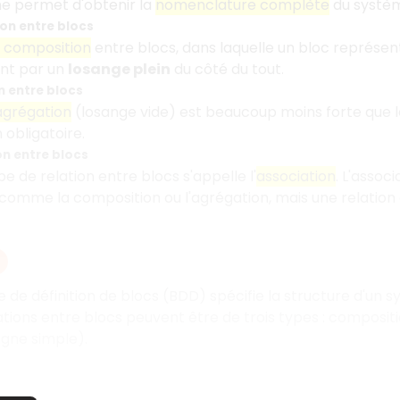
 permet d'obtenir la
nomenclature complète
du systèm
on entre blocs
e composition
entre blocs, dans laquelle un bloc représent
nt par un
losange plein
du côté du tout.
n entre blocs
'agrégation
(losange vide) est beaucoup moins forte que la
 obligatoire.
on entre blocs
e de relation entre blocs s'appelle l'
association
. L'assoc
omme la composition ou l'agrégation, mais une relation d
de définition de blocs (BDD) spécifie la structure d'un 
lations entre blocs peuvent être de trois types : compositi
igne simple).