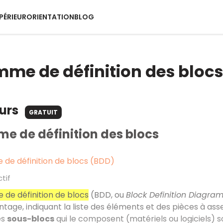
PÉRIEUR
ORIENTATION
BLOG
me de définition des blocs
ours
GRATUIT
 de définition des blocs
de définition de blocs (BDD)
ctif
de définition de blocs
(BDD, ou
Block Definition Diagra
tage, indiquant la liste des éléments et des pièces à ass
es
sous-blocs
qui le composent (matériels ou logiciels) 