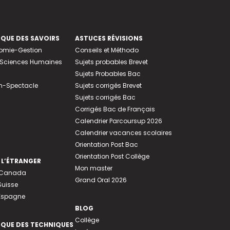
EQUE DES SAVOIRS
ASTUCES RÉVISIONS
nomie-Gestion
Conseils et Méthodo
e-Sciences Humaines
Sujets probables Brevet
Sujets Probables Bac
n-Spectacle
Sujets corrigés Brevet
Sujets corrigés Bac
Corrigés Bac de Français
Calendrier Parcoursup 2026
Calendrier vacances scolaires
Orientation Post Bac
Orientation Post Collège
 L’ÉTRANGER
Mon master
u Canada
Grand Oral 2026
Suisse
 Espagne
BLOG
Collège
EQUE DES TECHNIQUES