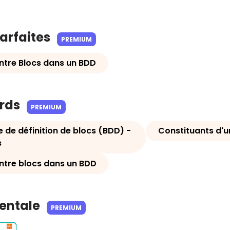
parfaites
PREMIUM
entre Blocs dans un BDD
ards
PREMIUM
de définition de blocs (BDD) -
Constituants d'u
s
entre blocs dans un BDD
Mentale
PREMIUM