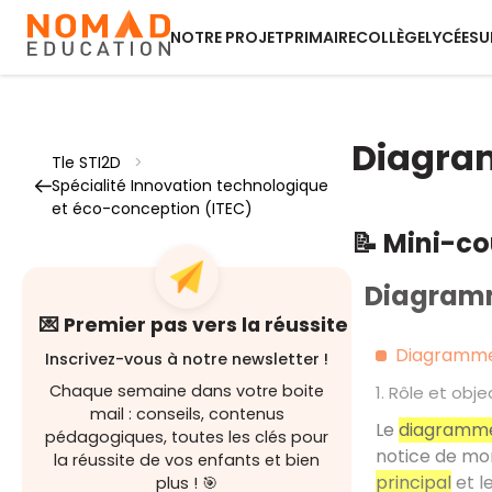
NOTRE PROJET
PRIMAIRE
COLLÈGE
LYCÉE
SU
Diagram
Tle STI2D
>
Spécialité Innovation technologique
et éco-conception (ITEC)
📝 Mini-c
Diagramme
💌 Premier pas vers la réussite
Diagramme 
Inscrivez-vous à notre newsletter !
Chaque semaine dans votre boite
1. Rôle et obje
mail : conseils, contenus
Le
diagramme 
pédagogiques, toutes les clés pour
notice de mon
la réussite de vos enfants et bien
principal
et l
plus ! 🎯