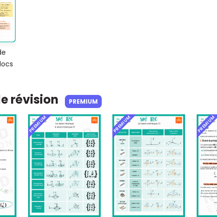
de
blocs
de révision
PREMIUM
PREMIUM
PREMIUM
PREMIUM