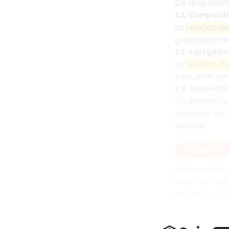
Ce diagramme
2.2. Compositi
La
relation d
graphiqueme
2.3. Agrégatio
La
relation d
peut être non
2.4. Associati
Un dernier typ
contenance, c
simple
.
EN RÉSUMÉ
Le diagramme 
blocs. Les re
association (l