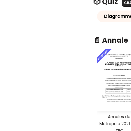
🎲 Quiz
GR
Diagramme 
📄 Annale
PREMIUM
Annales de
Métropole 2021
ITEC