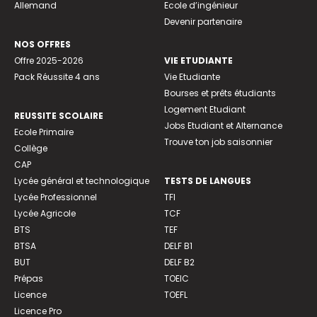
Allemand
Ecole d’ingénieur
Devenir partenaire
NOS OFFRES
Offre 2025-2026
VIE ETUDIANTE
Pack Réussite 4 ans
Vie Etudiante
Bourses et prêts étudiants
Logement Etudiant
REUSSITE SCOLAIRE
Jobs Etudiant et Alternance
Ecole Primaire
Trouve ton job saisonnier
Collège
CAP
Lycée général et technologique
TESTS DE LANGUES
Lycée Professionnel
TFI
Lycée Agricole
TCF
BTS
TEF
BTSA
DELF B1
BUT
DELF B2
Prépas
TOEIC
Licence
TOEFL
Licence Pro