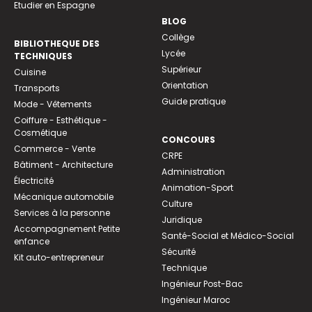
Etudier en Espagne
BLOG
Collège
BIBLIOTHEQUE DES
Lycée
TECHNIQUES
Supérieur
Cuisine
Orientation
Transports
Guide pratique
Mode - Vêtements
Coiffure - Esthétique -
Cosmétique
CONCOURS
Commerce - Vente
CRPE
Bâtiment - Architecture
Administration
Électricité
Animation-Sport
Mécanique automobile
Culture
Services à la personne
Juridique
Accompagnement Petite
Santé-Social et Médico-Social
enfance
Sécurité
Kit auto-entrepreneur
Technique
Ingénieur Post-Bac
Ingénieur Maroc