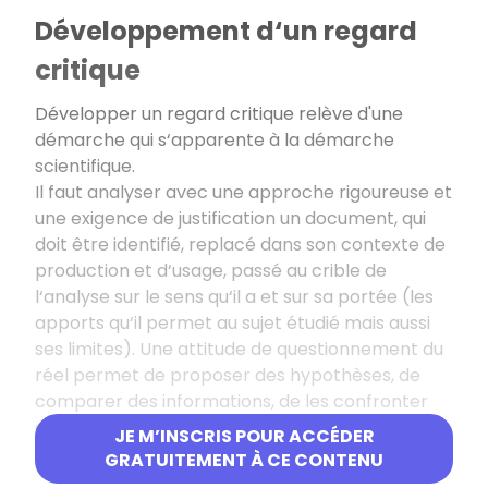
Développement d‘un regard
critique
Développer un regard critique relève d'une
démarche qui s‘apparente à la démarche
scientifique.
Il faut analyser avec une approche rigoureuse et
une exigence de justification un document, qui
doit être identifié, replacé dans son contexte de
production et d‘usage, passé au crible de
l‘analyse sur le sens qu‘il a et sur sa portée (les
apports qu‘il permet au sujet étudié mais aussi
ses limites). Une attitude de questionnement du
réel permet de proposer des hypothèses, de
comparer des informations, de les confronter
entre elles et avec des connaissances acquises
JE M’INSCRIS POUR ACCÉDER
préalablement.
GRATUITEMENT À CE CONTENU