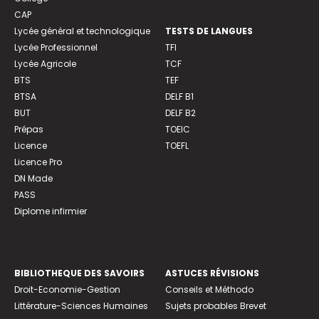
CAP
Lycée général et technologique
TESTS DE LANGUES
Lycée Professionnel
TFI
Lycée Agricole
TCF
BTS
TEF
BTSA
DELF B1
BUT
DELF B2
Prépas
TOEIC
Licence
TOEFL
Licence Pro
DN Made
PASS
Diplome infirmier
BIBLIOTHEQUE DES SAVOIRS
ASTUCES RÉVISIONS
Droit-Economie-Gestion
Conseils et Méthodo
Littérature-Sciences Humaines
Sujets probables Brevet