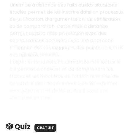
Une mise à distance des faits ou des situations
étudiés permet de les inscrire dans un processus
de justification, d‘argumentation, de vérification
ou de comparaison. Cette mise à distance
permet aussi la mise en relation avec des
connaissances acquises, avec une approche
raisonnée des témoignages, des points de vue et
des opinions recueillis.
L‘esprit critique est une démarche intellectuelle
qui permet d‘analyser et de comprendre les
traces et les modalités de l’action humaine, de
construire des raisonnements, de les exprimer
avec jugement et de les soutenir avec une
liberté de pensée.
🎲 Quiz
GRATUIT