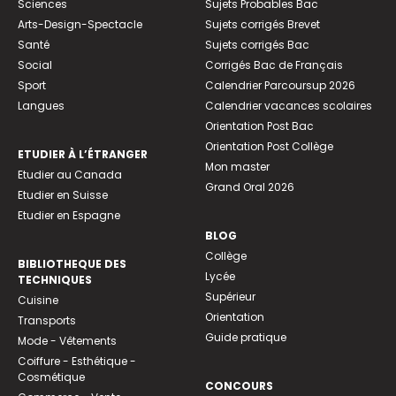
Sciences
Sujets Probables Bac
Arts-Design-Spectacle
Sujets corrigés Brevet
Santé
Sujets corrigés Bac
Social
Corrigés Bac de Français
Sport
Calendrier Parcoursup 2026
Langues
Calendrier vacances scolaires
Orientation Post Bac
Orientation Post Collège
ETUDIER À L’ÉTRANGER
Mon master
Etudier au Canada
Grand Oral 2026
Etudier en Suisse
Etudier en Espagne
BLOG
Collège
BIBLIOTHEQUE DES
Lycée
TECHNIQUES
Supérieur
Cuisine
Orientation
Transports
Guide pratique
Mode - Vêtements
Coiffure - Esthétique -
Cosmétique
CONCOURS