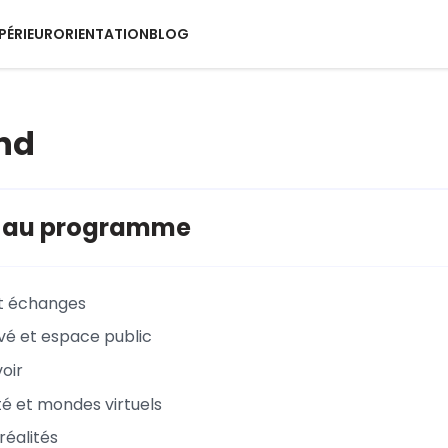
PÉRIEUR
ORIENTATION
BLOG
nd
s au programme
et échanges
vé et espace public
oir
é et mondes virtuels
 réalités