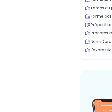
Temps du 
Forme pass
Préposition
Pronoms re
Noms (pro
L'expressio