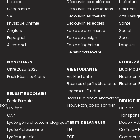
Histoire
Découvrir les diplômes
Littératur
Géographie
Découvrir les formations
Sciences
SVT
Découvrir les métiers
Arts-Desig
Physique Chimie
Découvrir les écoles
Santé
Anglais
Ecole de commerce
Social
Espagnol
Ecole de design
Sport
Allemand
Ecole d’ingénieur
Langues
Devenir partenaire
NOS OFFRES
ETUDIER À
Offre 2025-2026
VIE ETUDIANTE
Etudier a
Pack Réussite 4 ans
Vie Etudiante
Etudier en 
Bourses et prêts étudiants
Etudier en
Logement Etudiant
REUSSITE SCOLAIRE
Jobs Etudiant et Alternance
Ecole Primaire
BIBLIOTH
sion
Trouve ton job saisonnier
Collège
Cuisine
CAP
Transports
Lycée général et technologique
TESTS DE LANGUES
Mode - Vê
Lycée Professionnel
TFI
Coiffure -
Lycée Agricole
TCF
Commerce 