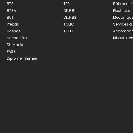
BTS
TEF
Bâtiment -
BTSA
DELF B1
Électricité
BUT
DELF B2
Mécanique
Prépas
TOEIC
Services à
Licence
TOEFL
Accompagn
Licence Pro
Kit auto-e
DN Made
PASS
Diplome infirmier