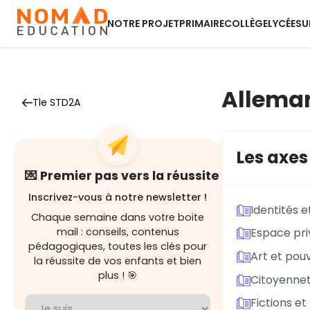
NOTRE PROJET
PRIMAIRE
COLLÈGE
LYCÉE
SU
Allema
Tle STD2A
Les axe
💌 Premier pas vers la réussite
Inscrivez-vous à notre newsletter !
Identités 
Chaque semaine dans votre boite
mail : conseils, contenus
Espace pri
pédagogiques, toutes les clés pour
Art et pouv
la réussite de vos enfants et bien
plus ! 🎯
Citoyennet
Fictions et