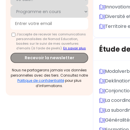
Innovations
Diversité e
Territoire
J'accepte de recevoir les communications
personnalisées de Nomad Education,
basées sur le suivi de mes ouvertures
Étude de
d'emails (à l’aide de pixels).
En savoir plus
Recevoir la newsletter
Nous ne partagerons jamais vos données
Modalverb
personnelles avec des tiers. Consultez notre
Deklinatio
Politique de confidentialité
pour plus
d’informations.
Conjoncti
La coordin
La subordi
Généralité
Formation 