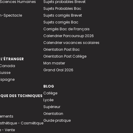
e-Sciences Humaines
Sujets probables Brevet
Sujets Probables Bac
n-Spectacle
Sujets corrigés Brevet
Sujets corrigés Bac
Corrigés Bac de Français
Calendrier Parcoursup 2026
Calendrier vacances scolaires
Orientation Post Bac
Orientation Post Collège
 L’ÉTRANGER
Mon master
u Canada
Grand Oral 2026
Suisse
 Espagne
BLOG
Collège
EQUE DES TECHNIQUES
Lycée
Supérieur
Orientation
tements
Guide pratique
 Esthétique - Cosmétique
- Vente