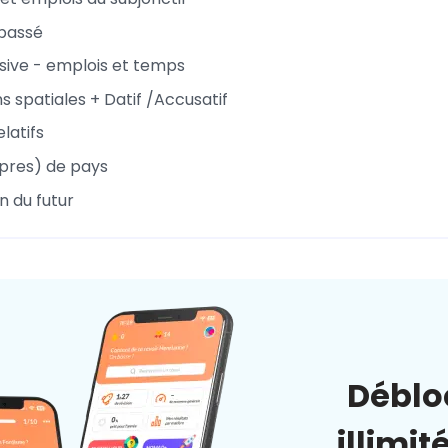
passé
ive - emplois et temps
s spatiales + Datif /Accusatif
latifs
pres) de pays
n du futur
Déblo
illimit