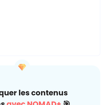
quer les contenus
és
avec NOMAD+
🎯