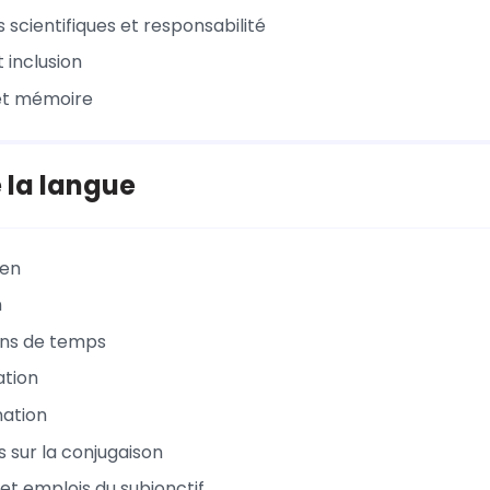
 scientifiques et responsabilité
t inclusion
 et mémoire
 la langue
en
n
ons de temps
ation
nation
s sur la conjugaison
et emplois du subjonctif