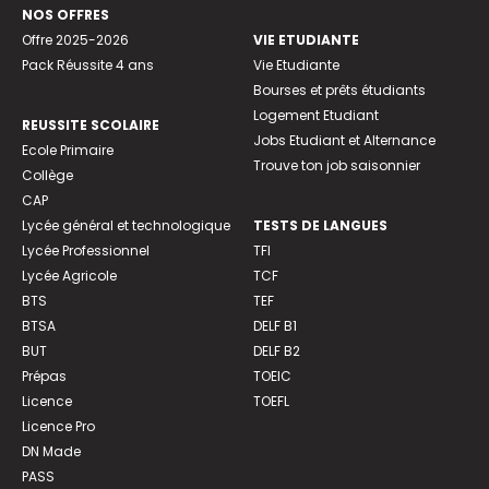
NOS OFFRES
Offre 2025-2026
VIE ETUDIANTE
Pack Réussite 4 ans
Vie Etudiante
Bourses et prêts étudiants
Logement Etudiant
REUSSITE SCOLAIRE
Jobs Etudiant et Alternance
Ecole Primaire
Trouve ton job saisonnier
Collège
CAP
Lycée général et technologique
TESTS DE LANGUES
Lycée Professionnel
TFI
Lycée Agricole
TCF
BTS
TEF
BTSA
DELF B1
BUT
DELF B2
Prépas
TOEIC
Licence
TOEFL
Licence Pro
DN Made
PASS