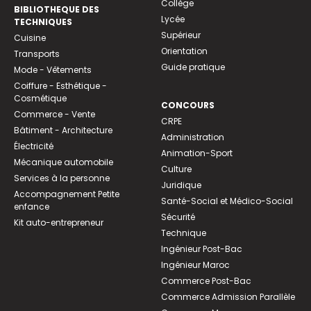
Collège
BIBLIOTHEQUE DES
Lycée
TECHNIQUES
Supérieur
Cuisine
Orientation
Transports
Guide pratique
Mode - Vêtements
Coiffure - Esthétique -
Cosmétique
CONCOURS
Commerce - Vente
CRPE
Bâtiment - Architecture
Administration
Électricité
Animation-Sport
Mécanique automobile
Culture
Services à la personne
Juridique
Accompagnement Petite
Santé-Social et Médico-Social
enfance
Sécurité
Kit auto-entrepreneur
Technique
Ingénieur Post-Bac
Ingénieur Maroc
Commerce Post-Bac
Commerce Admission Parallèle