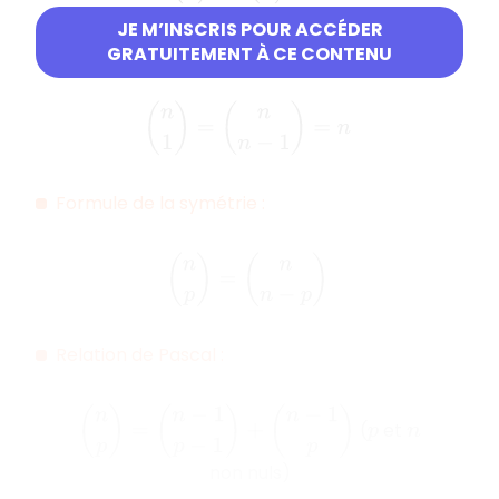
JE M’INSCRIS POUR ACCÉDER
et
GRATUITEMENT À CE CONTENU
(
n
1
)
=
(
n
n
−
1
)
=
n
Formule de la symétrie :
(
n
p
)
=
(
n
n
−
p
)
Relation de Pascal :
(
n
p
)
=
(
n
−
1
p
−
1
)
+
(
n
−
1
p
)
(
et
p
n
non nuls)