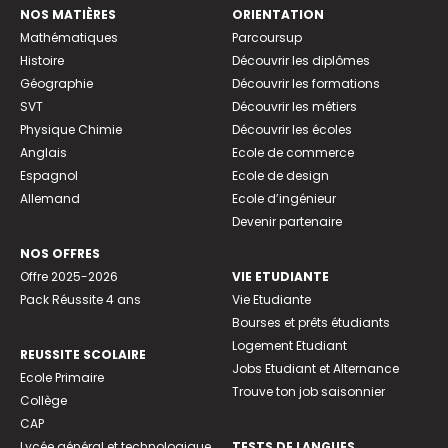
NOS MATIÈRES
ORIENTATION
Mathématiques
Parcoursup
Histoire
Découvrir les diplômes
Géographie
Découvrir les formations
SVT
Découvrir les métiers
Physique Chimie
Découvrir les écoles
Anglais
Ecole de commerce
Espagnol
Ecole de design
Allemand
Ecole d’ingénieur
Devenir partenaire
NOS OFFRES
Offre 2025-2026
VIE ETUDIANTE
Pack Réussite 4 ans
Vie Etudiante
Bourses et prêts étudiants
Logement Etudiant
REUSSITE SCOLAIRE
Jobs Etudiant et Alternance
Ecole Primaire
Trouve ton job saisonnier
Collège
CAP
Lycée général et technologique
TESTS DE LANGUES