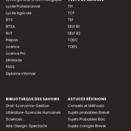
Lycée Professionnel
TFI
Lycée Agricole
TCF
BTS
TEF
BTSA
DELF B1
BUT
DELF B2
Prépas
TOEIC
Licence
TOEFL
Licence Pro
DN Made
PASS
Diplome infirmier
BIBLIOTHEQUE DES SAVOIRS
ASTUCES RÉVISIONS
Droit-Economie-Gestion
Conseils et Méthodo
Littérature-Sciences Humaines
Sujets probables Brevet
Sciences
Sujets Probables Bac
Arts-Design-Spectacle
Sujets corrigés Brevet