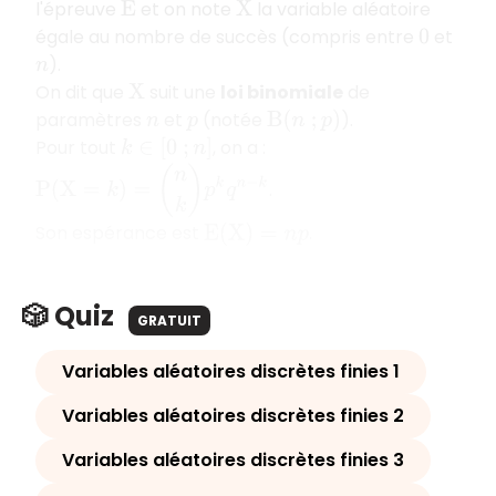
l'épreuve
et on note
la variable aléatoire
E
X
égale au nombre de succès (compris entre
et
0
).
n
On dit que
suit une
loi binomiale
de
X
paramètres
et
(notée
).
n
p
B
(
n
;
p
)
Pour tout
, on a :
k
∈
[
0
;
n
]
P
(
X
=
k
)
=
(
n
k
)
p
k
q
n
−
k
.
Son espérance est
.
E
(
X
)
=
n
p
🎲 Quiz
GRATUIT
Variables aléatoires discrètes finies 1
Variables aléatoires discrètes finies 2
Variables aléatoires discrètes finies 3