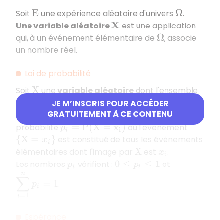
Soit
une expérience aléatoire d'univers
.
E
Ω
Une variable aléatoire
est une application
X
qui, à un événement élémentaire de
, associe
Ω
un nombre réel.
Loi de probabilité
Soit
une
variable aléatoire
dont l'ensemble
X
des valeurs prises est
.
{
x
1
;
x
2
;
…
;
x
n
}
JE M’INSCRIS POUR ACCÉDER
GRATUITEMENT À CE CONTENU
Donner la loi de probabilité de
, c’est donner la
X
probabilité
où l'évènement
p
i
=
P
(
X
=
x
i
)
est constitué de tous les événements
{
X
=
x
i
}
élémentaires dont l'image par
est
.
X
x
i
Les nombres
vérifient :
et
p
i
0
≤
p
i
≤
1
∑
i
=
1
n
p
i
=
1
.
Espérance