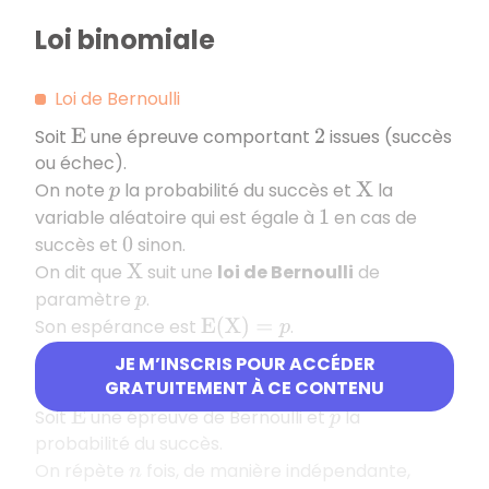
Loi binomiale
Loi de Bernoulli
Soit
une épreuve comportant
issues (succès
E
2
ou échec).
On note
la probabilité du succès et
la
p
X
variable aléatoire qui est égale à
en cas de
1
succès et
sinon.
0
On dit que
suit une
loi de Bernoulli
de
X
paramètre
.
p
Son espérance est
.
E
(
X
)
=
p
JE M’INSCRIS POUR ACCÉDER
Loi binomiale
GRATUITEMENT À CE CONTENU
Soit
une épreuve de Bernoulli et
la
E
p
probabilité du succès.
On répète
fois, de manière indépendante,
n