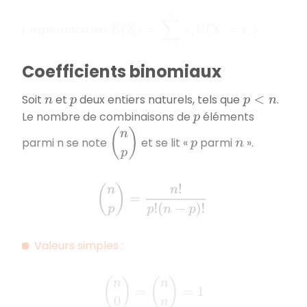
E
(
X
)
=
∑
i
=
1
n
x
i
P
(
X
=
x
i
)
L’espérance est
.
Coefficients binomiaux
Soit
et
deux entiers naturels, tels que
.
n
p
p
<
n
Le nombre de combinaisons de
éléments
p
(
n
p
)
parmi n se note
et se lit «
parmi
».
p
n
(
n
p
)
=
n
!
p
!
(
n
−
p
)
!
Valeurs simples :
(
n
0
)
=
(
n
n
)
=
1