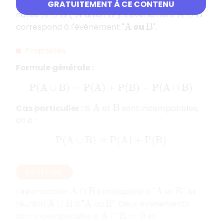
La
réunion
de deux événements
et
est
A
B
GRATUITEMENT À CE CONTENU
notée
("
union
"). L'événement
A
∪
B
A
B
A
∪
B
correspond à l'événement "
ou
".
A
B
Propriétés
Formule générale :
P
(
A
∪
B
)
=
P
(
A
)
+
P
(
B
)
−
P
(
A
∩
B
)
Cas particulier :
Si
et
sont incompatibles,
A
B
on a :
P
(
A
∪
B
)
=
P
(
A
)
+
P
(
B
)
EN RÉSUMÉ
L'intersection
correspond à "
et
", la
A
∩
B
A
B
réunion
à "
ou
". Deux événements
A
∪
B
A
B
sont incompatibles si
et
A
∩
B
=
∅