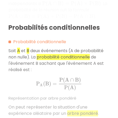
indépendants si
. La
P
(
A
∩
B
)
=
P
(
A
)
×
P
(
B
)
probabilité de la réunion suit la formule
.
P
(
A
∪
B
)
=
P
(
A
)
+
P
(
B
)
−
P
(
A
∩
B
)
Probabilités conditionnelles
Probabilité conditionnelle
Soit
A
et
B
deux événements (A de probabilité
non nulle). La
probabilité conditionnelle
de
l'événement B sachant que l'événement A est
réalisé est :
P
A
(
B
)
=
P
(
A
∩
B
)
P
(
A
)
Représentation par arbre pondéré
On peut représenter la situation d'une
expérience aléatoire par un
arbre pondéré
.