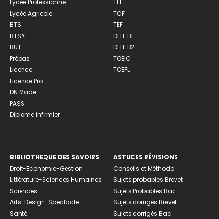
Lycée Professionnel
TFI
Lycée Agricole
TCF
BTS
TEF
BTSA
DELF B1
BUT
DELF B2
Prépas
TOEIC
Licence
TOEFL
Licence Pro
DN Made
PASS
Diplome infirmier
BIBLIOTHEQUE DES SAVOIRS
ASTUCES RÉVISIONS
Droit-Economie-Gestion
Conseils et Méthodo
Littérature-Sciences Humaines
Sujets probables Brevet
Sciences
Sujets Probables Bac
Arts-Design-Spectacle
Sujets corrigés Brevet
Santé
Sujets corrigés Bac