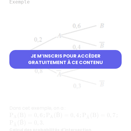
Exemple
JE M’INSCRIS POUR ACCÉDER
GRATUITEMENT À CE CONTENU
Dans cet exemple, on a :
;
;
;
P
A
(
B
¯
)
=
0
,
4
P
A
(
B
)
=
0
,
6
P
A
¯
(
B
)
=
0
,
7
.
P
A
¯
(
B
¯
)
=
0
,
3
Calcul des probabilités d'intersection