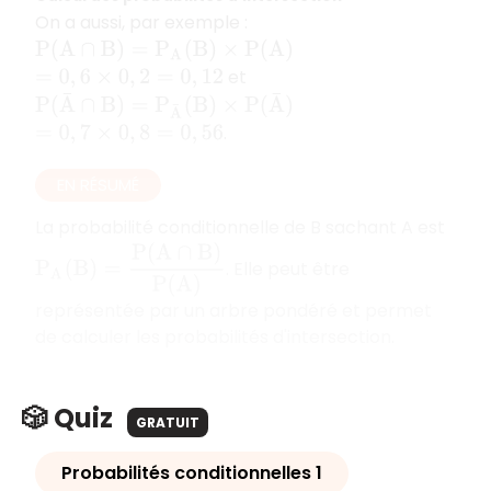
On a aussi, par exemple :
P
(
A
∩
B
)
=
P
A
(
B
)
×
P
(
A
)
et
=
0
,
6
×
0
,
2
=
0
,
12
P
(
A
¯
∩
B
)
=
P
A
¯
(
B
)
×
P
(
A
¯
)
.
=
0
,
7
×
0
,
8
=
0
,
56
EN RÉSUMÉ
La probabilité conditionnelle de B sachant A est
P
A
(
B
)
=
P
(
A
∩
B
)
P
(
A
)
. Elle peut être
représentée par un arbre pondéré et permet
de calculer les probabilités d'intersection.
🎲 Quiz
GRATUIT
Probabilités conditionnelles 1