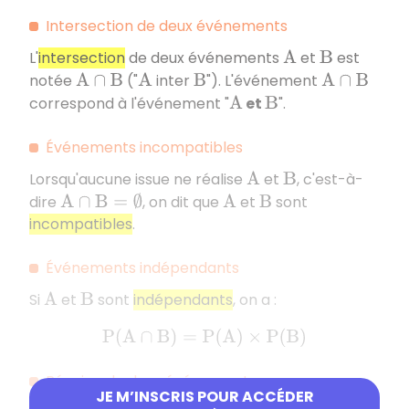
Intersection de deux événements
L'
intersection
de deux événements
et
est
A
B
notée
("
inter
"). L'événement
A
∩
B
A
B
A
∩
B
correspond à l'événement "
et
".
A
B
Événements incompatibles
Lorsqu'aucune issue ne réalise
et
, c'est-à-
A
B
dire
, on dit que
et
sont
A
∩
B
=
∅
A
B
incompatibles
.
Événements indépendants
Si
et
sont
indépendants
, on a :
A
B
P
(
A
∩
B
)
=
P
(
A
)
×
P
(
B
)
Réunion de deux événements
JE M’INSCRIS POUR ACCÉDER