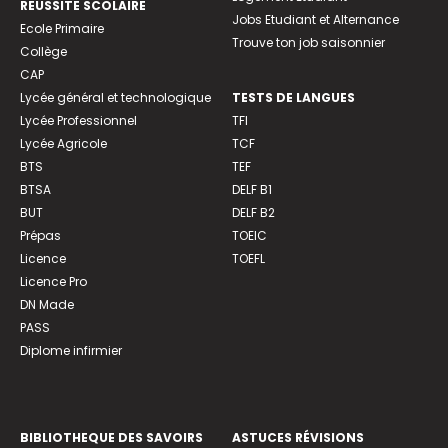
REUSSITE SCOLAIRE
Jobs Etudiant et Alternance
Ecole Primaire
Trouve ton job saisonnier
Collège
CAP
Lycée général et technologique
TESTS DE LANGUES
Lycée Professionnel
TFI
Lycée Agricole
TCF
BTS
TEF
BTSA
DELF B1
BUT
DELF B2
Prépas
TOEIC
Licence
TOEFL
Licence Pro
DN Made
PASS
Diplome infirmier
BIBLIOTHEQUE DES SAVOIRS
ASTUCES RÉVISIONS