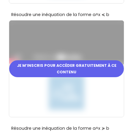
Résoudre une inéquation de la forme a^x ≼ b
JE M’INSCRIS POUR ACCÉDER GRATUITEMENT À CE
En partenariat avec
CONTENU
Résoudre une inéquation de la forme a^x ≽ b