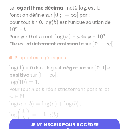
Le
logarithme décimal
, noté
, est la
log
fonction définie sur
par :
]
0
;
+
∞
[
pour tout
> 0,
est l’unique solution de
b
log
(
b
)
=
.
10
x
b
Pour
> 0 et
réel :
=
=
.
x
a
log
(
x
)
a
⇔
x
10
a
Elle est
strictement croissante
sur
]0 ;
[.
+
∞
Propriétés algébriques
= 0 donc log est
négative
sur ]0 ; 1] et
log
(
1
)
positive
sur [1 ;
[.
+
∞
.
log
(
10
)
=
1
Pour tout
et
réels strictement positifs, et
a
b
:
n
∈
N
;
log
(
a
×
b
)
=
log
(
a
)
+
log
(
b
)
log
(
1
b
)
=
−
log
(
b
)
;
JE M’INSCRIS POUR ACCÉDER
log
(
a
b
)
=
log
(
a
)
−
log
(
b
)
;