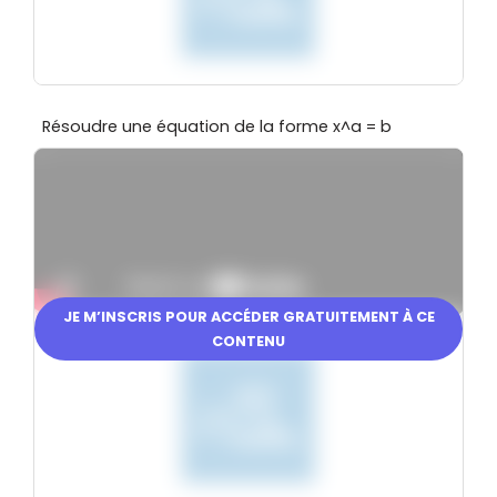
Résoudre une équation de la forme x^a = b
JE M’INSCRIS POUR ACCÉDER GRATUITEMENT À CE
En partenariat avec
CONTENU