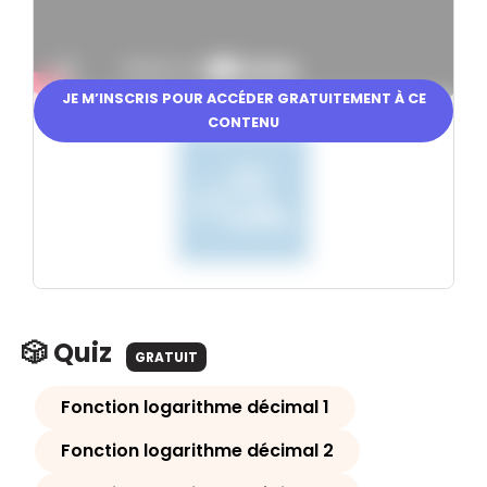
JE M’INSCRIS POUR ACCÉDER GRATUITEMENT À CE
En partenariat avec
CONTENU
🎲 Quiz
GRATUIT
Fonction logarithme décimal 1
Fonction logarithme décimal 2