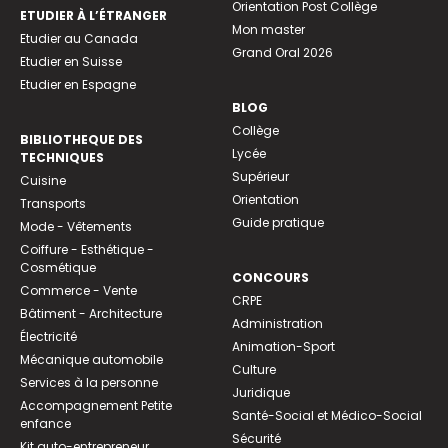
Orientation Post Collège
ETUDIER À L’ÉTRANGER
Mon master
Etudier au Canada
Grand Oral 2026
Etudier en Suisse
Etudier en Espagne
BLOG
Collège
BIBLIOTHEQUE DES
Lycée
TECHNIQUES
Supérieur
Cuisine
Orientation
Transports
Guide pratique
Mode - Vêtements
Coiffure - Esthétique -
Cosmétique
CONCOURS
Commerce - Vente
CRPE
Bâtiment - Architecture
Administration
Électricité
Animation-Sport
Mécanique automobile
Culture
Services à la personne
Juridique
Accompagnement Petite
Santé-Social et Médico-Social
enfance
Sécurité
Kit auto-entrepreneur