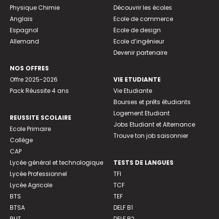
Physique Chimie
Découvrir les écoles
Anglais
Ecole de commerce
Espagnol
Ecole de design
Allemand
Ecole d’ingénieur
Devenir partenaire
NOS OFFRES
Offre 2025-2026
VIE ETUDIANTE
Pack Réussite 4 ans
Vie Etudiante
Bourses et prêts étudiants
Logement Etudiant
REUSSITE SCOLAIRE
Jobs Etudiant et Alternance
Ecole Primaire
Trouve ton job saisonnier
Collège
CAP
Lycée général et technologique
TESTS DE LANGUES
Lycée Professionnel
TFI
Lycée Agricole
TCF
BTS
TEF
BTSA
DELF B1
BUT
DELF B2