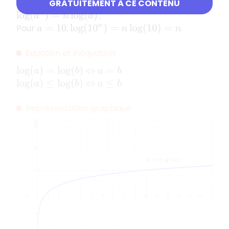
GRATUITEMENT À CE CONTENU
;
log
(
a
n
)
=
n
log
(
a
)
Pour
,
.
a
=
10
log
(
10
n
)
=
n
log
(
10
)
=
n
Equation et inéquation
log
(
a
)
=
log
(
b
)
⇔
a
=
b
log
(
a
)
≤
log
(
b
)
⇔
a
≤
b
Représentation graphique