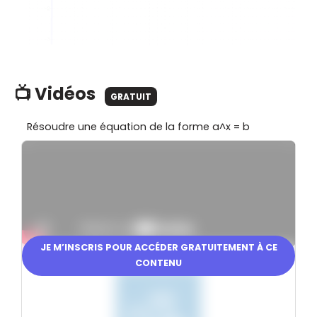
📺 Vidéos
GRATUIT
Résoudre une équation de la forme a^x = b
JE M’INSCRIS POUR ACCÉDER GRATUITEMENT À CE
En partenariat avec
CONTENU