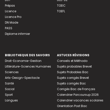
Prépas
TOEIC
Licence
TOEFL
Licence Pro
DN Made
PASS
Diplome infirmier
BIBLIOTHEQUE DES SAVOIRS
ASTUCES RÉVISIONS
Droit-Economie-Gestion
Conseils et Méthodo
Littérature-Sciences Humaines
Sujets probables Brevet
Sciences
Sujets Probables Bac
Arts-Design-Spectacle
Sujets corrigés Brevet
Santé
Sujets corrigés Bac
Social
Corrigés Bac de Français
Sport
Calendrier Parcoursup 2026
Langues
Calendrier vacances scolaires
Orientation Post Bac