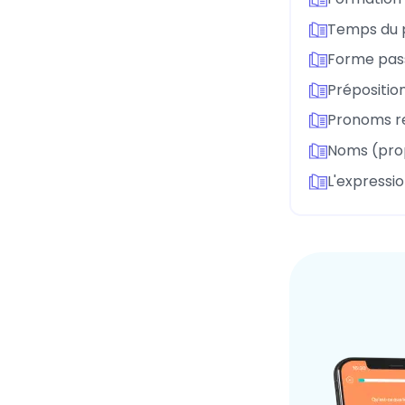
Temps du 
Forme pass
Préposition
Pronoms re
Noms (pro
L'expressio