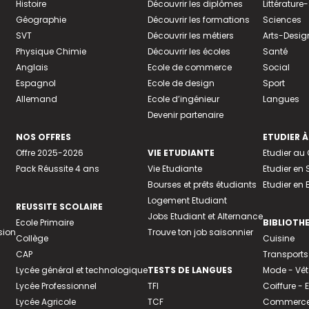
Histoire
Découvrir les diplômes
Littératur
Géographie
Découvrir les formations
Sciences
SVT
Découvrir les métiers
Arts-Desig
Physique Chimie
Découvrir les écoles
Santé
Anglais
Ecole de commerce
Social
Espagnol
Ecole de design
Sport
Allemand
Ecole d’ingénieur
Langues
Devenir partenaire
NOS OFFRES
ETUDIER À
Offre 2025-2026
VIE ETUDIANTE
Etudier a
Pack Réussite 4 ans
Vie Etudiante
Etudier en 
Bourses et prêts étudiants
Etudier en
Logement Etudiant
REUSSITE SCOLAIRE
Jobs Etudiant et Alternance
Ecole Primaire
BIBLIOTH
sion
Trouve ton job saisonnier
Collège
Cuisine
CAP
Transports
Lycée général et technologique
TESTS DE LANGUES
Mode - Vê
Lycée Professionnel
TFI
Coiffure -
Lycée Agricole
TCF
Commerce 