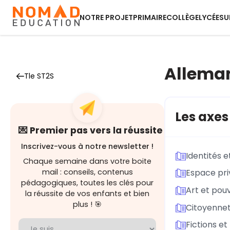
NOTRE PROJET
PRIMAIRE
COLLÈGE
LYCÉE
SU
Allema
Tle ST2S
Les axe
💌 Premier pas vers la réussite
Inscrivez-vous à notre newsletter !
Identités 
Chaque semaine dans votre boite
mail : conseils, contenus
Espace pri
pédagogiques, toutes les clés pour
Art et pouv
la réussite de vos enfants et bien
plus ! 🎯
Citoyennet
Fictions et