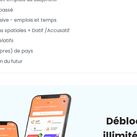
passé
ive - emplois et temps
s spatiales + Datif /Accusatif
latifs
pres) de pays
n du futur
Déblo
illimit