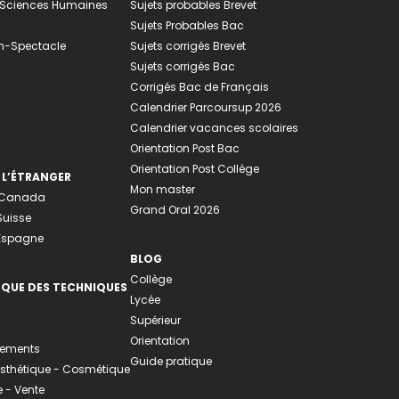
e-Sciences Humaines
Sujets probables Brevet
Sujets Probables Bac
n-Spectacle
Sujets corrigés Brevet
Sujets corrigés Bac
Corrigés Bac de Français
Calendrier Parcoursup 2026
Calendrier vacances scolaires
Orientation Post Bac
Orientation Post Collège
 L’ÉTRANGER
Mon master
u Canada
Grand Oral 2026
Suisse
 Espagne
BLOG
Collège
EQUE DES TECHNIQUES
Lycée
Supérieur
Orientation
tements
Guide pratique
 Esthétique - Cosmétique
- Vente