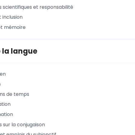
 scientifiques et responsabilité
t inclusion
 et mémoire
 la langue
en
n
ons de temps
ation
nation
s sur la conjugaison
et emplois du subjonctif