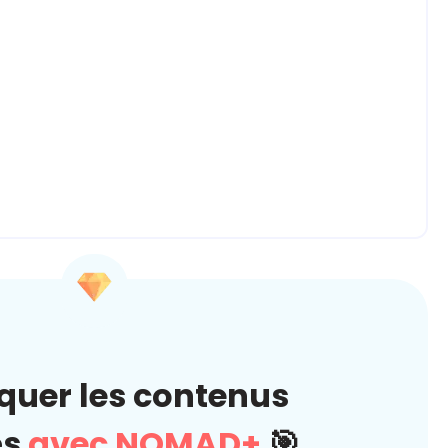
quer les contenus
és
avec NOMAD+
🎯