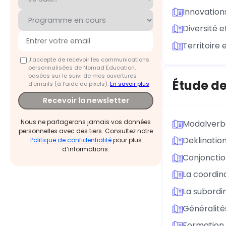
Innovations
Diversité e
Territoire
J'accepte de recevoir les communications
personnalisées de Nomad Education,
basées sur le suivi de mes ouvertures
Étude de
d'emails (à l’aide de pixels).
En savoir plus
Recevoir la newsletter
Nous ne partagerons jamais vos données
Modalverb
personnelles avec des tiers. Consultez notre
Deklinatio
Politique de confidentialité
pour plus
d’informations.
Conjoncti
La coordin
La subordi
Généralité
Formation 