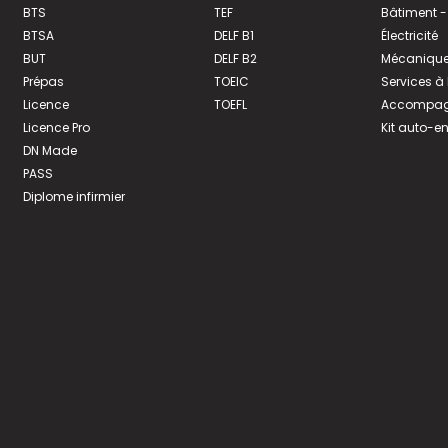
BTS
TEF
Bâtiment -
BTSA
DELF B1
Électricité
BUT
DELF B2
Mécanique
Prépas
TOEIC
Services à
Licence
TOEFL
Accompagn
Licence Pro
Kit auto-e
DN Made
PASS
Diplome infirmier