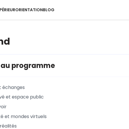
PÉRIEUR
ORIENTATION
BLOG
nd
s au programme
et échanges
vé et espace public
oir
é et mondes virtuels
 réalités