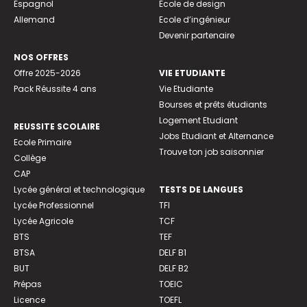
Espagnol
Ecole de design
Allemand
Ecole d’ingénieur
Devenir partenaire
NOS OFFRES
Offre 2025-2026
VIE ETUDIANTE
Pack Réussite 4 ans
Vie Etudiante
Bourses et prêts étudiants
Logement Etudiant
REUSSITE SCOLAIRE
Jobs Etudiant et Alternance
Ecole Primaire
Trouve ton job saisonnier
Collège
CAP
Lycée général et technologique
TESTS DE LANGUES
Lycée Professionnel
TFI
Lycée Agricole
TCF
BTS
TEF
BTSA
DELF B1
BUT
DELF B2
Prépas
TOEIC
Licence
TOEFL