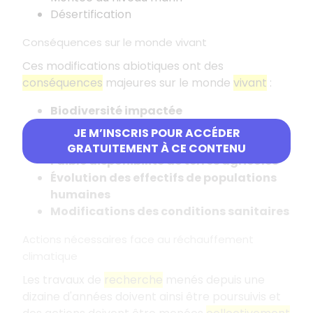
Désertification
Conséquences sur le monde vivant
Ces modifications abiotiques ont des
conséquences
majeures sur le monde
vivant
:
Biodiversité impactée
Répartition d'agents pathogènes
JE M’INSCRIS POUR ACCÉDER
modifiée
GRATUITEMENT À CE CONTENU
Faible disponibilité de terres agricoles
Évolution des effectifs de populations
humaines
Modifications des conditions sanitaires
Actions nécessaires face au réchauffement
climatique
Les travaux de
recherche
menés depuis une
dizaine d'années doivent ainsi être poursuivis et