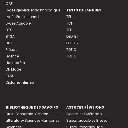
CAP
Lycée général et technologique
TESTS DE LANGUES
Lycée Professionnel
TFI
Lycée Agricole
TCF
BTS
TEF
BTSA
DELF B1
BUT
DELF B2
Prépas
TOEIC
Licence
TOEFL
Licence Pro
DN Made
PASS
Diplome infirmier
BIBLIOTHEQUE DES SAVOIRS
ASTUCES RÉVISIONS
Droit-Economie-Gestion
Conseils et Méthodo
Littérature-Sciences Humaines
Sujets probables Brevet
Sciences
Sujets Probables Bac