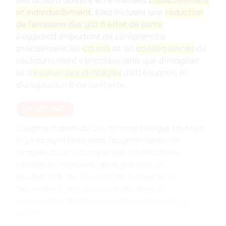
des actions doivent être menées
collectivement
et individuellement
. Elles incluent une
réduction
de l'émission des gaz à effet de serre
.
Il apparaît important de comprendre
précisément les
causes
et les
conséquences
du
réchauffement climatique ainsi que d'imaginer
et d'
évaluer des stratégies
d'atténuation et
d'adaptation à ce contexte.
EN RÉSUMÉ
L'augmentation du CO₂ atmosphérique favorise
la photosynthèse mais l'augmentation de
température provoque des modifications
abiotiques majeures qui impactent la
biodiversité, les populations humaines et
nécessitent des actions collectives et
individuelles de réduction des gaz à effet de
serre.