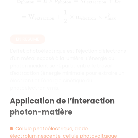
E
p
h
o
t
o
n
=
h
×
ν
p
h
o
t
o
n
=
W
e
x
t
r
a
c
t
i
o
n
+
E
c
=
W
e
x
t
r
a
c
t
i
o
n
+
1
2
×
m
é
l
e
c
t
r
o
n
×
v
m
a
x
2
é
EN RÉSUMÉ
L'effet photoélectrique est l'éjection d'électrons
d'un métal exposé à la lumière. L'énergie du
photon incident se répartit entre le travail
d'extraction (énergie minimale pour extraire un
électron) et l'énergie cinétique du
photoélectron émis.
Application de l’interaction
photon-matière
Cellule photoélectrique, diode
électroluminescente, cellule photovoltaïque