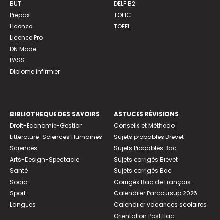
BUT
DELF B2
Prépas
TOEIC
Licence
TOEFL
Licence Pro
DN Made
PASS
Diplome infirmier
BIBLIOTHEQUE DES SAVOIRS
ASTUCES RÉVISIONS
Droit-Economie-Gestion
Conseils et Méthodo
Littérature-Sciences Humaines
Sujets probables Brevet
Sciences
Sujets Probables Bac
Arts-Design-Spectacle
Sujets corrigés Brevet
Santé
Sujets corrigés Bac
Social
Corrigés Bac de Français
Sport
Calendrier Parcoursup 2026
Langues
Calendrier vacances scolaires
Orientation Post Bac