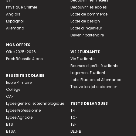
SVT
Découvrir les métiers
Physique Chimie
Découvrir les écoles
Anglais
Ecole de commerce
Espagnol
Ecole de design
Allemand
Ecole d’ingénieur
Devenir partenaire
NOS OFFRES
Offre 2025-2026
VIE ETUDIANTE
Pack Réussite 4 ans
Vie Etudiante
Bourses et prêts étudiants
Logement Etudiant
REUSSITE SCOLAIRE
Jobs Etudiant et Alternance
Ecole Primaire
Trouve ton job saisonnier
Collège
CAP
Lycée général et technologique
TESTS DE LANGUES
Lycée Professionnel
TFI
Lycée Agricole
TCF
BTS
TEF
BTSA
DELF B1