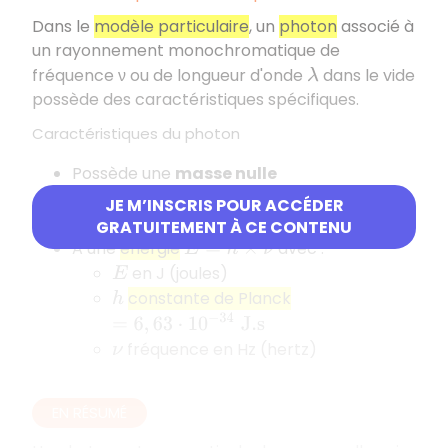
Dans le
modèle particulaire
, un
photon
associé à
un rayonnement monochromatique de
fréquence ν ou de longueur d'onde
dans le vide
λ
possède des caractéristiques spécifiques.
Caractéristiques du photon
Possède une
masse nulle
Se déplace à la
vitesse de la lumière
JE M’INSCRIS POUR ACCÉDER
c
=
3
,
00
⋅
10
8
m.s
−
1
dans le vide
GRATUITEMENT À CE CONTENU
A une
énergie
avec :
E
=
h
×
ν
en J (joules)
E
constante de Planck
h
=
6
,
63
⋅
10
−
34
J.s
fréquence en Hz (hertz)
ν
EN RÉSUMÉ