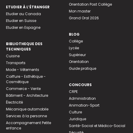
Orientation Post Collège
ETUDIER À L’ÉTRANGER
Mon master
Etudier au Canada
Grand Oral 2026
Etudier en Suisse
Etudier en Espagne
BLOG
Collège
BIBLIOTHEQUE DES
Lycée
TECHNIQUES
Supérieur
Cuisine
Orientation
Transports
Guide pratique
Mode - Vêtements
Coiffure - Esthétique -
Cosmétique
CONCOURS
Commerce - Vente
CRPE
Bâtiment - Architecture
Administration
Électricité
Animation-Sport
Mécanique automobile
Culture
Services à la personne
Juridique
Accompagnement Petite
Santé-Social et Médico-Social
enfance
Sécurité