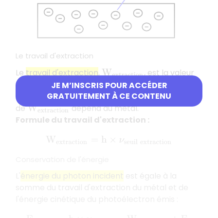
Le travail d'extraction
Le
travail d'extraction
,
, est la valeur
W
e
x
t
r
a
c
t
i
o
n
minimale de l'énergie nécessaire à fournir à un
JE M’INSCRIS POUR ACCÉDER
GRATUITEMENT À CE CONTENU
matériau pour en extraire un électron ; la valeur
de
dépend du métal.
W
e
x
t
r
a
c
t
i
o
n
Formule du travail d'extraction :
W
e
x
t
r
a
c
t
i
o
n
=
h
×
ν
s
e
u
i
l
e
x
t
r
a
c
t
i
o
n
Conservation de l'énergie
L'
énergie du photon incident
est égale à la
somme du travail d'extraction du métal et de
l'énergie cinétique du photoélectron émis :