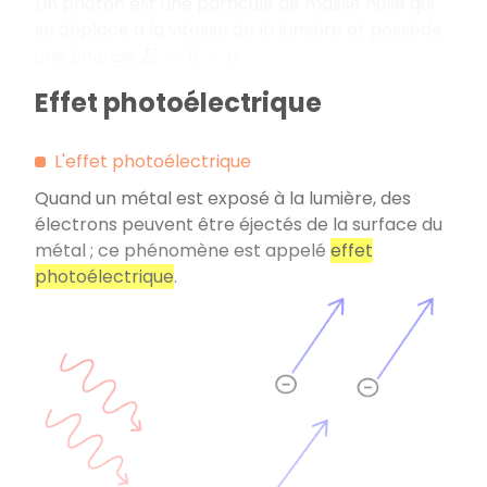
Un photon est une particule de masse nulle qui
se déplace à la vitesse de la lumière et possède
une énergie
.
E
=
h
×
ν
Effet photoélectrique
L'effet photoélectrique
Quand un métal est exposé à la lumière, des
électrons peuvent être éjectés de la surface du
métal ; ce phénomène est appelé
effet
photoélectrique
.