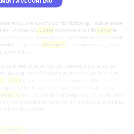
EMENT À CE CONTENU
omme nous le savons par la filiation qu'il existe entre
I de
L'Énéide
, où
Jupiter
annonce à sa fille
Vénus
le
escendants régner sur un monde sans borne après avoir
ichi des croyances
étrusques
(eux-mêmes originaires
 spécificités.
celle des villes et des civilisations auxquelles les
Dieux, qui sont à l'origine du monde, justifient par
nze
,
de fer
), ainsi que les désirs ou états des mortels
rappeler les héros à leurs devoirs comme lorsque
r
Mercure
son départ de Carthage entraînant la mort
se et cosmogonies se réverbèrent tant pour expliquer
ieux et des destins.
socratiques
, mais surtout les historiens grecs comme