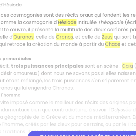
d'Hésiode
 ces cosmogonies sont des récits oraux qui fondent les reli
 comme la cosmogonie d'
Hésiode
intitulée
Théogonie
(écri
ette œuvre, il présente la multitude des dieux célébrés p
lle d'
Ouranos
, celle de
Cronos
, et celle de
Zeus
qui sort 
ui retrace la création du monde à partir du
Chaos
et cet
s primordiales
écit,
trois puissances principales
sont en scène :
Gaïa
(
 désir amoureux) dont nous ne savons pas si elles naissent
t étant mélangé, les trois puissances s'en séparèrent en 
anos qui lui engendra Chronos.
e l'homme
t vite imposé comme le meilleur des récits des origines pou
ndamentaux bien que contradictoire, à savoir l'
Odyssée
d
a géographie de la Grèce et du monde méditerranéen. En 
e l'homme, créés par les dieux pour certains, ou par le Ti
s traditions. Il est donc bien important de connaître le m