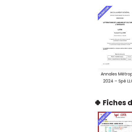
PREMIUM
Annales Métro
2024 – Spé L
🍀 Fiches 
PREMIUM