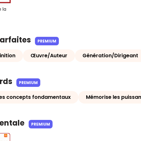
 la
parfaites
PREMIUM
nition
Œuvre/Auteur
Génération/Dirigeant
ards
PREMIUM
les concepts fondamentaux
Mémorise les puissan
Mentale
PREMIUM