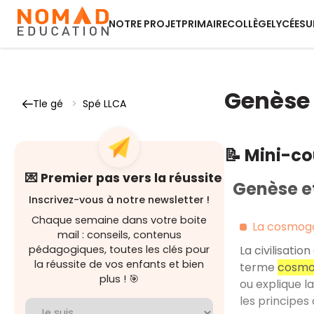
NOTRE PROJET
PRIMAIRE
COLLÈGE
LYCÉE
SU
Genèse
Tle gé
>
Spé LLCA
📝 Mini-c
💌 Premier pas vers la réussite
Genèse e
Inscrivez-vous à notre newsletter !
Chaque semaine dans votre boite
La cosmog
mail : conseils, contenus
pédagogiques, toutes les clés pour
La civilisati
la réussite de vos enfants et bien
terme
cosmo
plus ! 🎯
ou explique l
les principes 