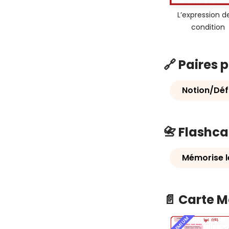
L’expression de
condition
🔗 Paires 
Notion/Défi
📇 Flashc
Mémorise 
📄 Carte 
PREMIUM