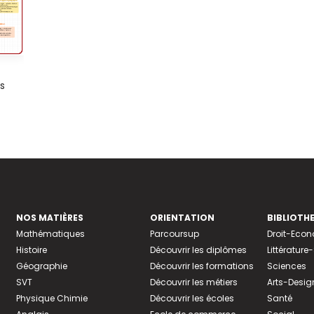
s
NOS MATIÈRES
ORIENTATION
BIBLIOTH
Mathématiques
Parcoursup
Droit-Eco
Histoire
Découvrir les diplômes
Littératur
Géographie
Découvrir les formations
Sciences
SVT
Découvrir les métiers
Arts-Desig
Physique Chimie
Découvrir les écoles
Santé