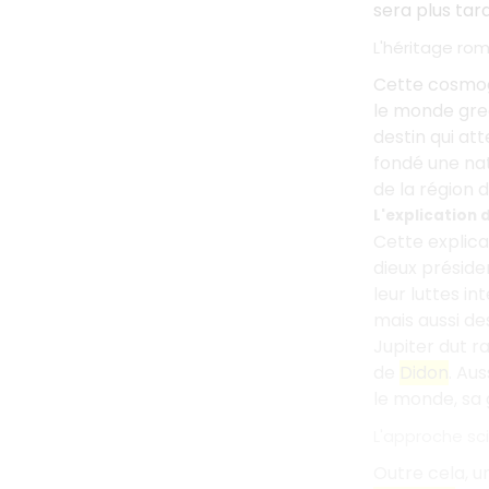
sera plus tar
L'héritage rom
Cette cosmogon
le monde grec
destin qui at
fondé une nat
de la région d
L'explication d
Cette explicat
dieux préside
leur luttes in
mais aussi d
Jupiter dut r
de
Didon
. Au
le monde, sa 
L'approche sci
Outre cela, un