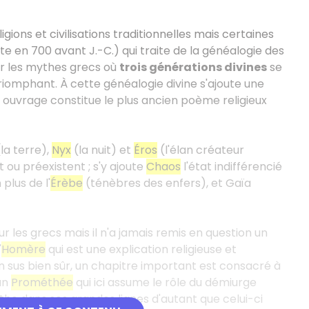
gions et civilisations traditionnelles mais certaines
te en 700 avant J.-C.) qui traite de la généalogie des
ar les mythes grecs où
trois générations divines
se
triomphant. À cette généalogie divine s'ajoute une
 ouvrage constitue le plus ancien poème religieux
la terre),
Nyx
(la nuit) et
Éros
(l'élan créateur
 ou préexistent ; s'y ajoute
Chaos
l'état indifférencié
plus de l'
Érèbe
(ténèbres des enfers), et Gaïa
r les grecs mais il n'a jamais remis en question un
'
Homère
qui est une explication religieuse et
sus bien sûr, un chapitre important est consacré à
tan
Prométhée
qui ici assume le rôle du démiurge
ythe dans ses grandes lignes d'autant que celui-ci