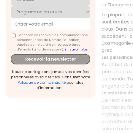
La Théogonie 
La plupart de
sont écrites
dieux. Dans c
J'accepte de recevoir les communications
succèdent : ce
personnalisées de Nomad Education,
Cosmogonie q
basées sur le suivi de mes ouvertures
d'emails (à l’aide de pixels).
En savoir plus
grec.
Les puissance
Recevoir la newsletter
Au début du r
primordial du
Nous ne partagerons jamais vos données
personnelles avec des tiers. Consultez notre
du monde. Tou
Politique de confidentialité
pour plus
engendra Our
d’informations.
La création d
Ce récit s'es
des textes fo
mythique de l
la création d
selon d'autre