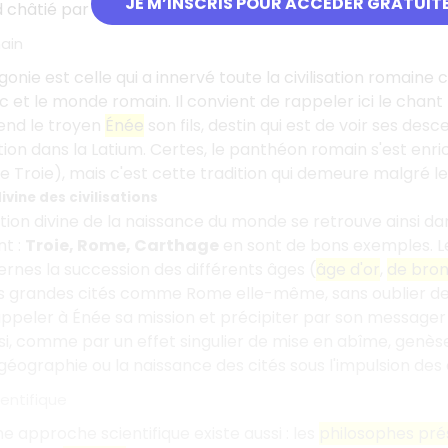
JE M’INSCRIS POUR ACCÉDER GRATUIT
d châtié par Zeus.
ain
ie est celle qui a innervé toute la civilisation romaine c
 et le monde romain. Il convient de rappeler ici le chant 
tend le troyen
Énée
son fils, destin qui est de voir ses d
ion dans la Latium. Certes, le panthéon romain s'est enr
e Troie), mais c'est cette tradition qui demeure malgré les
ivine des civilisations
ion divine de la naissance du monde se retrouve ainsi dans 
nt :
Troie, Rome, Carthage
en sont de bons exemples. Les 
ternes la succession des différents âges (
âge d'or
,
de bro
es grandes cités comme Rome elle-même, sans oublier de 
appeler à Énée sa mission et précipiter par son message
ssi, comme par un effet singulier de mise en abîme, genè
géographie ou la naissance des cités sous l'impulsion des d
entifique
e approche scientifique existe aussi : les
philosophes pré