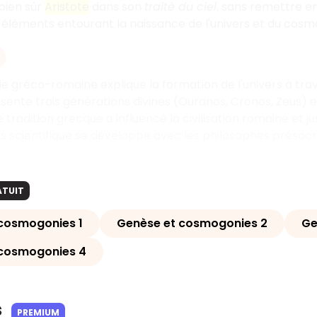
 bien sûr
Aristote
dans son
traité du ciel
, sans remettre e
éléments entourant la naissance de l'univers et du cosm
 gréco-romaine explique la formation de l'univers à tra
sente trois générations divines (Ouranos, Cronos, Zeus) et
tradition grecque a influencé la civilisation romaine et just
 scientifique se développe avec les philosophes présocra
ATUIT
 cosmogonies 1
Genèse et cosmogonies 2
Ge
 cosmogonies 4
s
PREMIUM