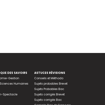
EQUE DES SAVOIRS
ASTUCES RÉVISIONS
nomie-Gestion
Conseils et Méthodo
e-Sciences Humaines
Sujets probables Brevet
Sujets Probables Bac
n-Spectacle
Sujets corrigés Brevet
Sujets corrigés Bac