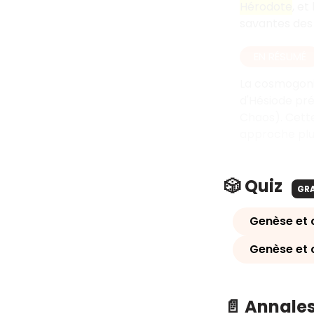
Hérodote
, et
savantes des 
EN RÉSUMÉ
La cosmogonie
d'Hésiode pré
Chaos). Cette 
approche plus
🎲 Quiz
GR
Genèse et
Genèse et
📄 Annale