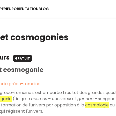
PÉRIEUR
ORIENTATION
BLOG
 et cosmogonies
ours
GRATUIT
t cosmogonie
onie gréco-romaine
on gréco-romaine s'est emparée très tôt des grandes quest
gonie
(du grec
cosmos
– « univers» et
gennao
– «engendr
a formation de l'univers par opposition à la
cosmologie
qui
qui régissent l'univers.