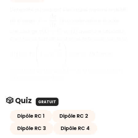
L'intensité du courant électrique mesure le débit
i
=
d
q
d
t
de charge :
. Un condensateur stocke
une charge
avec une capacité
q
(
t
)
=
C
u
C
(
t
)
C en Farad. Lors de la charge, la tension suit la loi
u
(
t
)
=
E
(
1
−
e
−
t
τ
)
où
est la
τ
=
R
C
constante de temps. À
, la tension atteint
t
=
τ
63% de sa valeur finale.
🎲 Quiz
GRATUIT
Dipôle RC 1
Dipôle RC 2
Dipôle RC 3
Dipôle RC 4