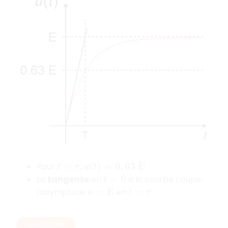
Pour
,
t
=
τ
u
(
t
)
=
0
,
63
E
La
tangente
en
à la courbe coupe
t
=
0
l'asymptote
en
.
u
=
E
t
=
τ
EN RÉSUMÉ