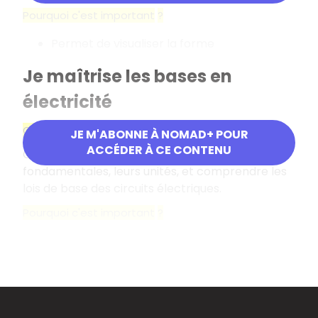
Pourquoi c'est important
?
Permet de visualiser la forme
Je maîtrise les bases en
électricité
Objectif
JE M'ABONNE À NOMAD+ POUR
ACCÉDER À CE CONTENU
Connaître les grandeurs électriques
fondamentales, leurs unités, et comprendre les
lois de base des circuits électriques.
Pourquoi c'est important
?