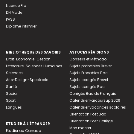
Licence Pro
DN Made
PASS
Diplome infirmier
BIBLIOTHEQUE DES SAVOIRS
ASTUCES RÉVISIONS
Droit-Economie-Gestion
Conseils et Méthodo
Littérature-Sciences Humaines
Sujets probables Brevet
Sciences
Sujets Probables Bac
Arts-Design-Spectacle
Sujets corrigés Brevet
Santé
Sujets corrigés Bac
Social
Corrigés Bac de Français
Sport
Calendrier Parcoursup 2026
Langues
Calendrier vacances scolaires
Orientation Post Bac
Orientation Post Collège
ETUDIER À L’ÉTRANGER
Mon master
Etudier au Canada