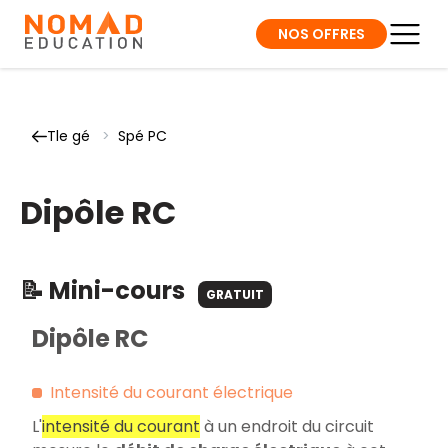
NOS OFFRES
Tle gé
>
Spé PC
Dipôle RC
📝 Mini-cours
GRATUIT
Dipôle RC
Intensité du courant électrique
L'
intensité du courant
à un endroit du circuit