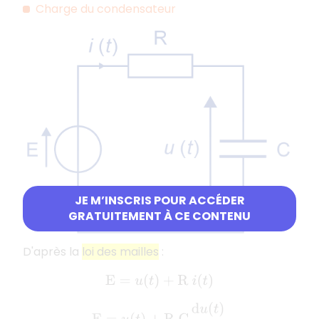
Charge du condensateur
JE M’INSCRIS POUR ACCÉDER
GRATUITEMENT À CE CONTENU
D'après la
loi des mailles
:
E
=
u
(
t
)
+
R
i
(
t
)
E
=
u
(
t
)
+
R
C
d
u
(
t
)
d
t