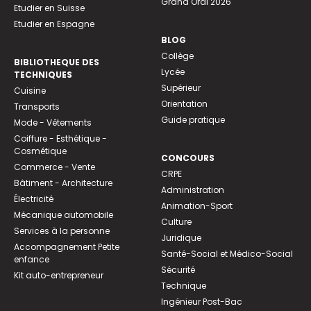
Grand Oral 2026
Etudier en Suisse
Etudier en Espagne
BLOG
Collège
BIBLIOTHEQUE DES
Lycée
TECHNIQUES
Supérieur
Cuisine
Orientation
Transports
Guide pratique
Mode - Vêtements
Coiffure - Esthétique -
Cosmétique
CONCOURS
Commerce - Vente
CRPE
Bâtiment - Architecture
Administration
Électricité
Animation-Sport
Mécanique automobile
Culture
Services à la personne
Juridique
Accompagnement Petite
Santé-Social et Médico-Social
enfance
Sécurité
Kit auto-entrepreneur
Technique
Ingénieur Post-Bac