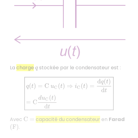
La
charge
stockée par le condensateur est :
q
q
(
t
)
=
C
u
C
(
t
)
⇒
i
C
(
t
)
=
d
q
(
t
)
d
t
=
C
d
u
C
(
t
)
d
t
Avec
capacité du condensateur
en
Farad
C
=
.
(
F
)