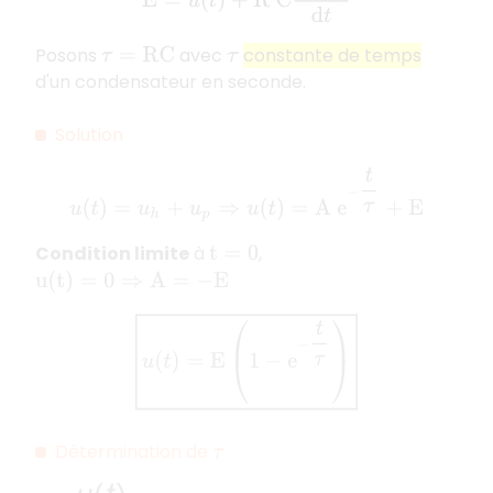
Posons
avec
constante de temps
τ
=
R
C
τ
d'un condensateur en seconde.
Solution
u
(
t
)
=
u
h
+
u
p
⇒
u
(
t
)
=
A
e
−
t
τ
+
E
Condition limite
à
,
t
=
0
u
(
t
)
=
0
⇒
A
=
−
E
u
(
t
)
=
E
(
1
−
e
−
t
τ
)
Détermination de
τ