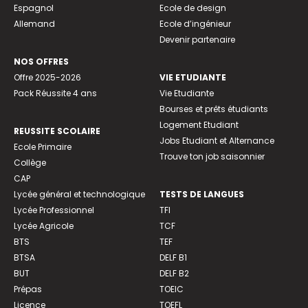
Espagnol
Ecole de design
Allemand
Ecole d’ingénieur
Devenir partenaire
NOS OFFRES
Offre 2025-2026
VIE ETUDIANTE
Pack Réussite 4 ans
Vie Etudiante
Bourses et prêts étudiants
Logement Etudiant
REUSSITE SCOLAIRE
Jobs Etudiant et Alternance
Ecole Primaire
Trouve ton job saisonnier
Collège
CAP
Lycée général et technologique
TESTS DE LANGUES
Lycée Professionnel
TFI
Lycée Agricole
TCF
BTS
TEF
BTSA
DELF B1
BUT
DELF B2
Prépas
TOEIC
Licence
TOEFL