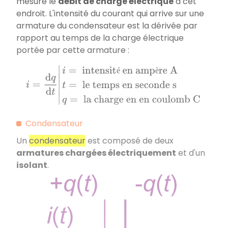
mesure le
débit de charge électrique
à cet
endroit. L'intensité du courant qui arrive sur une
armature du condensateur est la dérivée par
rapport au temps de la charge électrique
portée par cette armature :
i
=
d
q
d
t
|
i
=
intensité en ampère A
t
=
le temps en se
é
è
Condensateur
Un
condensateur
est composé de deux
armatures chargées électriquement
et d'un
isolant
.