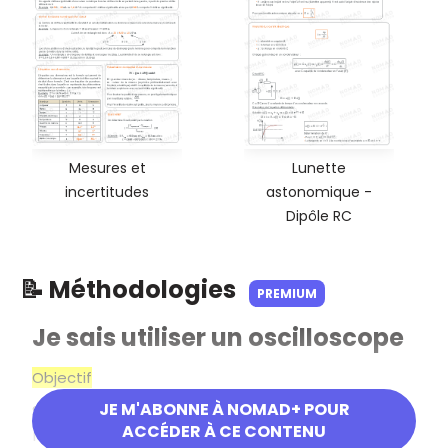
Mesures et
Lunette
incertitudes
astonomique -
Dipôle RC
📝 Méthodologies
PREMIUM
Je sais utiliser un oscilloscope
Objectif
JE M'ABONNE À NOMAD+ POUR
Savoir utiliser un oscilloscope pour visualiser,
ACCÉDER À CE CONTENU
mesurer et analyser un signal électrique.