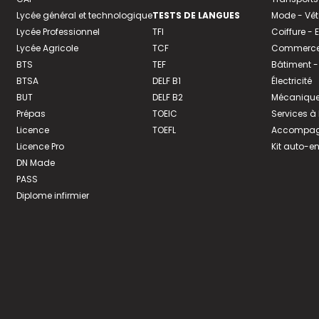
Lycée général et technologique
TESTS DE LANGUES
Mode - Vê
Lycée Professionnel
TFI
Coiffure -
Lycée Agricole
TCF
Commerce 
BTS
TEF
Bâtiment -
BTSA
DELF B1
Électricité
BUT
DELF B2
Mécanique
Prépas
TOEIC
Services à
Licence
TOEFL
Accompagn
Licence Pro
Kit auto-e
DN Made
PASS
Diplome infirmier