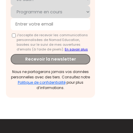
J'accepte de recevoir les communications
personnalisées de Nomad Education,
basées sur le suivi de mes ouvertures
d'emails (à l’aide de pixels).
En savoir plus
Recevoir la newsletter
Nous ne partagerons jamais vos données
personnelles avec des tiers. Consultez notre
Politique de confidentialité
pour plus
d’informations.