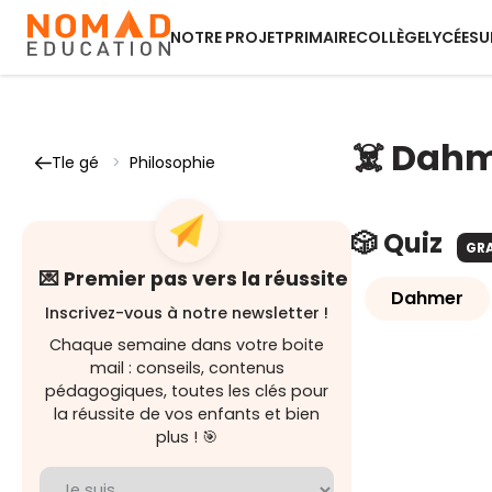
NOTRE PROJET
PRIMAIRE
COLLÈGE
LYCÉE
SU
☠️ Dahm
Tle gé
>
Philosophie
🎲 Quiz
GR
💌 Premier pas vers la réussite
Dahmer
Inscrivez-vous à notre newsletter !
Chaque semaine dans votre boite
mail : conseils, contenus
pédagogiques, toutes les clés pour
la réussite de vos enfants et bien
plus ! 🎯