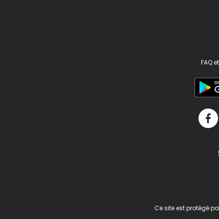
FAQ et
v2.311.4 US
Ce site est protégé p