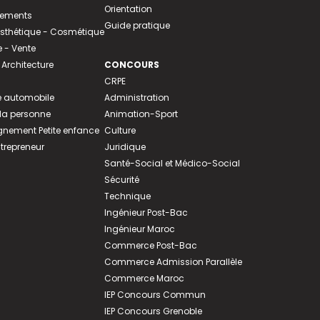
Orientation
tements
Guide pratique
 Esthétique - Cosmétique
- Vente
 Architecture
CONCOURS
CRPE
 automobile
Administration
 la personne
Animation-Sport
ement Petite enfance
Culture
ntrepreneur
Juridique
Santé-Social et Médico-Social
Sécurité
Technique
Ingénieur Post-Bac
Ingénieur Maroc
Commerce Post-Bac
Commerce Admission Parallèle
Commerce Maroc
IEP Concours Commun
IEP Concours Grenoble