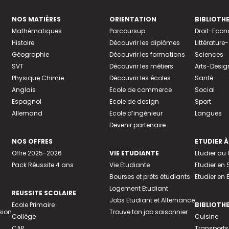
NOS MATIÈRES
ORIENTATION
BIBLIOTH
Mathématiques
Parcoursup
Droit-Eco
Histoire
Découvrir les diplômes
Littératur
Géographie
Découvrir les formations
Sciences
SVT
Découvrir les métiers
Arts-Desig
Physique Chimie
Découvrir les écoles
Santé
Anglais
Ecole de commerce
Social
Espagnol
Ecole de design
Sport
Allemand
Ecole d’ingénieur
Langues
Devenir partenaire
NOS OFFRES
ETUDIER À
Offre 2025-2026
VIE ETUDIANTE
Etudier a
Pack Réussite 4 ans
Vie Etudiante
Etudier en 
Bourses et prêts étudiants
Etudier en
Logement Etudiant
REUSSITE SCOLAIRE
Jobs Etudiant et Alternance
Ecole Primaire
BIBLIOTH
sion
Trouve ton job saisonnier
Collège
Cuisine
CAP
Transports