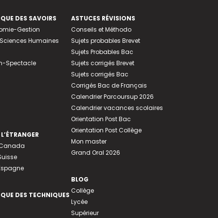
EQUE DES SAVOIRS
ASTUCES RÉVISIONS
nomie-Gestion
Conseils et Méthodo
e-Sciences Humaines
Sujets probables Brevet
Sujets Probables Bac
n-Spectacle
Sujets corrigés Brevet
Sujets corrigés Bac
Corrigés Bac de Français
Calendrier Parcoursup 2026
Calendrier vacances scolaires
Orientation Post Bac
Orientation Post Collège
 L’ÉTRANGER
Mon master
u Canada
Grand Oral 2026
Suisse
 Espagne
BLOG
Collège
EQUE DES TECHNIQUES
Lycée
Supérieur