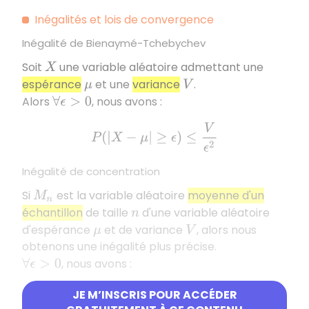
Inégalités et lois de convergence
Inégalité de Bienaymé-Tchebychev
Soit
une variable aléatoire admettant une
X
espérance
et une
variance
.
μ
V
Alors
, nous avons :
∀
ϵ
>
0
P
(
|
X
−
μ
|
≥
ϵ
)
≤
V
ϵ
2
Inégalité de concentration
Si
est la variable aléatoire
moyenne d'un
M
n
échantillon
de taille
d'une variable aléatoire
n
d'espérance
et de variance
, alors nous
μ
V
obtenons une inégalité plus précise.
, nous avons :
∀
ϵ
>
0
P
(
|
M
n
−
μ
|
≥
ϵ
)
≤
V
n
ϵ
2
JE M’INSCRIS POUR ACCÉDER