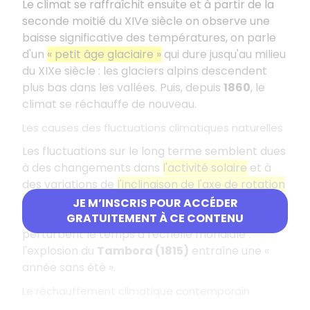
Le climat se raffraîchit ensuite et à partir de la
seconde moitié du XIVe siècle on observe une
baisse significative des températures, on parle
d'un
« petit âge glaciaire »
qui dure jusqu'au milieu
du XIXe siècle : les glaciers alpins descendent
plus bas dans les vallées. Puis, depuis
1860
, le
climat se réchauffe de nouveau.
Les causes des fluctuations climatiques naturelles
Les fluctuations sur le long terme semblent dues
à des changements dans
l'activité solaire
et à
des variations de
l'inclinaison de l'axe de rotation
de la Terre
. Elles sont ponctuellement
JE M’INSCRIS POUR ACCÉDER
accentuées par les
éruptions volcaniques
qui
GRATUITEMENT À CE CONTENU
perturbent le temps à l'échelle mondiale :
l'explosion du
Tambora (1815)
entraîne une «
année sans été ».
Le réchauffement climatique contemporain