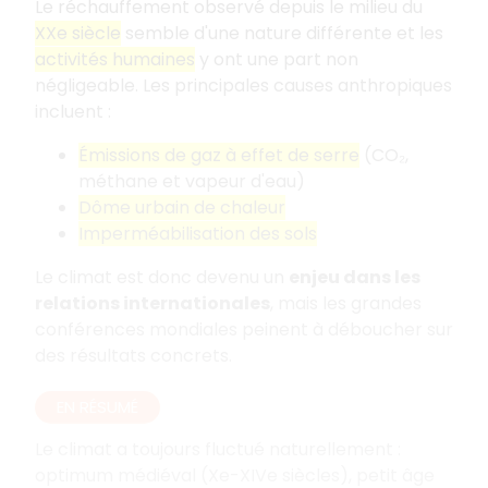
Le réchauffement observé depuis le milieu du
XXe siècle
semble d'une nature différente et les
activités humaines
y ont une part non
négligeable. Les principales causes anthropiques
incluent :
Émissions de gaz à effet de serre
(CO₂,
méthane et vapeur d'eau)
Dôme urbain de chaleur
Imperméabilisation des sols
Le climat est donc devenu un
enjeu dans les
relations internationales
, mais les grandes
conférences mondiales peinent à déboucher sur
des résultats concrets.
EN RÉSUMÉ
Le climat a toujours fluctué naturellement :
optimum médiéval (Xe-XIVe siècles), petit âge