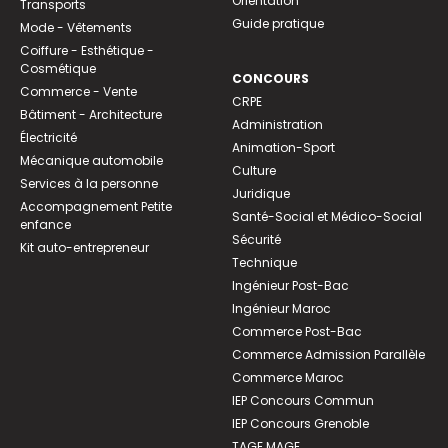
Orientation
Transports
Guide pratique
Mode - Vêtements
Coiffure - Esthétique -
Cosmétique
CONCOURS
Commerce - Vente
CRPE
Bâtiment - Architecture
Administration
Électricité
Animation-Sport
Mécanique automobile
Culture
Services à la personne
Juridique
Accompagnement Petite
Santé-Social et Médico-Social
enfance
Sécurité
Kit auto-entrepreneur
Technique
Ingénieur Post-Bac
Ingénieur Maroc
Commerce Post-Bac
Commerce Admission Parallèle
Commerce Maroc
IEP Concours Commun
IEP Concours Grenoble
TAGE MAGE