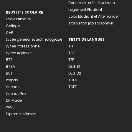
Bourses et prêts étudiants
Logement Etudiant
REUSSITE SCOLAIRE
Jobs Etudiant et Alternance
Ecole Primaire
Trouve ton job saisonnier
Collège
CAP
Lycée général et technologique
TESTS DE LANGUES
Lycée Professionnel
TFI
Lycée Agricole
TCF
BTS
TEF
BTSA
DELF B1
BUT
DELF B2
Prépas
TOEIC
Licence
TOEFL
Licence Pro
DN Made
PASS
Diplome infirmier