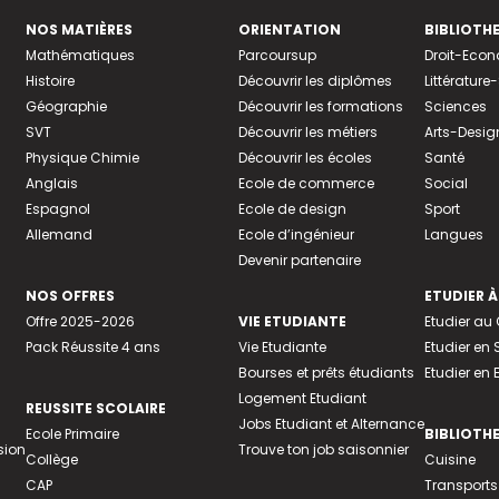
NOS MATIÈRES
ORIENTATION
BIBLIOTH
Mathématiques
Parcoursup
Droit-Eco
Histoire
Découvrir les diplômes
Littératur
Géographie
Découvrir les formations
Sciences
SVT
Découvrir les métiers
Arts-Desig
Physique Chimie
Découvrir les écoles
Santé
Anglais
Ecole de commerce
Social
Espagnol
Ecole de design
Sport
Allemand
Ecole d’ingénieur
Langues
Devenir partenaire
NOS OFFRES
ETUDIER À
Offre 2025-2026
VIE ETUDIANTE
Etudier a
Pack Réussite 4 ans
Vie Etudiante
Etudier en 
Bourses et prêts étudiants
Etudier en
Logement Etudiant
REUSSITE SCOLAIRE
Jobs Etudiant et Alternance
Ecole Primaire
BIBLIOTH
sion
Trouve ton job saisonnier
Collège
Cuisine
CAP
Transports