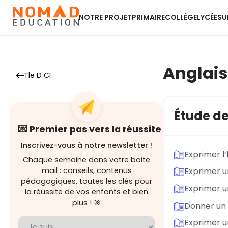
NOTRE PROJET
PRIMAIRE
COLLÈGE
LYCÉE
SU
Anglais
Tle D CI
Étude de
💌 Premier pas vers la réussite
Inscrivez-vous à notre newsletter !
Exprimer l’
Chaque semaine dans votre boite
mail : conseils, contenus
Exprimer u
pédagogiques, toutes les clés pour
Exprimer u
la réussite de vos enfants et bien
plus ! 🎯
Donner un c
Exprimer un