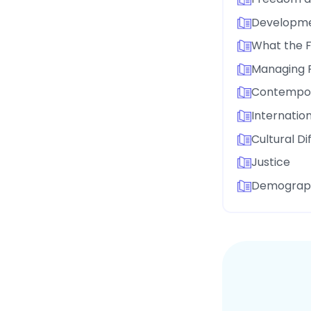
Developme
What the F
Managing 
Contempor
Internation
Cultural D
Justice
Demograp