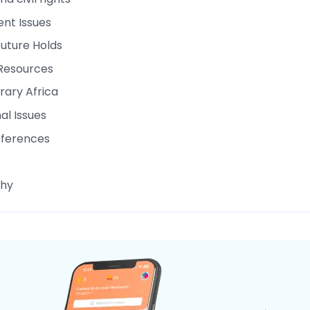
nt Issues
uture Holds
Resources
ary Africa
al Issues
ifferences
hy