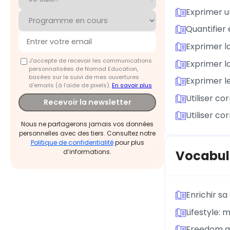
Exprimer un
Quantifier 
Exprimer la
J'accepte de recevoir les communications
Exprimer la
personnalisées de Nomad Education,
basées sur le suivi de mes ouvertures
Exprimer l
d'emails (à l’aide de pixels).
En savoir plus
Utiliser co
Recevoir la newsletter
Utiliser co
Nous ne partagerons jamais vos données
personnelles avec des tiers. Consultez notre
Politique de confidentialité
pour plus
Vocabul
d’informations.
Enrichir s
Lifestyle: 
Freedom an