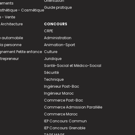
Orientation
tements
Guide pratique
 Esthétique - Cosmétique
- Vente
 Architecture
CONCOURS
CRPE
 automobile
Administration
 la personne
Animation-Sport
ement Petite enfance
Culture
ntrepreneur
Juridique
Santé-Social et Médico-Social
Sécurité
Technique
Ingénieur Post-Bac
Ingénieur Maroc
Commerce Post-Bac
Commerce Admission Parallèle
Commerce Maroc
IEP Concours Commun
IEP Concours Grenoble
TAGE MAGE