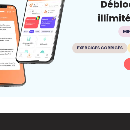
Déblo
illimit
MI
EXERCICES CORRIGÉS