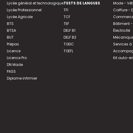
Lycée général et technologique
TESTS DE LANGUES
Mode - Vê
Lycée Professionnel
TFI
Coiffure -
Lycée Agricole
TCF
Commerce 
BTS
TEF
Bâtiment -
BTSA
DELF B1
Électricité
BUT
DELF B2
Mécanique
Prépas
TOEIC
Services à
Licence
TOEFL
Accompagn
Licence Pro
Kit auto-e
DN Made
PASS
Diplome infirmier