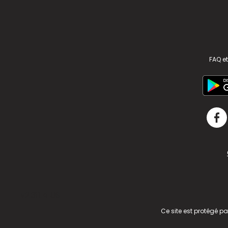
FAQ et
v2.311.4 US
Ce site est protégé p