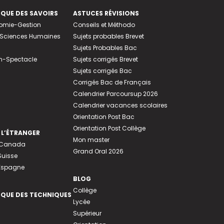
EQUE DES SAVOIRS
ASTUCES RÉVISIONS
nomie-Gestion
Conseils et Méthodo
e-Sciences Humaines
Sujets probables Brevet
Sujets Probables Bac
n-Spectacle
Sujets corrigés Brevet
Sujets corrigés Bac
Corrigés Bac de Français
Calendrier Parcoursup 2026
Calendrier vacances scolaires
Orientation Post Bac
Orientation Post Collège
 L’ÉTRANGER
Mon master
u Canada
Grand Oral 2026
Suisse
 Espagne
BLOG
Collège
EQUE DES TECHNIQUES
Lycée
Supérieur