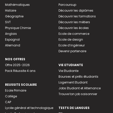
Mathématiques
Parcoursup
Histoire
Découvrir les diplômes
Géographie
Découvrir les formations
SVT
Découvrir les métiers
Physique Chimie
Découvrir les écoles
Anglais
Ecole de commerce
Espagnol
Ecole de design
Allemand
Ecole d’ingénieur
Devenir partenaire
NOS OFFRES
Offre 2025-2026
VIE ETUDIANTE
Pack Réussite 4 ans
Vie Etudiante
Bourses et prêts étudiants
Logement Etudiant
REUSSITE SCOLAIRE
Jobs Etudiant et Alternance
Ecole Primaire
Trouve ton job saisonnier
Collège
CAP
Lycée général et technologique
TESTS DE LANGUES