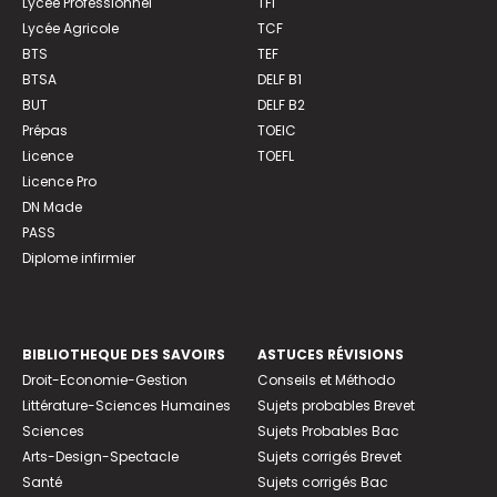
Lycée Professionnel
TFI
Lycée Agricole
TCF
BTS
TEF
BTSA
DELF B1
BUT
DELF B2
Prépas
TOEIC
Licence
TOEFL
Licence Pro
DN Made
PASS
Diplome infirmier
BIBLIOTHEQUE DES SAVOIRS
ASTUCES RÉVISIONS
Droit-Economie-Gestion
Conseils et Méthodo
Littérature-Sciences Humaines
Sujets probables Brevet
Sciences
Sujets Probables Bac
Arts-Design-Spectacle
Sujets corrigés Brevet
Santé
Sujets corrigés Bac