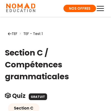
NOS OFFRES
TEF
>
TEF - Test 1
Section C /
Compétences
grammaticales
🎲 Quiz
GRATUIT
Section C