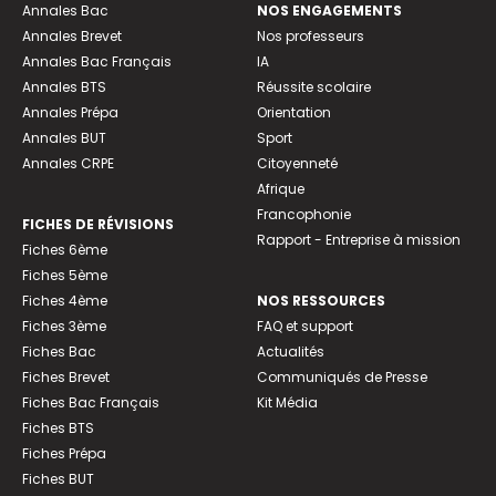
Annales Bac
NOS ENGAGEMENTS
Annales Brevet
Nos professeurs
Annales Bac Français
IA
Annales BTS
Réussite scolaire
Annales Prépa
Orientation
Annales BUT
Sport
Annales CRPE
Citoyenneté
Afrique
Francophonie
FICHES DE RÉVISIONS
Rapport - Entreprise à mission
Fiches 6ème
Fiches 5ème
Fiches 4ème
NOS RESSOURCES
Fiches 3ème
FAQ et support
Fiches Bac
Actualités
Fiches Brevet
Communiqués de Presse
Fiches Bac Français
Kit Média
Fiches BTS
Fiches Prépa
Fiches BUT