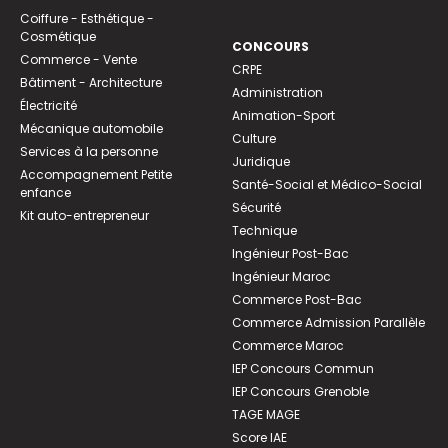
Coiffure - Esthétique -
Cosmétique
CONCOURS
Commerce - Vente
CRPE
Bâtiment - Architecture
Administration
Électricité
Animation-Sport
Mécanique automobile
Culture
Services à la personne
Juridique
Accompagnement Petite
Santé-Social et Médico-Social
enfance
Sécurité
Kit auto-entrepreneur
Technique
Ingénieur Post-Bac
Ingénieur Maroc
Commerce Post-Bac
Commerce Admission Parallèle
Commerce Maroc
IEP Concours Commun
IEP Concours Grenoble
TAGE MAGE
Score IAE