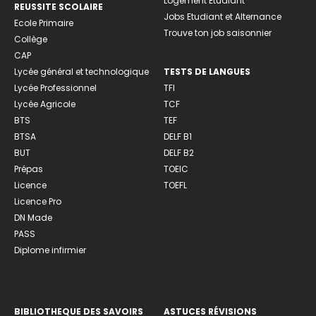
Logement Etudiant
REUSSITE SCOLAIRE
Jobs Etudiant et Alternance
Ecole Primaire
Trouve ton job saisonnier
Collège
CAP
Lycée général et technologique
TESTS DE LANGUES
Lycée Professionnel
TFI
Lycée Agricole
TCF
BTS
TEF
BTSA
DELF B1
BUT
DELF B2
Prépas
TOEIC
Licence
TOEFL
Licence Pro
DN Made
PASS
Diplome infirmier
BIBLIOTHEQUE DES SAVOIRS
ASTUCES RÉVISIONS