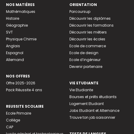
NOS MATIÈRES
ORIENTATION
Mathématiques
Parcoursup
Histoire
Découvrir les diplômes
Géographie
Découvrir les formations
SVT
Découvrir les métiers
Physique Chimie
Découvrir les écoles
Anglais
Ecole de commerce
Espagnol
Ecole de design
Allemand
Ecole d’ingénieur
Devenir partenaire
NOS OFFRES
Offre 2025-2026
VIE ETUDIANTE
Pack Réussite 4 ans
Vie Etudiante
Bourses et prêts étudiants
Logement Etudiant
REUSSITE SCOLAIRE
Jobs Etudiant et Alternance
Ecole Primaire
Trouve ton job saisonnier
Collège
CAP
Lycée général et technologique
TESTS DE LANGUES