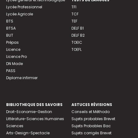
Lycée Professionnel
TFI
Lycée Agricole
TCF
BTS
TEF
BTSA
DELF B1
BUT
DELF B2
Prépas
TOEIC
Licence
TOEFL
Licence Pro
DN Made
PASS
Diplome infirmier
BIBLIOTHEQUE DES SAVOIRS
ASTUCES RÉVISIONS
Droit-Economie-Gestion
Conseils et Méthodo
Littérature-Sciences Humaines
Sujets probables Brevet
Sciences
Sujets Probables Bac
Arts-Design-Spectacle
Sujets corrigés Brevet