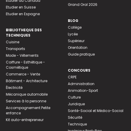
Etudier au Canada
Grand Oral 2026
Etudier en Suisse
Etudier en Espagne
BLOG
Collège
BIBLIOTHEQUE DES
Lycée
TECHNIQUES
Supérieur
Cuisine
Orientation
Transports
Guide pratique
Mode - Vêtements
Coiffure - Esthétique -
Cosmétique
CONCOURS
Commerce - Vente
CRPE
Bâtiment - Architecture
Administration
Électricité
Animation-Sport
Mécanique automobile
Culture
Services à la personne
Juridique
Accompagnement Petite
Santé-Social et Médico-Social
enfance
Sécurité
Kit auto-entrepreneur
Technique
Ingénieur Post-Bac