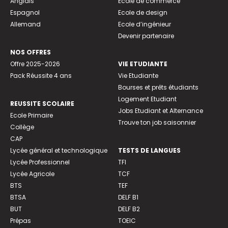
Anglais
Ecole de commerce
Espagnol
Ecole de design
Allemand
Ecole d’ingénieur
Devenir partenaire
NOS OFFRES
Offre 2025-2026
VIE ETUDIANTE
Pack Réussite 4 ans
Vie Etudiante
Bourses et prêts étudiants
Logement Etudiant
REUSSITE SCOLAIRE
Jobs Etudiant et Alternance
Ecole Primaire
Trouve ton job saisonnier
Collège
CAP
Lycée général et technologique
TESTS DE LANGUES
Lycée Professionnel
TFI
Lycée Agricole
TCF
BTS
TEF
BTSA
DELF B1
BUT
DELF B2
Prépas
TOEIC