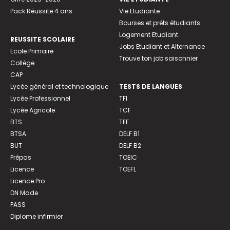
Pack Réussite 4 ans
Vie Etudiante
Bourses et prêts étudiants
Logement Etudiant
REUSSITE SCOLAIRE
Jobs Etudiant et Alternance
Ecole Primaire
Trouve ton job saisonnier
Collège
CAP
Lycée général et technologique
TESTS DE LANGUES
Lycée Professionnel
TFI
Lycée Agricole
TCF
BTS
TEF
BTSA
DELF B1
BUT
DELF B2
Prépas
TOEIC
Licence
TOEFL
Licence Pro
DN Made
PASS
Diplome infirmier