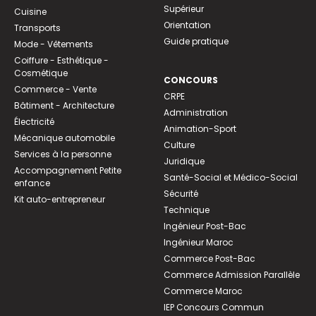
Supérieur
Cuisine
Orientation
Transports
Guide pratique
Mode - Vêtements
Coiffure - Esthétique -
Cosmétique
CONCOURS
Commerce - Vente
CRPE
Bâtiment - Architecture
Administration
Électricité
Animation-Sport
Mécanique automobile
Culture
Services à la personne
Juridique
Accompagnement Petite
Santé-Social et Médico-Social
enfance
Sécurité
Kit auto-entrepreneur
Technique
Ingénieur Post-Bac
Ingénieur Maroc
Commerce Post-Bac
Commerce Admission Parallèle
Commerce Maroc
IEP Concours Commun