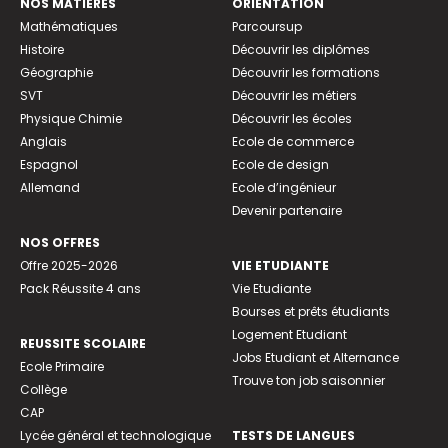
NOS MATIÈRES
ORIENTATION
Mathématiques
Parcoursup
Histoire
Découvrir les diplômes
Géographie
Découvrir les formations
SVT
Découvrir les métiers
Physique Chimie
Découvrir les écoles
Anglais
Ecole de commerce
Espagnol
Ecole de design
Allemand
Ecole d’ingénieur
Devenir partenaire
NOS OFFRES
Offre 2025-2026
VIE ETUDIANTE
Pack Réussite 4 ans
Vie Etudiante
Bourses et prêts étudiants
Logement Etudiant
REUSSITE SCOLAIRE
Jobs Etudiant et Alternance
Ecole Primaire
Trouve ton job saisonnier
Collège
CAP
Lycée général et technologique
TESTS DE LANGUES