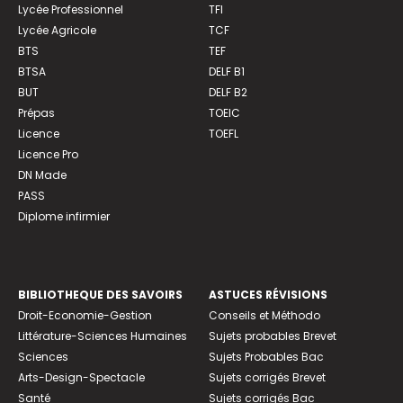
Lycée Professionnel
TFI
Lycée Agricole
TCF
BTS
TEF
BTSA
DELF B1
BUT
DELF B2
Prépas
TOEIC
Licence
TOEFL
Licence Pro
DN Made
PASS
Diplome infirmier
BIBLIOTHEQUE DES SAVOIRS
ASTUCES RÉVISIONS
Droit-Economie-Gestion
Conseils et Méthodo
Littérature-Sciences Humaines
Sujets probables Brevet
Sciences
Sujets Probables Bac
Arts-Design-Spectacle
Sujets corrigés Brevet
Santé
Sujets corrigés Bac