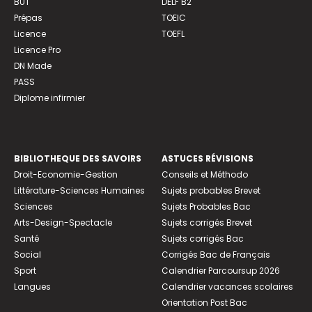
BUT
DELF B2
Prépas
TOEIC
Licence
TOEFL
Licence Pro
DN Made
PASS
Diplome infirmier
BIBLIOTHEQUE DES SAVOIRS
ASTUCES RÉVISIONS
Droit-Economie-Gestion
Conseils et Méthodo
Littérature-Sciences Humaines
Sujets probables Brevet
Sciences
Sujets Probables Bac
Arts-Design-Spectacle
Sujets corrigés Brevet
Santé
Sujets corrigés Bac
Social
Corrigés Bac de Français
Sport
Calendrier Parcoursup 2026
Langues
Calendrier vacances scolaires
Orientation Post Bac