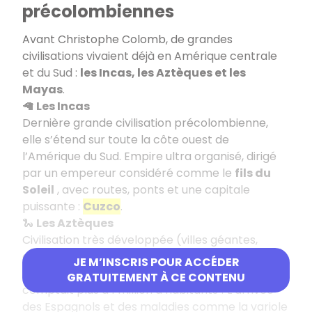
précolombiennes
Avant Christophe Colomb, de grandes
civilisations vivaient déjà en Amérique centrale
et du Sud :
les Incas, les Aztèques et les
Mayas
.
🦙
Les Incas
Dernière grande civilisation précolombienne,
elle s’étend sur toute la côte ouest de
l’Amérique du Sud. Empire ultra organisé, dirigé
par un empereur considéré comme le
fils du
Soleil
, avec routes, ponts et une capitale
puissante :
Cuzco
.
🐍
Les Aztèques
Civilisation très développée (villes géantes,
architecture impressionnante), mais de courte
JE M’INSCRIS POUR ACCÉDER
durée. Leur capitale
Mexico-Tenochtitlan
GRATUITEMENT À CE CONTENU
comptait plus d’1 million d’habitants ! L’arrivée
des Espagnols et des maladies comme la variole