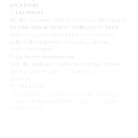
a été fatale.
📐
Les Mayas
La plus ancienne ! Grands savants et bâtisseurs,
installés dans le Yucatán. Civilisation brillante
mais aussi guerrière. Aujourd’hui encore, des
millions de descendants mayas vivent en
Amérique centrale.
💥
La fin des civilisations
Elles disparaissent rapidement après l’arrivée
des Européens : guerres, maladies et divisions
internes.
💡
Info bonus
Elles nous ont laissé des merveilles incroyables
comme le
Machu Picchu
ou la pyramide de
Chichén Itzá
.