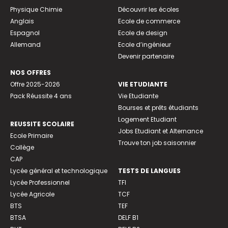
Physique Chimie
Découvrir les écoles
Anglais
Ecole de commerce
Espagnol
Ecole de design
Allemand
Ecole d’ingénieur
Devenir partenaire
NOS OFFRES
Offre 2025-2026
VIE ETUDIANTE
Pack Réussite 4 ans
Vie Etudiante
Bourses et prêts étudiants
Logement Etudiant
REUSSITE SCOLAIRE
Jobs Etudiant et Alternance
Ecole Primaire
Trouve ton job saisonnier
Collège
CAP
Lycée général et technologique
TESTS DE LANGUES
Lycée Professionnel
TFI
Lycée Agricole
TCF
BTS
TEF
BTSA
DELF B1