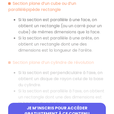
Section plane d’un cube ou d’un
parallélépipède rectangle
Si la section est parallèle à une face, on
obtient un rectangle (ou un carré pour un
cube) de mêmes dimensions que la face.
Si la section est parallèle à une arête, on
obtient un rectangle dont une des
dimensions est la longueur de l’arête.
Section plane d’un cylindre de révolution
Si la section est perpendiculaire à l’axe, on
obtient un disque de rayon celui de la base
du cylindre.
Si la section est parallèle à l’axe, on obtient
un rectangle dont une des dimensions est
la hauteur du cylindre.
JE M’INSCRIS POUR ACCÉDER
GRATUITEMENT À CE CONTENU