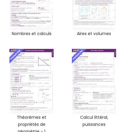
Nombres et calculs
Aires et volumes
PREMIUM
PREMIUM
Théorèmes et
Calcul littéral,
propriétés de
puissances
géométrie - 1