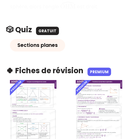
O
H
M
^
sphère, alors l’angle
est droit.
🎲 Quiz
GRATUIT
Sections planes
🍀 Fiches de révision
PREMIUM
PREMIUM
PREMIUM