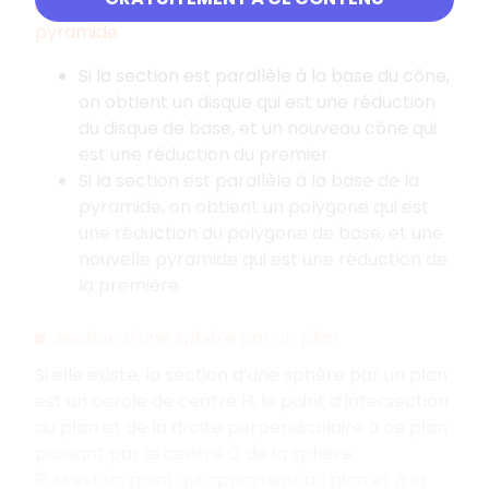
Section plane d’un cône de révolution ou d'une
pyramide
Si la section est parallèle à la base du cône,
on obtient un disque qui est une réduction
du disque de base, et un nouveau cône qui
est une réduction du premier.
Si la section est parallèle à la base de la
pyramide, on obtient un polygone qui est
une réduction du polygone de base, et une
nouvelle pyramide qui est une réduction de
la première.
Section d’une sphère par un plan
Si elle existe, la section d’une sphère par un plan
est un cercle de centre H, le point d’intersection
du plan et de la droite perpendiculaire à ce plan
passant par le centre O de la sphère.
Si M est un point qui appartient au plan et à la