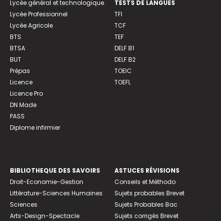
Lycée général et technologique
TESTS DE LANGUES
Lycée Professionnel
TFI
Lycée Agricole
TCF
BTS
TEF
BTSA
DELF B1
BUT
DELF B2
Prépas
TOEIC
Licence
TOEFL
Licence Pro
DN Made
PASS
Diplome infirmier
BIBLIOTHEQUE DES SAVOIRS
ASTUCES RÉVISIONS
Droit-Economie-Gestion
Conseils et Méthodo
Littérature-Sciences Humaines
Sujets probables Brevet
Sciences
Sujets Probables Bac
Arts-Design-Spectacle
Sujets corrigés Brevet