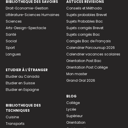
BIBLIOTHEQUE DES SAVOIRS
ASTUCES RÉVISIONS
Droit-Economie-Gestion
Conseils et Méthodo
Littérature-Sciences Humaines
Sujets probables Brevet
Sciences
Sujets Probables Bac
Arts-Design-Spectacle
Sujets corrigés Brevet
Santé
Sujets corrigés Bac
Social
Corrigés Bac de Français
Sport
Calendrier Parcoursup 2026
Langues
Calendrier vacances scolaires
Orientation Post Bac
Orientation Post Collège
ETUDIER À L’ÉTRANGER
Mon master
Etudier au Canada
Grand Oral 2026
Etudier en Suisse
Etudier en Espagne
BLOG
Collège
BIBLIOTHEQUE DES
Lycée
TECHNIQUES
Supérieur
Cuisine
Orientation
Transports