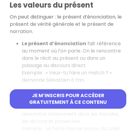
Les valeurs du présent
On peut distinguer : le présent d’énonciation, le
présent de vérité générale et le présent de
narration.
Le présent d’énonciation
fait référence
au moment où l’on parle. On le rencontre
dans le récit au présent ou dans un
passage au discours direct.
Exemple
: « Veux-tu faire un match ? »
demande Sébastien à Yan.
Le présent de vérité générale
exprime un
JE M’INSCRIS POUR ACCÉDER
fait qui, quelles que soient les
GRATUITEMENT À CE CONTENU
circonstances, est toujours vrai. On le
rencontre notamment dans les morales,
les dictons et proverbes.
Exemple
: La Terre tourne autour du Soleil.