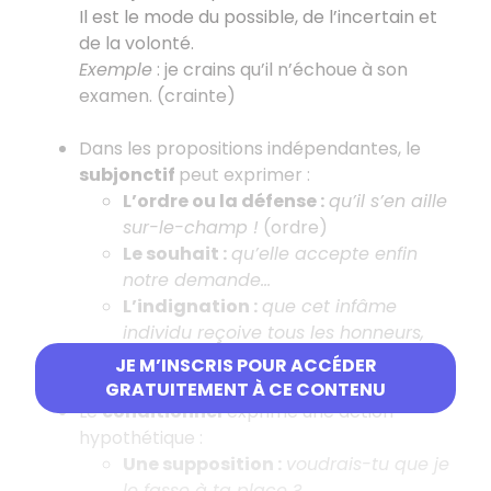
Il est le mode du possible, de l’incertain et
de la volonté.
Exemple
: je crains qu’il n’échoue à son
examen. (crainte)
Dans les propositions indépendantes, le
subjonctif
peut exprimer :
L’ordre ou la défense :
qu’il s’en aille
sur-le-champ !
(ordre)
Le souhait :
qu’elle accepte enfin
notre demande…
L’indignation :
que cet infâme
individu reçoive tous les honneurs,
c'est aberrant !
JE M’INSCRIS POUR ACCÉDER
GRATUITEMENT À CE CONTENU
Le
conditionnel
exprime une action
hypothétique :
Une supposition :
voudrais-tu que je
le fasse à ta place ?