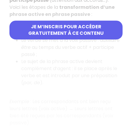
participe passé
(attention aux accords…).
Voici les étapes de la
transformation d’une
phrase active en phrase passive
:
Le COD de la phrase active devient sujet de
JE M’INSCRIS POUR ACCÉDER
la phrase passive ;
GRATUITEMENT À CE CONTENU
Le verbe se met à la voix passive : auxiliaire
être
au temps du verbe actif + participe
passé ;
Le sujet de la phrase active devient
complément d’agent : il se place après le
verbe et est introduit par une préposition
(
par, de
).
Exemple
: Les correspondants ont bien reçu
leurs lettres (voix active) → Leurs lettres ont
bien été reçues par les correspondants (voix
passive).