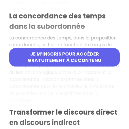
Le gérondif :
en lisant
La concordance des temps
dans la subordonnée
La concordance des temps, dans la proposition
subordonnée, se fait en fonction du temps du
verbe introducteur (verbe de la proposition
JE M’INSCRIS POUR ACCÉDER
principale).
GRATUITEMENT À CE CONTENU
Le temps employé dans la subordonnée dépend
du lien chronologique entre la principale et la
subordonnée : l’action exprimée dans la
subordonnée peut être antérieure, simultanée
ou postérieure à celle exprimée dans la
principale.
Transformer le discours direct
en discours indirect