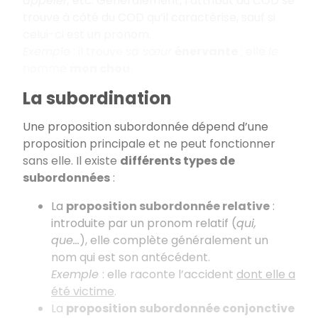
appeler,
etc. Généralement, l’attribut du COD se
trouve à côté du COD qu’il caractérise, sauf si
celui-ci est un pronom.
Exemple
: il trouve
sa sœur
énervante
; elle
le
nomme
mon chou
.
La subordination
Une proposition subordonnée dépend d’une
proposition principale et ne peut fonctionner
sans elle. Il existe
différents types de
subordonnées
:
La
proposition subordonnée relative
:
introduite par un pronom relatif (
qui,
que…
), elle complète généralement un
nom qui est son antécédent.
Exemple
: elle raconte l’accident
dont elle a
été victime
.
La
proposition subordonnée conjonctive