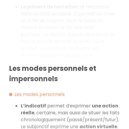
Le présent de narration
se rencontre
dans un récit au passé : il permet de créer
un effet de surprise dans le texte, de
mettre en valeur le fait exprimé.
Exemple
: Le silence régnait dans la rue et
tout le monde dormait à cette heure
tardive.
Survient
une explosion. Les
premiers passants accoururent.
Les modes personnels et
impersonnels
Les modes personnels
L’indicatif
permet d’exprimer
une action
réelle
, certaine, mais aussi de situer les faits
chronologiquement (passé/présent/futur).
Le subjonctif exprime une
action virtuelle
.