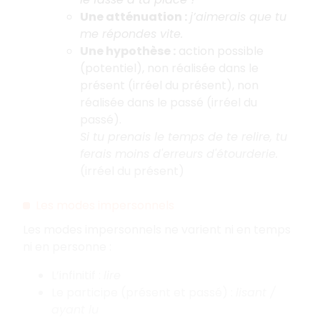
Une atténuation :
j’aimerais que tu
me répondes vite.
Une hypothèse :
action possible
(potentiel), non réalisée dans le
présent (irréel du présent), non
réalisée dans le passé (irréel du
passé).
Si tu prenais le temps de te relire, tu
ferais moins d'erreurs d'étourderie.
(irréel du présent)
Les modes impersonnels
Les modes impersonnels ne varient ni en temps
ni en personne :
L’infinitif :
lire
Le participe (présent et passé) :
lisant /
ayant lu