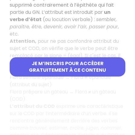
supprimé contrairement à l’épithète qui fait
partie du GN. L’attribut est introduit par
un
verbe d’état
(ou locution verbale) :
sembler,
paraître, être, devenir, avoir l’air, passer pour
,
etc.
Attention,
pour ne pas confondre attribut du
sujet et COD, on vérifie que le verbe peut être
remplacé par le signe = (égal). Si c'est le cas, il
s’agit d’un attribut.
JE M’INSCRIS POUR ACCÉDER
Exemples
:
GRATUITEMENT À CE CONTENU
Flora semble épanouie → Flora
=
épanouie
(attribut du sujet)
Flora prépare un gâteau → Flora
≠
un gâteau
(COD)
L’attribut du COD
exprime une caractéristique
sur le COD par l’intermédiaire d’un verbe. Il se
rencontre généralement derrière des verbes
comme
trouver, estimer, croire, juger, nommer,