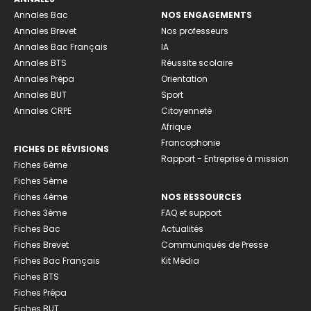
Annales Bac
NOS ENGAGEMENTS
Annales Brevet
Nos professeurs
Annales Bac Français
IA
Annales BTS
Réussite scolaire
Annales Prépa
Orientation
Annales BUT
Sport
Annales CRPE
Citoyenneté
Afrique
Francophonie
FICHES DE RÉVISIONS
Rapport - Entreprise à mission
Fiches 6ème
Fiches 5ème
Fiches 4ème
NOS RESSOURCES
Fiches 3ème
FAQ et support
Fiches Bac
Actualités
Fiches Brevet
Communiqués de Presse
Fiches Bac Français
Kit Média
Fiches BTS
Fiches Prépa
Fiches BUT