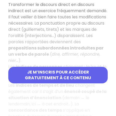
Transformer le discours direct en discours
indirect est un exercice fréquemment demandé.
Il faut veiller à bien faire toutes les modifications
nécessaires. La ponctuation propre au discours
direct (guillemets, tirets) et les marques de
l’oralité (interjections…) disparaissent. Les
paroles rapportées deviennent des
propositions subordonnées introduites par
un verbe de parole
(
dire, affirmer, répondre,
nier…
).
Les
indices de personnes
changent : la 1re et la
JE M’INSCRIS POUR ACCÉDER
2e personnes sont remplacées par la 3e
GRATUITEMENT À CE CONTENU
personne.
Les
indices de temps et de lieu
changent
également car il s’agit d’un
énoncé coupé de la
situation d’énonciation
(demain → le
lendemain, ici → à cet endroit…). La
concordance des temps
s’applique en