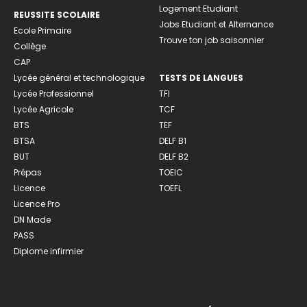
Logement Etudiant
REUSSITE SCOLAIRE
Jobs Etudiant et Alternance
Ecole Primaire
Trouve ton job saisonnier
Collège
CAP
Lycée général et technologique
TESTS DE LANGUES
Lycée Professionnel
TFI
Lycée Agricole
TCF
BTS
TEF
BTSA
DELF B1
BUT
DELF B2
Prépas
TOEIC
Licence
TOEFL
Licence Pro
DN Made
PASS
Diplome infirmier