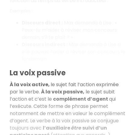
fonction du temps du verbe introducteur.
Exemples :
Discours direct :
Max demanda à Lise : «
Peux-tu m’aider à réviser mon concours
demain, s’il te plaît ? »
Discours indirect :
Max demanda à Lise si
elle pouvait l’aider à réviser son concours le
lendemain.
La voix passive
À la voix active,
le sujet fait l’action exprimée
par le verbe.
À la voix passive,
le sujet subit
l’action et c’est le
complément d’agent
qui
l’exécute. Cette forme de phrase permet
notamment de mettre en valeur le complément
d’agent. Le verbe à la voix passive se conjugue
toujours avec
l’auxiliaire
être
suivi d’un