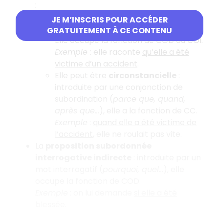
:
Elle peut être
complétive
: introduite
JE M’INSCRIS POUR ACCÉDER
par « que », elle complète un verbe.
GRATUITEMENT À CE CONTENU
Elle occupe la fonction de COD ou COI.
Exemple
: elle raconte
qu’elle a été
victime d’un accident
.
Elle peut être
circonstancielle
:
introduite par une conjonction de
subordination (
parce que, quand,
après que…
), elle a la fonction de CC.
Exemple
:
quand elle a été victime de
l’accident
, elle ne roulait pas vite.
La
proposition subordonnée
interrogative indirecte
: introduite par un
mot interrogatif (
pourquoi, quel…
), elle
occupe la fonction de COD.
Exemple
: on lui demande
si elle a été
blessée
.