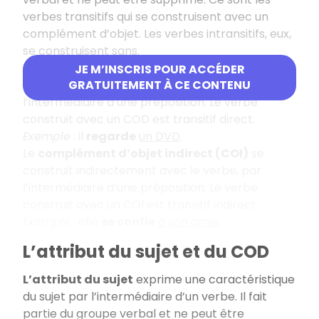
verbes transitifs qui se construisent avec un
complément d’objet. Les verbes intransitifs, eux,
se construisent sans.
Le
complément d’objet direct (COD)
est
JE M’INSCRIS POUR ACCÉDER
construit directement avec le verbe, sans
GRATUITEMENT À CE CONTENU
l’intermédiaire d’une préposition. Le verbe
construit avec un COD est transitif direct.
Exemple
: il
regarde
un DVD
.
Le
complément d’objet indirect (COI)
se
construit indirectement avec le verbe, par
l’intermédiaire d’une préposition. Le verbe
construit avec un COI est transitif indirect.
Exemple
: elle
se confie
à son amie
.
L’attribut du sujet et du COD
L’attribut du sujet
exprime une caractéristique
du sujet par l’intermédiaire d’un verbe. Il fait
partie du groupe verbal et ne peut être