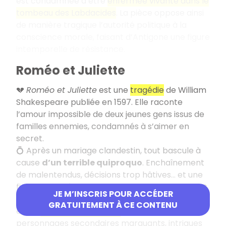
est condamnée à être
enfermée vivante dans le
tombeau des Labdacides
. La pièce oppose ainsi
de manière tragique l’autorité politique à la
conscience morale, faisant d’Antigone une figure
intemporelle de résistance.
Roméo et Juliette
💔
Roméo et Juliette
est une
tragédie
de William
Shakespeare publiée en 1597. Elle raconte
l’amour impossible de deux jeunes gens issus de
familles ennemies, condamnés à s’aimer en
secret.
💍 Après un mariage clandestin, tout bascule à
cause
d’un terrible quiproquo
. Enchaînement
de malentendus, décisions trop hâtives… et une
fin tragique où les deux amants trouvent la mort.
JE M’INSCRIS POUR ACCÉDER
🎭 Le génie de Shakespeare tient à l’équilibre
GRATUITEMENT À CE CONTENU
entre
comique et tragique
: scènes légères,
personnages secondaires marquants, intrigues