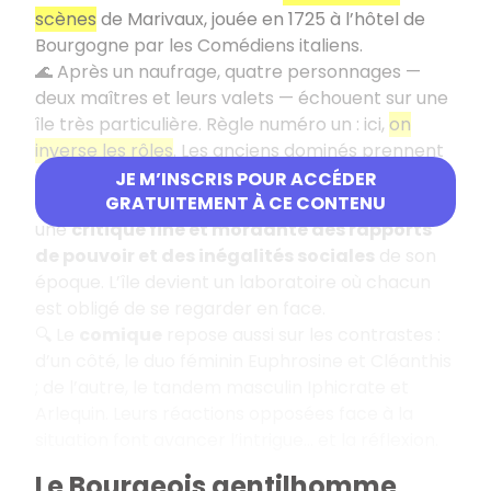
scènes
de Marivaux, jouée en 1725 à l’hôtel de
Bourgogne par les Comédiens italiens.
🌊 Après un naufrage, quatre personnages —
deux maîtres et leurs valets — échouent sur une
île très particulière. Règle numéro un : ici,
on
inverse les rôles
. Les anciens dominés prennent
le pouvoir, et les maîtres doivent obéir.
JE M’INSCRIS POUR ACCÉDER
🎭 Dans ce décor utopique, Marivaux propose
GRATUITEMENT À CE CONTENU
une
critique fine et mordante des rapports
de pouvoir et des inégalités sociales
de son
époque. L’île devient un laboratoire où chacun
est obligé de se regarder en face.
🔍 Le
comique
repose aussi sur les contrastes :
d’un côté, le duo féminin Euphrosine et Cléanthis
; de l’autre, le tandem masculin Iphicrate et
Arlequin. Leurs réactions opposées face à la
situation font avancer l’intrigue… et la réflexion.
Le Bourgeois gentilhomme