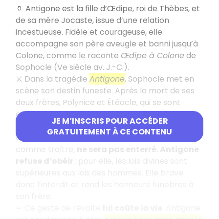
🏺 Antigone est la fille d’Œdipe, roi de Thèbes, et
de sa mère Jocaste, issue d’une relation
incestueuse. Fidèle et courageuse, elle
accompagne son père aveugle et banni jusqu’à
Colone, comme le raconte
Œdipe à Colone
de
Sophocle (Ve siècle av. J.-C.).
⚔️ Dans la tragédie
Antigone
, Sophocle met en
scène son destin funeste. Après la mort de ses
deux frères, Polynice et Étéocle, qui se sont
entretués pour le trône de Thèbes, leur oncle
JE M’INSCRIS POUR ACCÉDER
Créon prend le pouvoir.
GRATUITEMENT À CE CONTENU
📜 Créon décrète que Polynice, considéré
comme traître,
ne sera pas enterré. Antigone
refuse d’obéir
: pour elle, les lois divines sont
supérieures aux lois des hommes. Elle brave
donc l’interdit et rend les honneurs funèbres à
son frère.
⚰️ Ce geste de révolte
lui coûte la vie
. Antigone