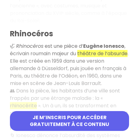
l’ancienne », avec costumes, musique et
prononciation du XVIIᵉ siècle, comme à l’époque
du Roi-Soleil.
Rhinocéros
🦏
Rhinocéros
est une pièce d’
Eugène Ionesco
,
écrivain roumain majeur du
théâtre de l’absurde
.
Elle est créée en 1959 dans une version
allemande à Düsseldorf, puis jouée en français à
Paris, au théâtre de l’Odéon, en 1960, dans une
mise en scène de Jean-Louis Barrault.
👥 Dans la pièce, les habitants d’une ville sont
frappés par une étrange maladie : la «
rhinocérite
». Un à un, ils se transforment en
rhinocéros. Cette métamorphose grotesque est
JE M’INSCRIS POUR ACCÉDER
une
métaphore puissante de la montée du
GRATUITEMENT À CE CONTENU
nazisme et du conformisme de masse
.
🌀 Ionesco dénonce l’absurdité des systèmes