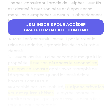
Thèbes, consultent l’oracle de Delphes : leur fils
est destiné à tuer son père et à épouser sa
mère. Pour empêcher le destin, ils abandonnent
le nouveau-né sur le mont Cithéron, les chevilles
JE M’INSCRIS POUR ACCÉDER
percées et attachées à un arbre — d’où son
GRATUITEMENT À CE CONTENU
nom, Œdipe, qui signifie « pieds enflés ».
👶 Mais l’enfant survit. Recueilli par le roi et la
reine de Corinthe, il grandit loin de sa véritable
identité.
⚔️ Devenu adulte, Œdipe accomplit malgré lui la
prophétie :
il tue son père sans le reconnaître,
puis épouse Jocaste
après avoir triomphé de
l’énigme du Sphinx. Quand la vérité éclate,
l’horreur est totale
.
👁️ Accablé par la culpabilité,
Œdipe se crève les
yeux et quitte Thèbes
. Le mythe incarne la
fatalité tragique : quoi qu’on fasse, le destin finit
toujours par s’accomplir.