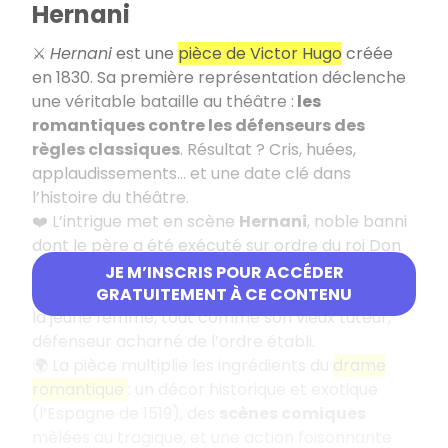
Hernani
⚔️
Hernani
est une
pièce de Victor Hugo
créée
en 1830. Sa première représentation déclenche
une véritable bataille au théâtre :
les
romantiques contre les défenseurs des
règles classiques
. Résultat ? Cris, huées,
applaudissements… et une date clé dans
l’histoire du théâtre.
❤️ L’intrigue met en scène
Hernani
, noble banni
dont le père a été exécuté sur ordre du roi Don
Carlos. Amoureux de Doña Sol, il se retrouve pris
JE M’INSCRIS POUR ACCÉDER
dans un
triangle explosif
: le roi convoite lui aussi
GRATUITEMENT À CE CONTENU
la jeune femme, tout comme son vieux tuteur,
défenseur acharné de l’ordre établi.
🌍 La pièce multiplie les ingrédients du
drame
romantique
: un décor historique et exotique
(l’Espagne de 1519), des
scènes comiques
mêlées au tragique, et une action foisonnante