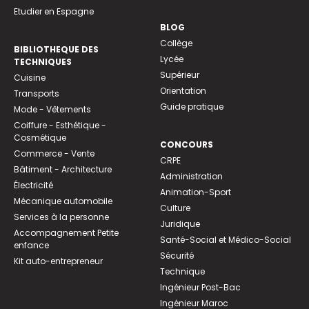
Etudier en Espagne
BLOG
Collège
BIBLIOTHEQUE DES
Lycée
TECHNIQUES
Supérieur
Cuisine
Orientation
Transports
Guide pratique
Mode - Vêtements
Coiffure - Esthétique -
Cosmétique
CONCOURS
Commerce - Vente
CRPE
Bâtiment - Architecture
Administration
Électricité
Animation-Sport
Mécanique automobile
Culture
Services à la personne
Juridique
Accompagnement Petite
Santé-Social et Médico-Social
enfance
Sécurité
Kit auto-entrepreneur
Technique
Ingénieur Post-Bac
Ingénieur Maroc