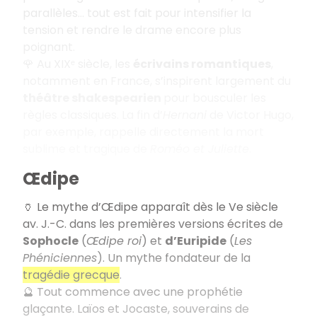
parallèles… tout est fait pour intensifier la
tension et rendre le drame encore plus
poignant.
🌹 Au XIXᵉ siècle, les
écrivains romantiques
,
notamment en France, s’inspirent largement du
théâtre shakespearien
pour bousculer les
règles classiques. La fin d’
Hernani
de Victor Hugo,
par exemple, rappelle directement la mort
sublime et tragique de
Roméo et Juliette
.
Œdipe
🏺 Le mythe d’Œdipe apparaît dès le Ve siècle
av. J.-C. dans les premières versions écrites de
Sophocle
(
Œdipe roi
) et
d’Euripide
(
Les
Phéniciennes
). Un mythe fondateur de la
tragédie grecque
.
🔮 Tout commence avec une prophétie
glaçante. Laïos et Jocaste, souverains de