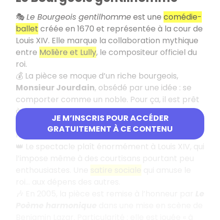
🎭
Le Bourgeois gentilhomme
est une
comédie-
ballet
créée en 1670 et représentée à la cour de
Louis XIV. Elle marque la collaboration mythique
entre
Molière et Lully
, le compositeur officiel du
roi.
💰 La pièce se moque d’un riche bourgeois,
Monsieur Jourdain
, obsédé par une idée : se
comporter comme un noble. Pour ça, il est prêt
à tout — cours de danse, de musique, de
JE M’INSCRIS POUR ACCÉDER
philosophie — quitte à devenir franchement
GRATUITEMENT À CE CONTENU
ridicule.
👑 Le spectacle plaît énormément à Louis XIV, qui
l’impose même à des courtisans pourtant peu
enthousiastes. Une
satire sociale
qui amuse le
roi… aux dépens des autres.
🎶 En 2005, la pièce est remise à l’honneur par
Le
Poème harmonique
dans une mise en scène de
Benjamin Lazar. Particularité : elle est jouée « à