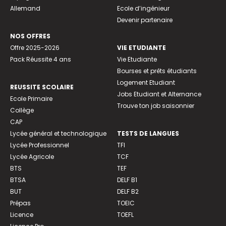
Allemand
Ecole d’ingénieur
Devenir partenaire
NOS OFFRES
Offre 2025-2026
VIE ETUDIANTE
Pack Réussite 4 ans
Vie Etudiante
Bourses et prêts étudiants
Logement Etudiant
REUSSITE SCOLAIRE
Jobs Etudiant et Alternance
Ecole Primaire
Trouve ton job saisonnier
Collège
CAP
Lycée général et technologique
TESTS DE LANGUES
Lycée Professionnel
TFI
Lycée Agricole
TCF
BTS
TEF
BTSA
DELF B1
BUT
DELF B2
Prépas
TOEIC
Licence
TOEFL