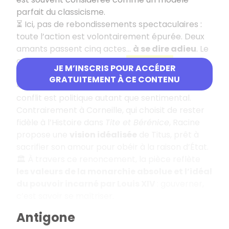
parfait du classicisme.
⏳ Ici, pas de rebondissements spectaculaires :
toute l’action est volontairement épurée. Deux
amants passent cinq actes…
à se dire adieu
. Le
cœur du drame repose sur
un dilemme
JE M’INSCRIS POUR ACCÉDER
déchirant entre l’amour et l’honneur
.
GRATUITEMENT À CE CONTENU
👑 Les personnages sont de haut rang, et le
conflit est politique autant que sentimental.
Contrairement à Corneille, qui choisit de rester
fidèle à l’Histoire dans
Tite et Bérénice
, Racine
propose une
vision idéalisée
de Titus, prêt à
sacrifier son amour pour obéir à la raison d’État.
🏛️ À travers ce renoncement, la pièce reflète
les valeurs de la monarchie absolue et l’idéal
du pouvoir incarné par Louis XIV
: gouverner,
c’est savoir se maîtriser.
Antigone