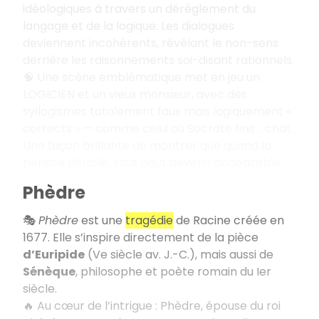
idéologiques à travers un dérèglement du
langage et de la logique. Les dialogues
deviennent incohérents, révélant le non-sens
derrière les raisonnements soi-disant rationnels.
🧠 Une scène emblématique met en jeu un
LOGICIEN et un vieux monsieur, avec des
syllogismes totalement faux mais logiquement «
corrects » — comme celui où Socrate finit… chat.
Une façon brillante de montrer que quand la
pensée déraille, tout peut devenir acceptable.
Phèdre
🎭
Phèdre
est une
tragédie
de Racine créée en
1677. Elle s’inspire directement de la pièce
d’Euripide
(Ve siècle av. J.-C.), mais aussi de
Sénèque
, philosophe et poète romain du Ier
siècle.
🔥 Au cœur de l’intrigue : Phèdre, épouse du roi