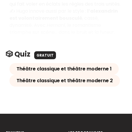
qui fait voler en éclats les règles des trois unités.
✍️ Hugo innove aussi par le style :
l’alexandrin
est volontairement bousculé
, cassé,
dynamisé. Avec
Hernani
, le romantisme
triomphe sur scène… dans le bruit et la fureur.
🎲 Quiz
GRATUIT
Théâtre classique et théâtre moderne 1
Théâtre classique et théâtre moderne 2