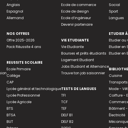
Anglais
Ecole de commerce
Social
Espagnol
Ecole de design
Sport
Allemand
Ecole d’ingénieur
Langues
Devenir partenaire
NOS OFFRES
ETUDIER À
Offre 2025-2026
VIE ETUDIANTE
Etudier a
Pack Réussite 4 ans
Vie Etudiante
Etudier en 
Bourses et prêts étudiants
Etudier en
Logement Etudiant
REUSSITE SCOLAIRE
Jobs Etudiant et Alternance
Ecole Primaire
BIBLIOTH
sion
Trouve ton job saisonnier
Collège
Cuisine
CAP
Transports
Lycée général et technologique
TESTS DE LANGUES
Mode - Vê
Lycée Professionnel
TFI
Coiffure -
Lycée Agricole
TCF
Commerce 
BTS
TEF
Bâtiment -
BTSA
DELF B1
Électricité
BUT
DELF B2
Mécanique