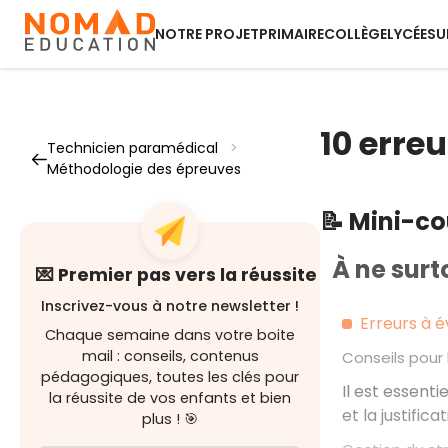
NOTRE PROJET
PRIMAIRE
COLLÈGE
LYCÉE
SU
10 erre
Technicien paramédical
>
Méthodologie des épreuves
📝 Mini-c
À ne surto
💌 Premier pas vers la réussite
Inscrivez-vous à notre newsletter !
Erreurs à é
Chaque semaine dans votre boite
mail : conseils, contenus
Conseils pour
pédagogiques, toutes les clés pour
Il est essent
la réussite de vos enfants et bien
et la justific
plus ! 🎯