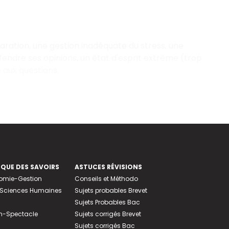
paration, une gestion inadéquate du stress, une
endre ses opinions, un état d'esprit extrême (trop
 aux questions.
EQUE DES SAVOIRS
ASTUCES RÉVISIONS
nomie-Gestion
Conseils et Méthodo
e-Sciences Humaines
Sujets probables Brevet
Sujets Probables Bac
n-Spectacle
Sujets corrigés Brevet
Sujets corrigés Bac