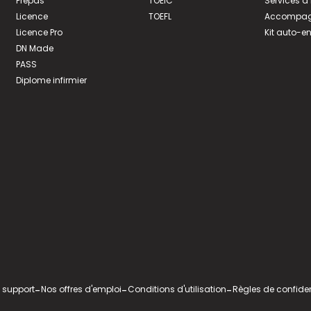
Prépas
TOEIC
Services à
Licence
TOEFL
Accompagn
Licence Pro
Kit auto-e
DN Made
PASS
Diplome infirmier
 support
-
Nos offres d'emploi
-
Conditions d'utilisation
-
Règles de confiden