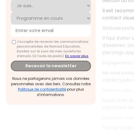
Gestion du st
Il est recomm
contact visue
Attitude profe
Il faut évite
J'accepte de recevoir les communications
d'examen. Un
personnalisées de Nomad Education,
basées sur le suivi de mes ouvertures
piercings ap
d'emails (à l’aide de pixels).
En savoir plus
Engagement d
Recevoir la newsletter
Ne vous conte
Nous ne partagerons jamais vos données
stéréotypés e
personnelles avec des tiers. Consultez notre
Politique de confidentialité
pour plus
Défense des op
d’informations.
Soyez prêt à 
important de 
Réflexion ava
Prenez le tem