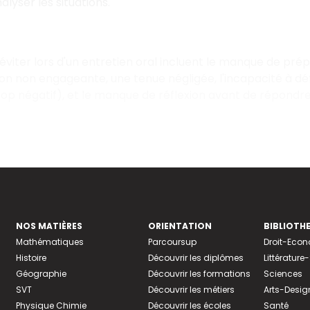
lyser les situations.
 éviter lors d'un entretien oral incluent le manque de pré
 non engageante, une tenue négligée, l'incapacité à déf
rop négatif), et le manque de réflexion avant de répondre
NOS MATIÈRES
ORIENTATION
BIBLIOTH
Mathématiques
Parcoursup
Droit-Eco
Histoire
Découvrir les diplômes
Littératur
Géographie
Découvrir les formations
Sciences
SVT
Découvrir les métiers
Arts-Desig
Physique Chimie
Découvrir les écoles
Santé