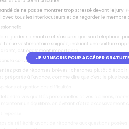
ress et de la communication
andé de ne pas se montrer trop stressé devant le jury. Pe
l avec tous les interlocuteurs et de regarder le membre du
ssionnelle
r de regarder sa montre et s'assurer que son téléphone por
e tenue vestimentaire soignée, incluant une coiffure ap
parents, est également importante.
JE M’INSCRIS POUR ACCÉDER GRATUIT
ans la conversation
ntez pas de réponses brèves ; cherchez plutôt à établir u
t préparés à l'avance, comme dire que c'est le plus bea
inions et gestion des difficultés
défendre vos qualités personnelles et vos opinions, même s
maintenir un équilibre, en évitant d'être excessivement c
nt réponse
ps de réfléchir avant de répondre aux questions posées p