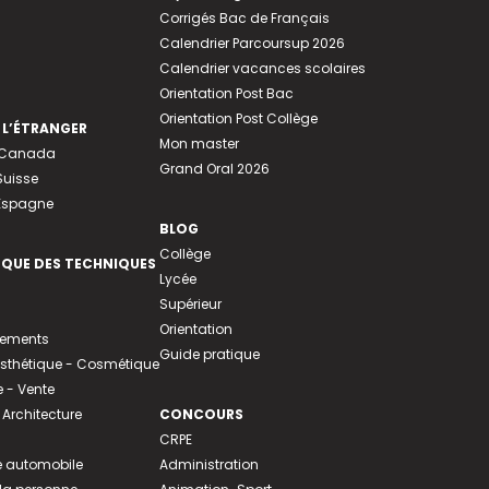
Corrigés Bac de Français
Calendrier Parcoursup 2026
Calendrier vacances scolaires
Orientation Post Bac
Orientation Post Collège
 L’ÉTRANGER
Mon master
u Canada
Grand Oral 2026
Suisse
 Espagne
BLOG
Collège
EQUE DES TECHNIQUES
Lycée
Supérieur
Orientation
tements
Guide pratique
 Esthétique - Cosmétique
- Vente
 Architecture
CONCOURS
CRPE
 automobile
Administration