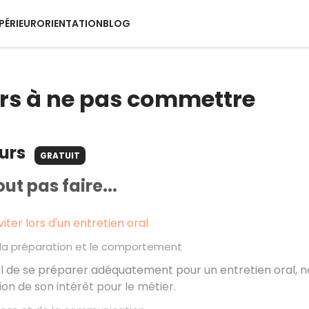
PÉRIEUR
ORIENTATION
BLOG
urs à ne pas commettre
ours
GRATUIT
ut pas faire...
viter lors d'un entretien oral
 la préparation et le comportement
iel de se préparer adéquatement pour un entretien oral,
ation de son intérêt pour le métier.