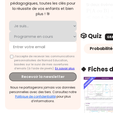
pédagogiques, toutes les clés pour
Si deux évè
la réussite de vos enfants et bien
P
(
A
o
u
B
)
=
P
(
plus ! 🎯
non A
e
≪
≫
🎲 Quiz
GR
Probabilité
J'accepte de recevoir les communications
personnalisées de Nomad Education,
basées sur le suivi de mes ouvertures
🍀 Fiches 
d'emails (à l’aide de pixels).
En savoir plus
Recevoir la newsletter
PREMIUM
Nous ne partagerons jamais vos données
personnelles avec des tiers. Consultez notre
Politique de confidentialité
pour plus
d’informations.