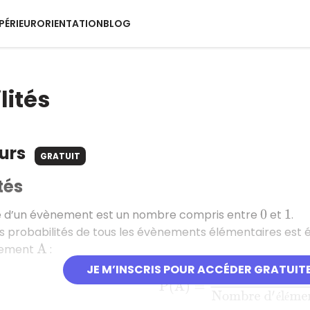
PÉRIEUR
ORIENTATION
BLOG
lités
ours
GRATUIT
tés
té d’un évènement est un nombre compris entre
et
.
0
1
 probabilités de tous les évènements élémentaires est 
nement
:
A
JE M’INSCRIS POUR ACCÉDER GRATUIT
P
(
A
)
=
N
o
m
b
r
e
d
′
é
l
é
m
e
n
t
s
é
é
é
é