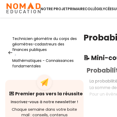
NOTRE PROJET
PRIMAIRE
COLLÈGE
LYCÉE
SU
Probabi
Technicien géomètre du corps des
géomètres-cadastreurs des
finances publiques
>
📝 Mini-c
Mathématiques - Connaissances
fondamentales
Probabili
La probabili
La somme des
💌 Premier pas vers la réussite
Pour un évè
Inscrivez-vous à notre newsletter !
Chaque semaine dans votre boite
mail : conseils, contenus