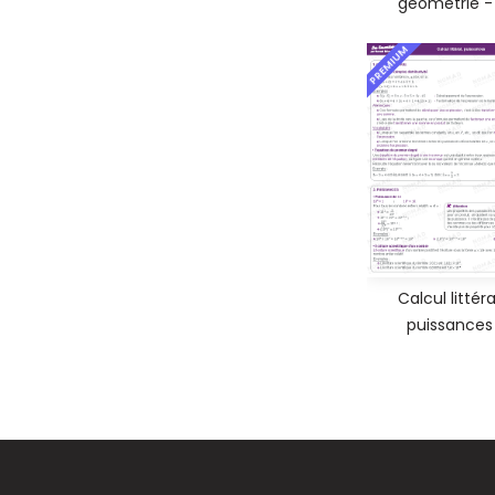
géométrie - 
PREMIUM
Calcul littéra
puissances