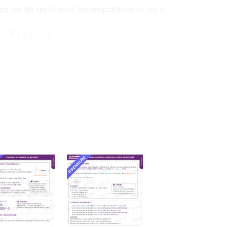
 on dit qu’ils sont incompatibles et on a
.
P
(
A
)
=
1
PREMIUM