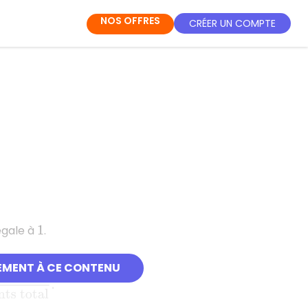
NOS OFFRES
CRÉER UN COMPTE
égale à
.
1
EMENT À CE CONTENU
d
e
A
N
o
m
b
r
e
d
′
é
l
é
m
e
n
t
s
t
o
t
a
l
.