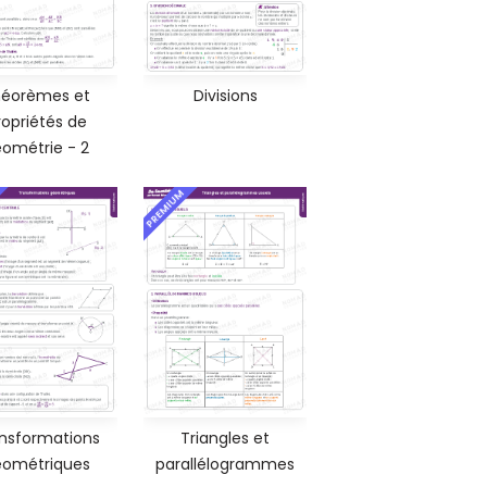
éorèmes et
Divisions
ropriétés de
ométrie - 2
PREMIUM
nsformations
Triangles et
ométriques
parallélogrammes