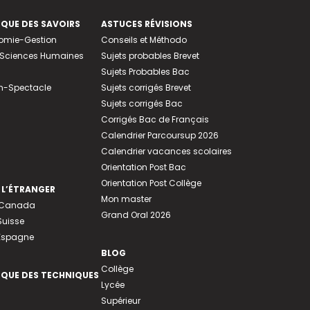
EQUE DES SAVOIRS
ASTUCES RÉVISIONS
nomie-Gestion
Conseils et Méthodo
e-Sciences Humaines
Sujets probables Brevet
Sujets Probables Bac
n-Spectacle
Sujets corrigés Brevet
Sujets corrigés Bac
Corrigés Bac de Français
Calendrier Parcoursup 2026
Calendrier vacances scolaires
Orientation Post Bac
Orientation Post Collège
 L’ÉTRANGER
Mon master
u Canada
Grand Oral 2026
Suisse
 Espagne
BLOG
Collège
EQUE DES TECHNIQUES
Lycée
Supérieur