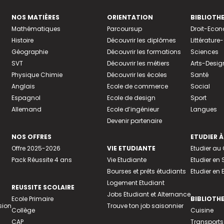
NOS MATIÈRES
ORIENTATION
BIBLIOTH
Mathématiques
Parcoursup
Droit-Eco
Histoire
Découvrir les diplômes
Littératur
Géographie
Découvrir les formations
Sciences
SVT
Découvrir les métiers
Arts-Desig
Physique Chimie
Découvrir les écoles
Santé
Anglais
Ecole de commerce
Social
Espagnol
Ecole de design
Sport
Allemand
Ecole d’ingénieur
Langues
Devenir partenaire
NOS OFFRES
ETUDIER À
Offre 2025-2026
VIE ETUDIANTE
Etudier a
Pack Réussite 4 ans
Vie Etudiante
Etudier en 
Bourses et prêts étudiants
Etudier en
Logement Etudiant
REUSSITE SCOLAIRE
Jobs Etudiant et Alternance
Ecole Primaire
BIBLIOTH
sion
Trouve ton job saisonnier
Collège
Cuisine
CAP
Transports