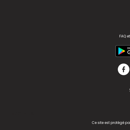
FAQ et
v2.311.4 US
Ce site est protégé p