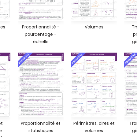
mes
Proportionnalité -
Volumes
Th
pourcentage -
p
échelle
gé
PREMIUM
PREMIUM
PREMIUM
et
Proportionnalité et
Périmètres, aires et
Tra
e
statistiques
volumes
gé