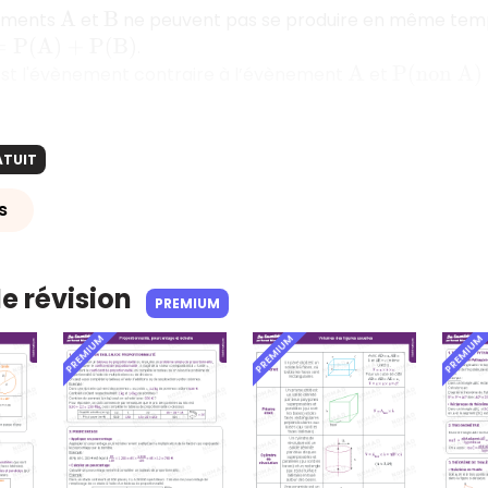
nements
et
ne peuvent pas se produire en même temps,
A
B
.
A
)
+
P
(
B
)
st l'évènement contraire à l’évènement
et
A
P
(
n
o
n
A
)
+
ATUIT
s
de révision
PREMIUM
PREMIUM
PREMIUM
PREMIUM