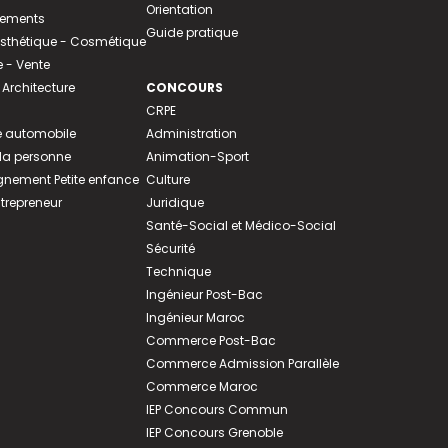
Orientation
tements
Guide pratique
 Esthétique - Cosmétique
- Vente
 Architecture
CONCOURS
CRPE
 automobile
Administration
 la personne
Animation-Sport
ement Petite enfance
Culture
ntrepreneur
Juridique
Santé-Social et Médico-Social
Sécurité
Technique
Ingénieur Post-Bac
Ingénieur Maroc
Commerce Post-Bac
Commerce Admission Parallèle
Commerce Maroc
IEP Concours Commun
IEP Concours Grenoble