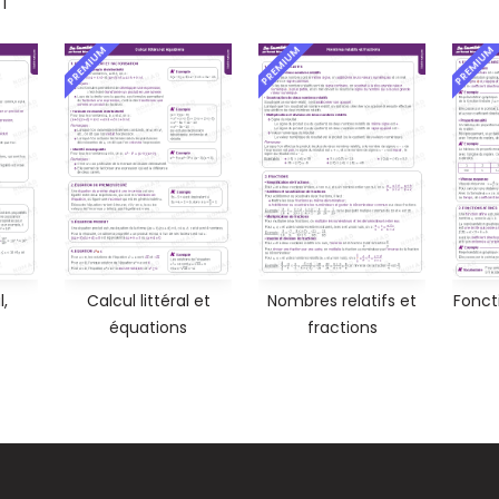
1
PREMIUM
PREMIUM
PREMIUM
l,
Calcul littéral et
Nombres relatifs et
Foncti
équations
fractions