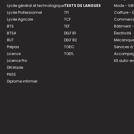
Lycée général et technologique
TESTS DE LANGUES
Mode - Vê
Lycée Professionnel
TFI
Coiffure -
Lycée Agricole
TCF
Commerce 
BTS
TEF
Bâtiment -
BTSA
DELF B1
Électricité
BUT
DELF B2
Mécanique
Prépas
TOEIC
Services à
Licence
TOEFL
Accompagn
Licence Pro
Kit auto-e
DN Made
PASS
Diplome infirmier