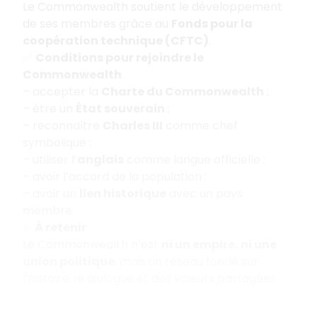
Le Commonwealth soutient le développement
de ses membres grâce au
Fonds pour la
coopération technique (CFTC)
.
✅
Conditions pour rejoindre le
Commonwealth
– accepter la
Charte du Commonwealth
;
– être un
État souverain
;
– reconnaître
Charles III
comme chef
symbolique ;
– utiliser l’
anglais
comme langue officielle ;
– avoir l’accord de la population ;
– avoir un
lien historique
avec un pays
membre.
✨
À retenir
Le Commonwealth n’est
ni un empire, ni une
union politique
, mais un réseau fondé sur
l’histoire, le dialogue et des valeurs partagées.