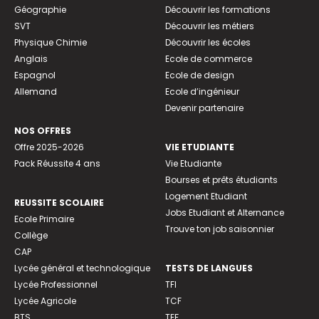
Géographie
Découvrir les formations
SVT
Découvrir les métiers
Physique Chimie
Découvrir les écoles
Anglais
Ecole de commerce
Espagnol
Ecole de design
Allemand
Ecole d’ingénieur
Devenir partenaire
NOS OFFRES
Offre 2025-2026
VIE ETUDIANTE
Pack Réussite 4 ans
Vie Etudiante
Bourses et prêts étudiants
Logement Etudiant
REUSSITE SCOLAIRE
Jobs Etudiant et Alternance
Ecole Primaire
Trouve ton job saisonnier
Collège
CAP
Lycée général et technologique
TESTS DE LANGUES
Lycée Professionnel
TFI
Lycée Agricole
TCF
BTS
TEF