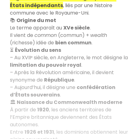
États indépendants
, liés par une histoire
commune avec le Royaume-Uni.
📚
Origine du mot
Le terme apparaît au
XVe siècle
.
Il vient de
common
(commun) +
wealth
(richesse) idée de
bien commun
.
⏳
Évolution du sens
– Au XVIIᵉ siècle, en Angleterre, le mot désigne la
limitation du pouvoir royal
.
– Après la Révolution américaine, il devient
synonyme de
République
.
– Aujourd’hui, il désigne une
confédération
d’États souverains
.
🏛️
Naissance du Commonwealth moderne
À partir de
1920
, les anciens territoires de
l’Empire britannique deviennent des États
autonomes.
Entre
1926 et 1931
, les dominions obtiennent leur