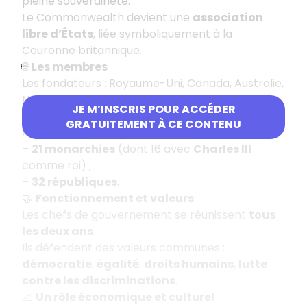
pleine souveraineté.
Le Commonwealth devient une
association
libre d’États
, liée symboliquement à la
Couronne britannique.
🌐
Les membres
Les fondateurs : Royaume-Uni, Canada, Australie,
Nouvelle-Zélande, Afrique du Sud, Irlande, Terre-
JE M’INSCRIS POUR ACCÉDER
Neuve.
GRATUITEMENT À CE CONTENU
Aujourd’hui :
53 États membres
.
–
21 monarchies
(dont 16 avec
Charles III
comme roi) ;
–
32 républiques
.
🤝
Fonctionnement et valeurs
Les chefs de gouvernement se réunissent
tous
les deux ans
.
Ils défendent des valeurs communes :
démocratie
,
égalité
,
droits humains
,
lutte
contre les discriminations
.
📈
Un rôle économique et culturel