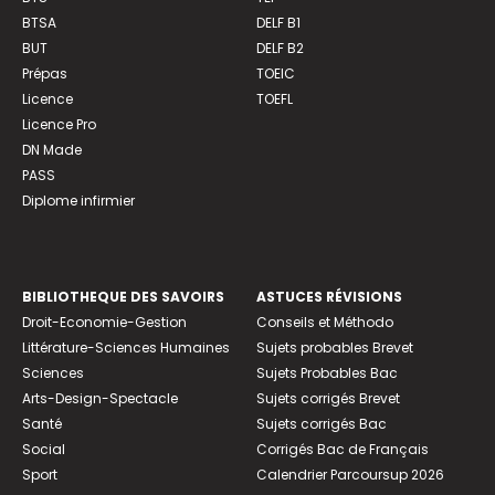
BTSA
DELF B1
BUT
DELF B2
Prépas
TOEIC
Licence
TOEFL
Licence Pro
DN Made
PASS
Diplome infirmier
BIBLIOTHEQUE DES SAVOIRS
ASTUCES RÉVISIONS
Droit-Economie-Gestion
Conseils et Méthodo
Littérature-Sciences Humaines
Sujets probables Brevet
Sciences
Sujets Probables Bac
Arts-Design-Spectacle
Sujets corrigés Brevet
Santé
Sujets corrigés Bac
Social
Corrigés Bac de Français
Sport
Calendrier Parcoursup 2026