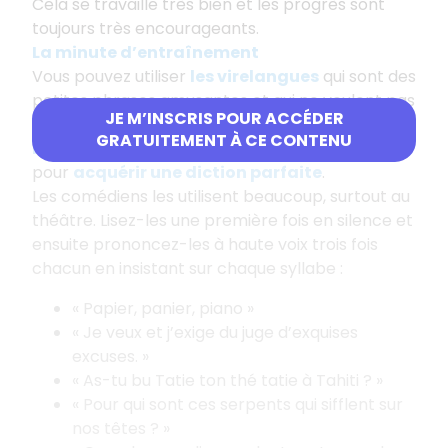
Cela se travaille très bien et les progrès sont
toujours très encourageants.
La minute d’entraînement
Vous pouvez utiliser
l
es virelangues
qui sont des
petites phrases amusantes et qui ne veulent pas
JE M’INSCRIS POUR ACCÉDER
dire grand-chose. Elles font travailler
GRATUITEMENT À CE CONTENU
l’articulation et les muscles de la bouche
pour
acquérir une diction parfaite
.
Les comédiens les utilisent beaucoup, surtout au
théâtre. Lisez-les une première fois en silence et
ensuite prononcez-les à haute voix trois fois
chacun en insistant sur chaque syllabe :
« Papier, panier, piano »
« Je veux et j’exige du juge d’exquises
excuses. »
« As-tu bu Tatie ton thé tatie à Tahiti ? »
« Pour qui sont ces serpents qui sifflent sur
nos têtes ? »