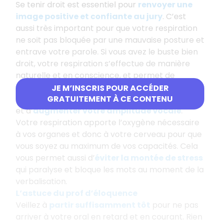
Se tenir droit est essentiel pour
renvoyer une
image positive et confiante au jury
. C’est
aussi très important pour que votre respiration
ne soit pas bloquée par une mauvaise posture et
entrave votre parole. Si vous avez le buste bien
droit, votre respiration s’effectue de manière
naturelle et en conscience, et permet de
décoller vos cordes vocales
. Cela permet de
JE M’INSCRIS POUR ACCÉDER
bien faire résonner les sons
quand vous parlez
GRATUITEMENT À CE CONTENU
et d’
augmenter votre amplitude vocale
.
Votre respiration apporte l’oxygène nécessaire
à vos organes et donc à votre cerveau pour que
vous soyez au maximum de vos capacités. Cela
vous permet aussi d’
éviter la montée de stress
qui paralyse et bloque les mots au moment de la
verbalisation.
L’astuce du prof d’éloquence
Veillez à
partir suffisamment tôt
pour ne pas
arriver à votre oral en retard et en courant. Rien