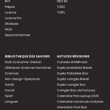
BUT
DELF B2
Prépas
TOEIC
Licence
TOEFL
Licence Pro
DN Made
PASS
Diplome infirmier
BIBLIOTHEQUE DES SAVOIRS
ASTUCES RÉVISIONS
Droit-Economie-Gestion
Conseils et Méthodo
Littérature-Sciences Humaines
Sujets probables Brevet
Sciences
Sujets Probables Bac
Arts-Design-Spectacle
Sujets corrigés Brevet
Santé
Sujets corrigés Bac
Social
Corrigés Bac de Français
Sport
Calendrier Parcoursup 2026
Langues
Calendrier vacances scolaires
Orientation Post Bac