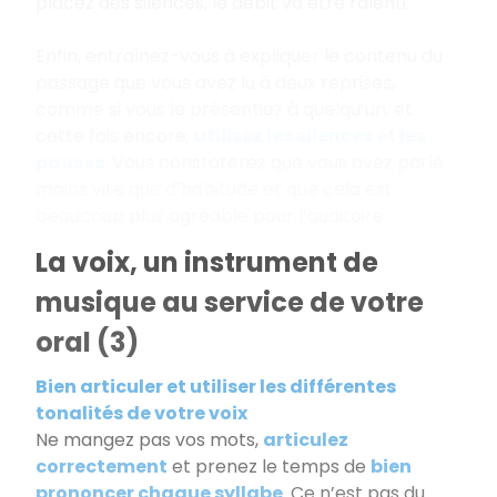
placez des silences, le débit va être ralenti.
Enfin, entraînez-vous à expliquer le contenu du
passage que vous avez lu à deux reprises,
comme si vous le présentiez à quelqu’un, et
cette fois encore,
utilisez les silences et les
pauses
. Vous constaterez que vous avez parlé
moins vite que d’habitude et que cela est
beaucoup plus agréable pour l’auditoire.
La voix, un instrument de
musique au service de votre
oral (3)
Bien articuler et utiliser les différentes
tonalités de votre voix
Ne mangez pas vos mots,
articulez
correctement
et prenez le temps de
bien
prononcer chaque syllabe
. Ce n’est pas du