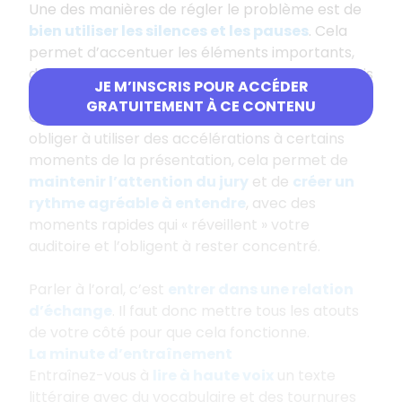
Une des manières de régler le problème est de
bien utiliser les silences et les pauses
. Cela
permet d’accentuer les éléments importants,
de mettre en avant ce qui doit être bien compris
JE M’INSCRIS POUR ACCÉDER
et de ralentir le débit quand on va trop vite.
GRATUITEMENT À CE CONTENU
Quand vous allez trop lentement, il faut vous
obliger à utiliser des accélérations à certains
moments de la présentation, cela permet de
maintenir l’attention du jury
et de
créer un
rythme agréable à entendre
, avec des
moments rapides qui « réveillent » votre
auditoire et l’obligent à rester concentré.
Parler à l’oral, c’est
entrer dans une relation
d’échange
. Il faut donc mettre tous les atouts
de votre côté pour que cela fonctionne.
La minute d’entraînement
Entraînez-vous à
lire à haute voix
un texte
littéraire avec du vocabulaire et des tournures