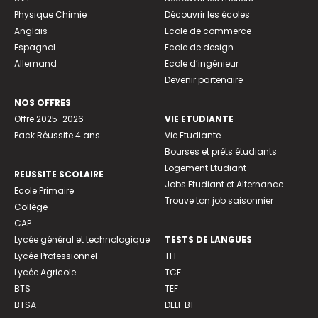
Physique Chimie
Découvrir les écoles
Anglais
Ecole de commerce
Espagnol
Ecole de design
Allemand
Ecole d’ingénieur
Devenir partenaire
NOS OFFRES
Offre 2025-2026
VIE ETUDIANTE
Pack Réussite 4 ans
Vie Etudiante
Bourses et prêts étudiants
Logement Etudiant
REUSSITE SCOLAIRE
Jobs Etudiant et Alternance
Ecole Primaire
Trouve ton job saisonnier
Collège
CAP
Lycée général et technologique
TESTS DE LANGUES
Lycée Professionnel
TFI
Lycée Agricole
TCF
BTS
TEF
BTSA
DELF B1