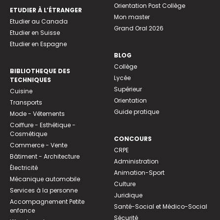
Orientation Post Collège
ETUDIER À L’ÉTRANGER
Mon master
Etudier au Canada
Grand Oral 2026
Etudier en Suisse
Etudier en Espagne
BLOG
Collège
BIBLIOTHEQUE DES
Lycée
TECHNIQUES
Supérieur
Cuisine
Orientation
Transports
Guide pratique
Mode - Vêtements
Coiffure - Esthétique -
Cosmétique
CONCOURS
Commerce - Vente
CRPE
Bâtiment - Architecture
Administration
Électricité
Animation-Sport
Mécanique automobile
Culture
Services à la personne
Juridique
Accompagnement Petite
Santé-Social et Médico-Social
enfance
Sécurité