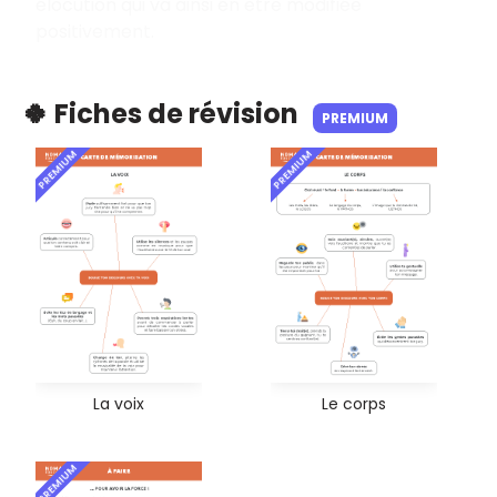
élocution qui va ainsi en être modifiée
positivement.
🍀 Fiches de révision
PREMIUM
PREMIUM
PREMIUM
La voix
Le corps
PREMIUM