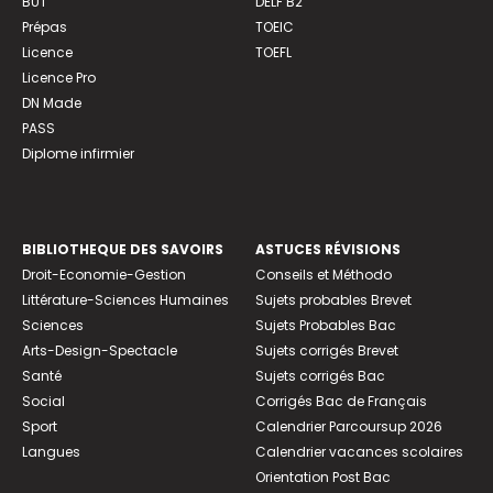
BUT
DELF B2
Prépas
TOEIC
Licence
TOEFL
Licence Pro
DN Made
PASS
Diplome infirmier
BIBLIOTHEQUE DES SAVOIRS
ASTUCES RÉVISIONS
Droit-Economie-Gestion
Conseils et Méthodo
Littérature-Sciences Humaines
Sujets probables Brevet
Sciences
Sujets Probables Bac
Arts-Design-Spectacle
Sujets corrigés Brevet
Santé
Sujets corrigés Bac
Social
Corrigés Bac de Français
Sport
Calendrier Parcoursup 2026
Langues
Calendrier vacances scolaires
Orientation Post Bac