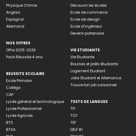
Physique Chimie
Découvrir les écoles
Anglais
Ecole de commerce
Espagnol
Ecole de design
Allemand
Ecole d’ingénieur
Devenir partenaire
NOS OFFRES
Offre 2025-2026
VIE ETUDIANTE
Pack Réussite 4 ans
Vie Etudiante
Bourses et prêts étudiants
Logement Etudiant
REUSSITE SCOLAIRE
Jobs Etudiant et Alternance
Ecole Primaire
Trouve ton job saisonnier
Collège
CAP
Lycée général et technologique
TESTS DE LANGUES
Lycée Professionnel
TFI
Lycée Agricole
TCF
BTS
TEF
BTSA
DELF B1