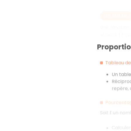
EN RÉSUMÉ
Une fonction 
le point
(
1
;
a
)
Proporti
Tableau de 
Un table
Réciproq
repère, 
Pourcentage
Soit
un nombr
t
Calcule