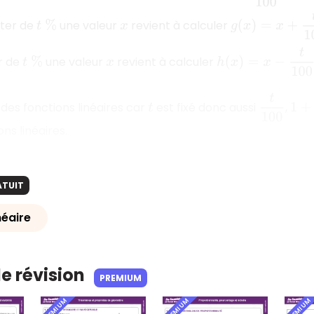
g
(
x
)
=
x
+
t
100
x
=
ter de
une valeur
revient à calculer
t
%
x
h
(
x
)
=
x
−
t
100
x
=
(
1
−
r de
une valeur
revient à calculer
t
%
x
t
100
1
+
t
1
des fonctions linéaires car
est fixé donc aussi
,
t
ns linéaires.
ATUIT
néaire
de révision
PREMIUM
PREMIUM
PREMIUM
PREMIUM