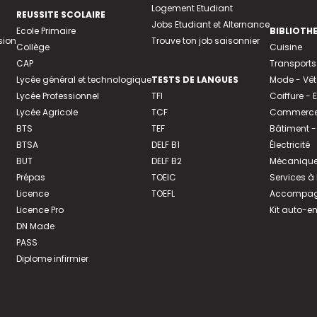
Logement Etudiant
REUSSITE SCOLAIRE
Jobs Etudiant et Alternance
Ecole Primaire
BIBLIOTH
sion
Trouve ton job saisonnier
Collège
Cuisine
CAP
Transports
Lycée général et technologique
TESTS DE LANGUES
Mode - Vê
Lycée Professionnel
TFI
Coiffure -
Lycée Agricole
TCF
Commerce 
BTS
TEF
Bâtiment -
BTSA
DELF B1
Électricité
BUT
DELF B2
Mécanique
Prépas
TOEIC
Services à
Licence
TOEFL
Accompagn
Licence Pro
Kit auto-e
DN Made
PASS
Diplome infirmier