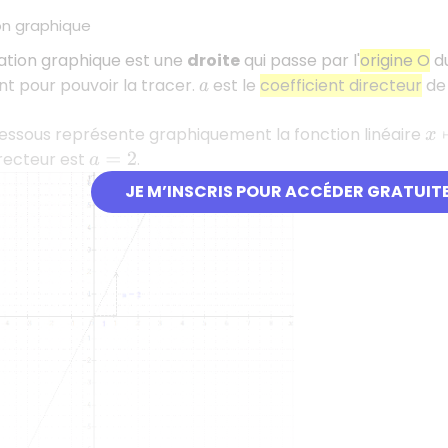
on graphique
ation graphique est une
droite
qui passe par l'
origine O
du
t pour pouvoir la tracer.
est le
coefficient directeur
de 
a
dessous représente graphiquement la fonction linéaire
x
↦
irecteur est
.
a
=
2
JE M’INSCRIS POUR ACCÉDER GRATUIT