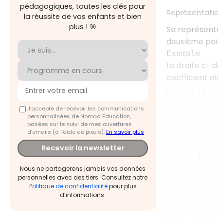
pédagogiques, toutes les clés pour
Représentati
la réussite de vos enfants et bien
plus ! 🎯
Sa représent
deuxième poin
Exemple
La droite ci-
coefficient d
J'accepte de recevoir les communications
personnalisées de Nomad Education,
basées sur le suivi de mes ouvertures
d'emails (à l’aide de pixels).
En savoir plus
Recevoir la newsletter
Nous ne partagerons jamais vos données
personnelles avec des tiers. Consultez notre
Politique de confidentialité
pour plus
d’informations.