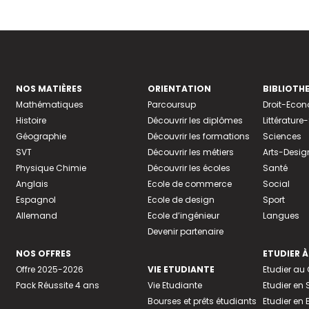
NOS MATIÈRES
ORIENTATION
BIBLIOTH
Mathématiques
Parcoursup
Droit-Eco
Histoire
Découvrir les diplômes
Littératur
Géographie
Découvrir les formations
Sciences
SVT
Découvrir les métiers
Arts-Desig
Physique Chimie
Découvrir les écoles
Santé
Anglais
Ecole de commerce
Social
Espagnol
Ecole de design
Sport
Allemand
Ecole d’ingénieur
Langues
Devenir partenaire
NOS OFFRES
ETUDIER À
Offre 2025-2026
VIE ETUDIANTE
Etudier a
Pack Réussite 4 ans
Vie Etudiante
Etudier en 
Bourses et prêts étudiants
Etudier en