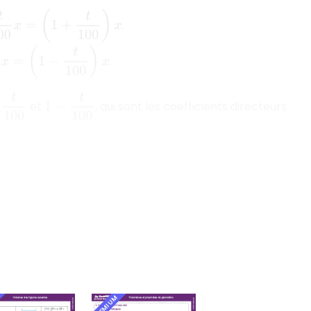
(
1
+
t
100
)
x
.
t
100
)
x
.
00
1
−
t
100
et
, qui sont les coefficients directeurs
PREMIUM