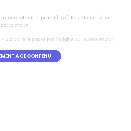
 repère et par le point
. Il suffit donc d'un
(
1
;
a
)
cette droite.
car elle passe par l'origine du repère et son
2
x
EMENT À CE CONTENU