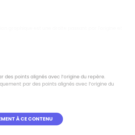
on graphique est une droite passant par l'origine et
des points alignés avec l’origine du repère.
uement par des points alignés avec l’origine du
EMENT À CE CONTENU