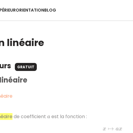
PÉRIEUR
ORIENTATION
BLOG
n linéaire
ours
GRATUIT
linéaire
néaire
néaire
de coefficient
est la fonction :
a
x
↦
a
x