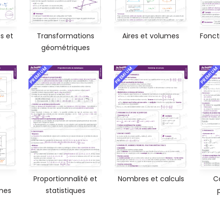
s et
Transformations
Aires et volumes
Foncti
géométriques
PREMIUM
PREMIUM
PREMIUM
Proportionnalité et
Nombres et calculs
Ca
mes
statistiques