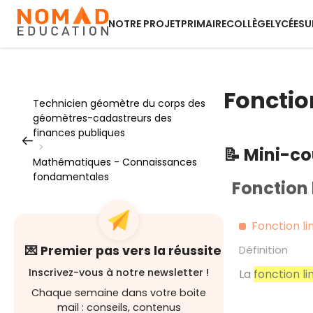
NOTRE PROJET
PRIMAIRE
COLLÈGE
LYCÉE
SU
Fonctio
Technicien géomètre du corps des
géomètres-cadastreurs des
finances publiques
>
📝 Mini-c
Mathématiques - Connaissances
fondamentales
Fonction 
Fonction li
💌 Premier pas vers la réussite
Définition
Inscrivez-vous à notre newsletter !
La
fonction li
Chaque semaine dans votre boite
mail : conseils, contenus