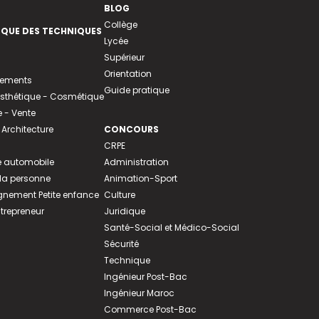
BLOG
Collège
EQUE DES TECHNIQUES
Lycée
Supérieur
Orientation
tements
Guide pratique
 Esthétique - Cosmétique
- Vente
 Architecture
CONCOURS
CRPE
 automobile
Administration
 la personne
Animation-Sport
ement Petite enfance
Culture
ntrepreneur
Juridique
Santé-Social et Médico-Social
Sécurité
Technique
Ingénieur Post-Bac
Ingénieur Maroc
Commerce Post-Bac