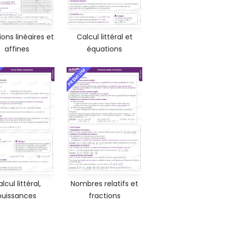
ons linéaires et
Calcul littéral et
affines
équations
PREMIUM
lcul littéral,
Nombres relatifs et
puissances
fractions