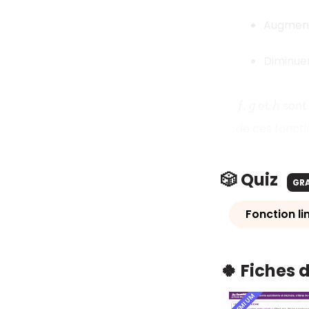
Augmen
Diminue
,
et
sont 
f
g
h
de ces fonctio
🎲 Quiz
GR
Fonction li
🍀 Fiches 
PREMIUM