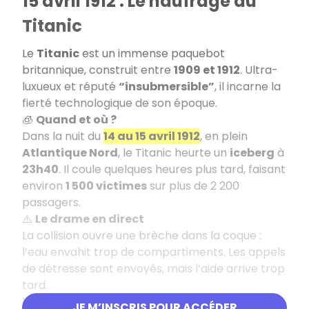
15 avril 1912 : Le naufrage du
Titanic
Le
Titanic
est un immense paquebot
britannique, construit entre
1909 et 1912
. Ultra-
luxueux et réputé
“insubmersible”
, il incarne la
fierté technologique de son époque.
🧊
Quand et où ?
Dans la nuit du
14 au 15 avril 1912
, en plein
Atlantique Nord
, le Titanic heurte un
iceberg
à
23h40
. Il coule quelques heures plus tard, faisant
environ
1 500 victimes
sur plus de 2 200
passagers.
⚠️
Le drame en direct
La collision ouvre une brèche dans la coque :
l’eau envahit trop de compartiments. Les appels
de détresse sont envoyés, mais l’aide arrive trop
tard.
L’évacuation commence, avec la priorité aux
JE M’INSCRIS POUR ACCÉDER