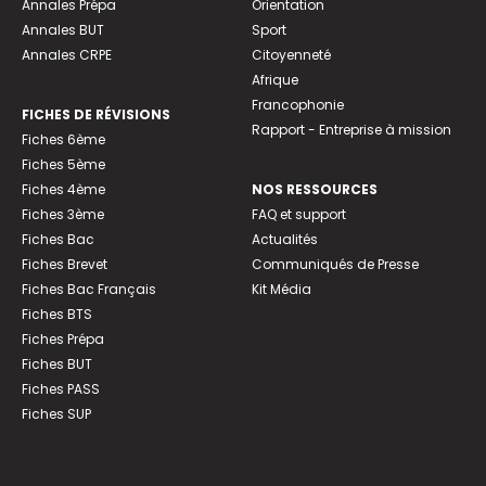
Annales Prépa
Orientation
Annales BUT
Sport
Annales CRPE
Citoyenneté
Afrique
Francophonie
FICHES DE RÉVISIONS
Rapport - Entreprise à mission
Fiches 6ème
Fiches 5ème
Fiches 4ème
NOS RESSOURCES
Fiches 3ème
FAQ et support
Fiches Bac
Actualités
Fiches Brevet
Communiqués de Presse
Fiches Bac Français
Kit Média
Fiches BTS
Fiches Prépa
Fiches BUT
Fiches PASS
Fiches SUP