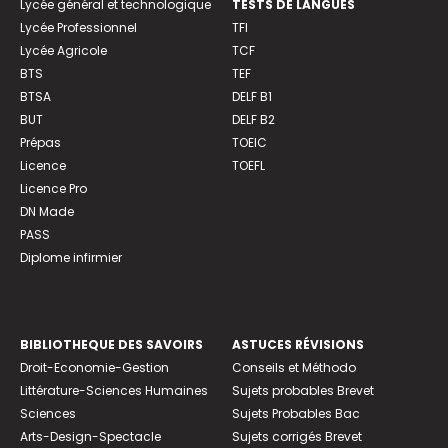
Lycée général et technologique
TESTS DE LANGUES
Lycée Professionnel
TFI
Lycée Agricole
TCF
BTS
TEF
BTSA
DELF B1
BUT
DELF B2
Prépas
TOEIC
Licence
TOEFL
Licence Pro
DN Made
PASS
Diplome infirmier
BIBLIOTHEQUE DES SAVOIRS
ASTUCES RÉVISIONS
Droit-Economie-Gestion
Conseils et Méthodo
Littérature-Sciences Humaines
Sujets probables Brevet
Sciences
Sujets Probables Bac
Arts-Design-Spectacle
Sujets corrigés Brevet