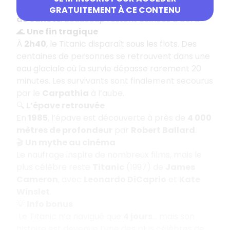
femmes et aux enfants
, mais il n’y a
pas assez
GRATUITEMENT À CE CONTENU
de canots
. Beaucoup restent coincés à bord.
🌊
Une fin tragique
À
2h40
, le Titanic disparaît sous les flots. Des
centaines de personnes se retrouvent dans une
eau glaciale où la survie dépasse rarement 20
minutes. Les survivants sont finalement secourus
par le
Carpathia
à l’aube.
🔍
L’épave retrouvée
En
1985
, l’épave est découverte à près de
4 000
mètres de profondeur
par
Robert Ballard
.
🎬
Un mythe au cinéma
Le naufrage inspire de nombreux films, mais le
plus célèbre reste
Titanic
(1997) de
James
Cameron
, avec
Leonardo DiCaprio
et
Kate
Winslet
.
💡
Info bonus
Le Titanic n’a navigué que
4 jours
… mais son
histoire est devenue l’une des plus célèbres de