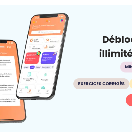
Déblo
illimit
MI
EXERCICES CORRIGÉS