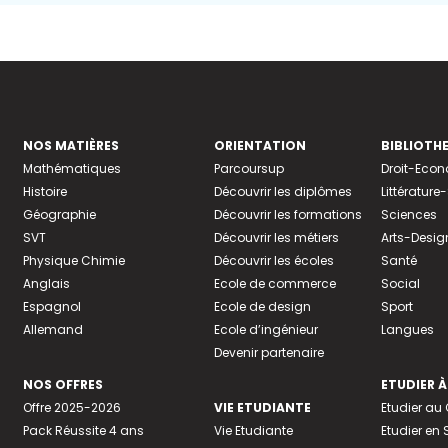
NOS MATIÈRES
ORIENTATION
BIBLIOTH
Mathématiques
Parcoursup
Droit-Eco
Histoire
Découvrir les diplômes
Littératur
Géographie
Découvrir les formations
Sciences
SVT
Découvrir les métiers
Arts-Desig
Physique Chimie
Découvrir les écoles
Santé
Anglais
Ecole de commerce
Social
Espagnol
Ecole de design
Sport
Allemand
Ecole d’ingénieur
Langues
Devenir partenaire
NOS OFFRES
ETUDIER À
Offre 2025-2026
VIE ETUDIANTE
Etudier a
Pack Réussite 4 ans
Vie Etudiante
Etudier en 