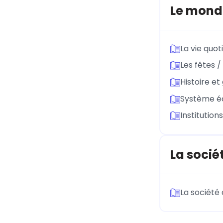
Le mond
La vie quot
Les fêtes /
Histoire e
Système éd
Institution
La socié
La société