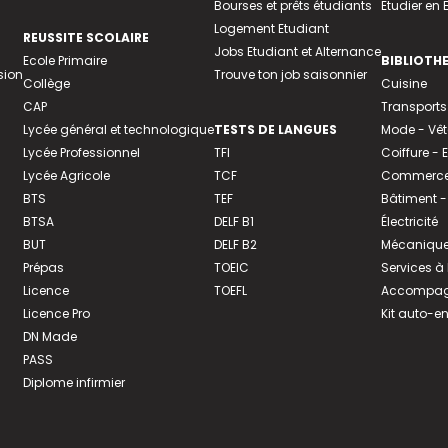
Bourses et prêts étudiants
Etudier en
Logement Etudiant
REUSSITE SCOLAIRE
Jobs Etudiant et Alternance
Ecole Primaire
BIBLIOTH
sion
Trouve ton job saisonnier
Collège
Cuisine
CAP
Transports
Lycée général et technologique
TESTS DE LANGUES
Mode - Vê
Lycée Professionnel
TFI
Coiffure -
Lycée Agricole
TCF
Commerce 
BTS
TEF
Bâtiment -
BTSA
DELF B1
Électricité
BUT
DELF B2
Mécanique
Prépas
TOEIC
Services à
Licence
TOEFL
Accompagn
Licence Pro
Kit auto-e
DN Made
PASS
Diplome infirmier