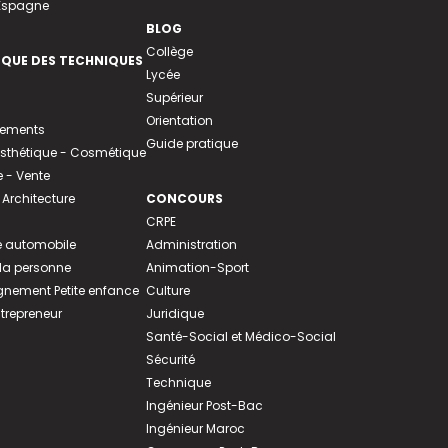
 Espagne
BLOG
Collège
EQUE DES TECHNIQUES
Lycée
Supérieur
Orientation
tements
Guide pratique
 Esthétique - Cosmétique
- Vente
 Architecture
CONCOURS
CRPE
 automobile
Administration
 la personne
Animation-Sport
ement Petite enfance
Culture
ntrepreneur
Juridique
Santé-Social et Médico-Social
Sécurité
Technique
Ingénieur Post-Bac
Ingénieur Maroc