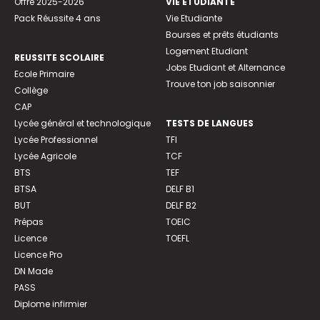
Offre 2025-2026
VIE ETUDIANTE
Pack Réussite 4 ans
Vie Etudiante
Bourses et prêts étudiants
Logement Etudiant
REUSSITE SCOLAIRE
Jobs Etudiant et Alternance
Ecole Primaire
Trouve ton job saisonnier
Collège
CAP
Lycée général et technologique
TESTS DE LANGUES
Lycée Professionnel
TFI
Lycée Agricole
TCF
BTS
TEF
BTSA
DELF B1
BUT
DELF B2
Prépas
TOEIC
Licence
TOEFL
Licence Pro
DN Made
PASS
Diplome infirmier