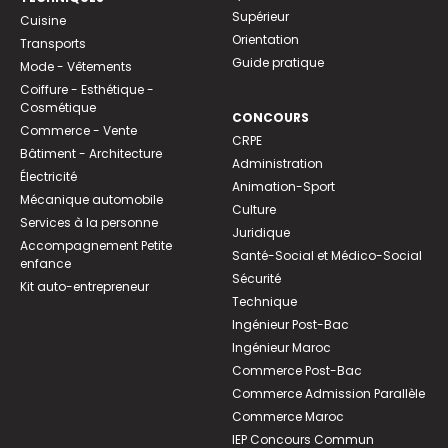
Supérieur
Cuisine
Orientation
Transports
Guide pratique
Mode - Vêtements
Coiffure - Esthétique -
Cosmétique
CONCOURS
Commerce - Vente
CRPE
Bâtiment - Architecture
Administration
Électricité
Animation-Sport
Mécanique automobile
Culture
Services à la personne
Juridique
Accompagnement Petite
Santé-Social et Médico-Social
enfance
Sécurité
Kit auto-entrepreneur
Technique
Ingénieur Post-Bac
Ingénieur Maroc
Commerce Post-Bac
Commerce Admission Parallèle
Commerce Maroc
IEP Concours Commun