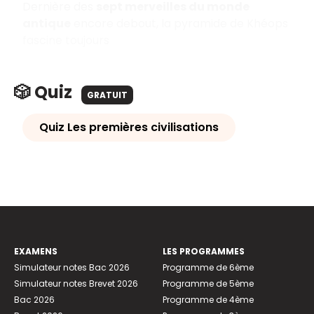
Dernière des
sept merveilles du monde
antique
encore debout, la pyramide de Khéops
fascine toujours
🎲 Quiz
GRATUIT
Quiz Les premières civilisations
EXAMENS
LES PROGRAMMES
Simulateur notes Bac 2026
Programme de 6ème
Simulateur notes Brevet 2026
Programme de 5ème
Bac 2026
Programme de 4ème