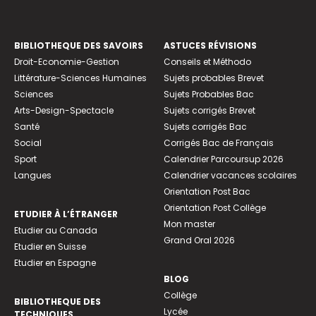
BIBLIOTHEQUE DES SAVOIRS
ASTUCES RÉVISIONS
Droit-Economie-Gestion
Conseils et Méthodo
Littérature-Sciences Humaines
Sujets probables Brevet
Sciences
Sujets Probables Bac
Arts-Design-Spectacle
Sujets corrigés Brevet
Santé
Sujets corrigés Bac
Social
Corrigés Bac de Français
Sport
Calendrier Parcoursup 2026
Langues
Calendrier vacances scolaires
Orientation Post Bac
Orientation Post Collège
ETUDIER À L’ÉTRANGER
Mon master
Etudier au Canada
Grand Oral 2026
Etudier en Suisse
Etudier en Espagne
BLOG
Collège
BIBLIOTHEQUE DES
Lycée
TECHNIQUES