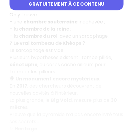
Connue dès l’Antiquité, elle est explorée dès le
GRATUITEMENT À CE CONTENU
IXᵉ siècle
.
On y trouve :
– une
chambre souterraine
inachevée ;
– la
chambre de la reine
;
– la
chambre du roi
, avec un sarcophage.
❓
Le vrai tombeau de Khéops ?
Le sarcophage est vide.
Plusieurs hypothèses existent : tombe pillée,
cénotaphe
, ou corps caché ailleurs pour
tromper les pilleurs.
🕵️
Un monument encore mystérieux
En
2017
, des chercheurs découvrent de
nouvelles cavités à l’intérieur.
La plus grande, le
Big Void
, mesure plus de
30
mètres
.
Preuve que la pyramide n’a pas encore livré tous
ses secrets…
✨
Héritage