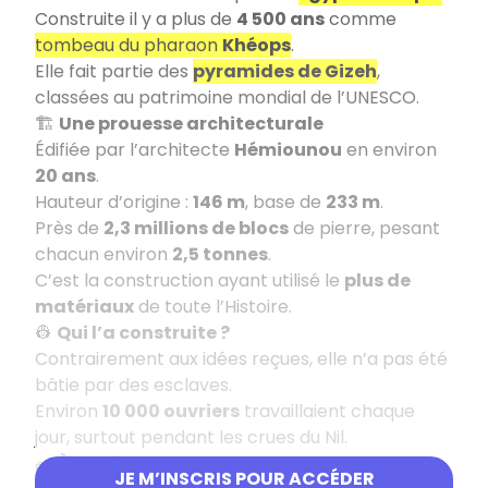
Construite il y a plus de
4 500 ans
comme
tombeau du pharaon
Khéops
.
Elle fait partie des
pyramides de Gizeh
,
classées au patrimoine mondial de l’UNESCO.
🏗️
Une prouesse architecturale
Édifiée par l’architecte
Hémiounou
en environ
20 ans
.
Hauteur d’origine :
146 m
, base de
233 m
.
Près de
2,3 millions de blocs
de pierre, pesant
chacun environ
2,5 tonnes
.
C’est la construction ayant utilisé le
plus de
matériaux
de toute l’Histoire.
👷
Qui l’a construite ?
Contrairement aux idées reçues, elle n’a pas été
bâtie par des esclaves.
Environ
10 000 ouvriers
travaillaient chaque
jour, surtout pendant les crues du Nil.
🧱
À l’intérieur de la pyramide
JE M’INSCRIS POUR ACCÉDER