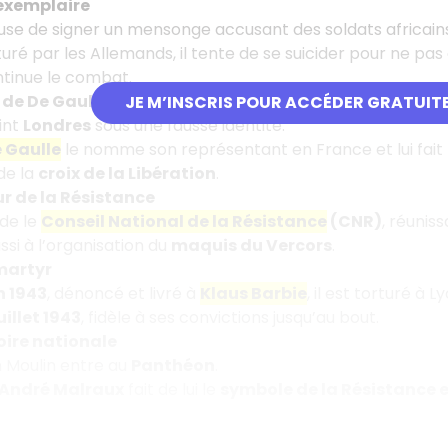
 exemplaire
refuse de signer un mensonge accusant des soldats africain
turé par les Allemands, il tente de se suicider pour ne pas
ontinue le combat.
 de De Gaulle
JE M’INSCRIS POUR ACCÉDER GRATUIT
oint
Londres
sous une fausse identité.
 Gaulle
le nomme son représentant en France et lui fait
de la
croix de la Libération
.
r de la Résistance
onde le
Conseil National de la Résistance
(CNR)
, réunis
ussi à l’organisation du
maquis du Vercors
.
martyr
n 1943
, dénoncé et livré à
Klaus Barbie
, il est torturé à 
uillet 1943
, fidèle à ses convictions jusqu’au bout.
ire nationale
n Moulin entre au
Panthéon
.
André Malraux
fait de lui le
symbole de la Résistance e