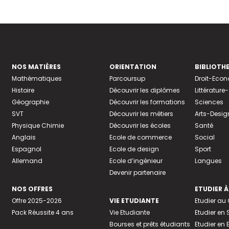
NOS MATIÈRES
ORIENTATION
BIBLIOTH
Mathématiques
Parcoursup
Droit-Eco
Histoire
Découvrir les diplômes
Littératur
Géographie
Découvrir les formations
Sciences
SVT
Découvrir les métiers
Arts-Desig
Physique Chimie
Découvrir les écoles
Santé
Anglais
Ecole de commerce
Social
Espagnol
Ecole de design
Sport
Allemand
Ecole d’ingénieur
Langues
Devenir partenaire
NOS OFFRES
ETUDIER À
Offre 2025-2026
VIE ETUDIANTE
Etudier a
Pack Réussite 4 ans
Vie Etudiante
Etudier en 
Bourses et prêts étudiants
Etudier en