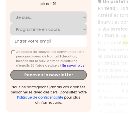
🛡️
Un préfet
plus ! 🎯
En
1940
, il 
Arrêté et tor
Il survit et c
✈️
Au service
En
1941
, il rej
Le général
de
Il est décoré 
J'accepte de recevoir les communications
🕊️
Unificateu
personnalisées de Nomad Education,
basées sur le suivi de mes ouvertures
En
1943
, il f
d'emails (à l’aide de pixels).
En savoir plus
Il participe a
Recevoir la newsletter
💀
Un héros 
Arrêté en
jui
Nous ne partagerons jamais vos données
Il meurt le
8 j
personnelles avec des tiers. Consultez notre
🏛️
Une mémo
Politique de confidentialité
pour plus
d’informations.
En
1964
, Jea
Le discours d’