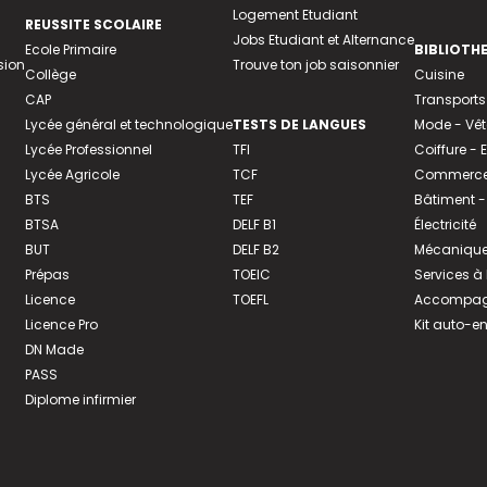
Logement Etudiant
REUSSITE SCOLAIRE
Jobs Etudiant et Alternance
Ecole Primaire
BIBLIOTH
sion
Trouve ton job saisonnier
Collège
Cuisine
CAP
Transports
Lycée général et technologique
TESTS DE LANGUES
Mode - Vê
Lycée Professionnel
TFI
Coiffure -
Lycée Agricole
TCF
Commerce 
BTS
TEF
Bâtiment -
BTSA
DELF B1
Électricité
BUT
DELF B2
Mécanique
Prépas
TOEIC
Services à
Licence
TOEFL
Accompagn
Licence Pro
Kit auto-e
DN Made
PASS
Diplome infirmier