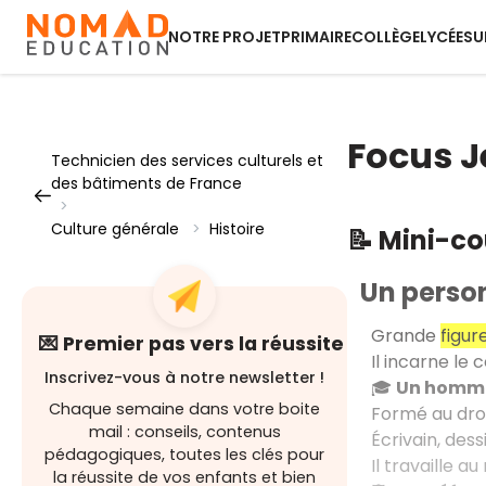
NOTRE PROJET
PRIMAIRE
COLLÈGE
LYCÉE
SU
Focus J
Technicien des services culturels et
des bâtiments de France
>
Culture générale
>
Histoire
📝 Mini-c
Un perso
Grande
figur
💌 Premier pas vers la réussite
Il incarne le 
Inscrivez-vous à notre newsletter !
🎓
Un homme 
Chaque semaine dans votre boite
Formé au droi
mail : conseils, contenus
Écrivain, dess
pédagogiques, toutes les clés pour
Il travaille au
la réussite de vos enfants et bien