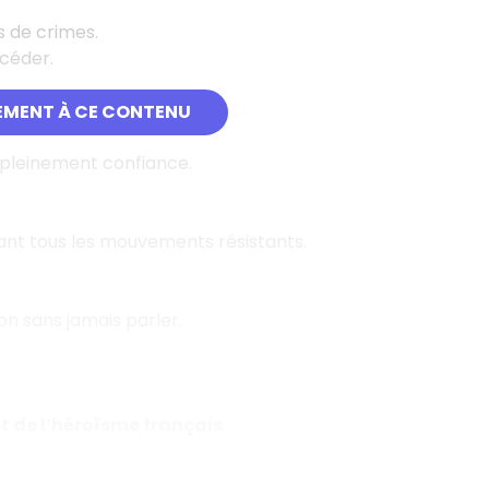
s de crimes.
 céder.
EMENT À CE CONTENU
 pleinement confiance.
sant tous les mouvements résistants.
Lyon sans jamais parler.
t de l’héroïsme français
.