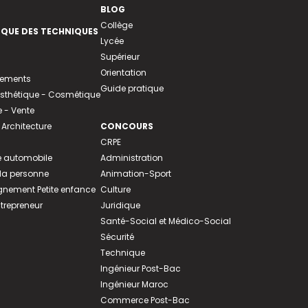
BLOG
Collège
EQUE DES TECHNIQUES
Lycée
Supérieur
Orientation
tements
Guide pratique
 Esthétique - Cosmétique
- Vente
 Architecture
CONCOURS
CRPE
 automobile
Administration
 la personne
Animation-Sport
ement Petite enfance
Culture
ntrepreneur
Juridique
Santé-Social et Médico-Social
Sécurité
Technique
Ingénieur Post-Bac
Ingénieur Maroc
Commerce Post-Bac