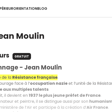
PÉRIEUR
ORIENTATION
BLOG
ean Moulin
ours
GRATUIT
nnage - Jean Moulin
e de la
Résistance française
.
courage face à l’
occupation nazie
et l’unité de la Résista
aux multiples talents
t, il devient en
1937 le plus jeune préfet de France
.
inateur et peintre, il se distingue aussi par son
humanis
 ministère de l’Air et participe à la création d’
Air France
.