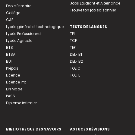
Jobs Etudiant et Alternance
Ecole Primaire
Trouve ton job saisonnier
Collège
CAP
Lycée général et technologique
TESTS DE LANGUES
Lycée Professionnel
TFI
Lycée Agricole
TCF
BTS
TEF
BTSA
DELF B1
BUT
DELF B2
Prépas
TOEIC
Licence
TOEFL
Licence Pro
DN Made
PASS
Diplome infirmier
BIBLIOTHEQUE DES SAVOIRS
ASTUCES RÉVISIONS