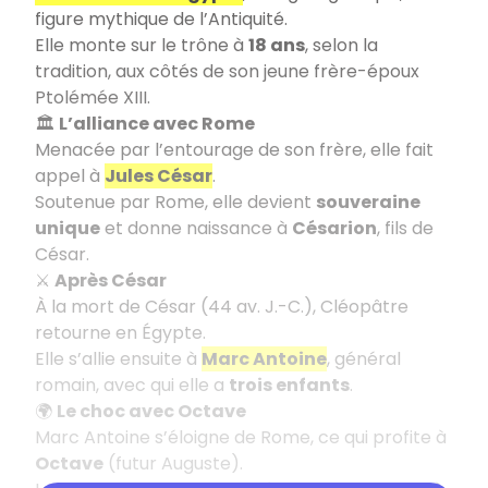
figure mythique de l’Antiquité.
Elle monte sur le trône à
18 ans
, selon la
tradition, aux côtés de son jeune frère-époux
Ptolémée XIII.
🏛️
L’alliance avec Rome
Menacée par l’entourage de son frère, elle fait
appel à
Jules César
.
Soutenue par Rome, elle devient
souveraine
unique
et donne naissance à
Césarion
, fils de
César.
⚔️
Après César
À la mort de César (44 av. J.-C.), Cléopâtre
retourne en Égypte.
Elle s’allie ensuite à
Marc Antoine
, général
romain, avec qui elle a
trois enfants
.
🌍
Le choc avec Octave
Marc Antoine s’éloigne de Rome, ce qui profite à
Octave
(futur Auguste).