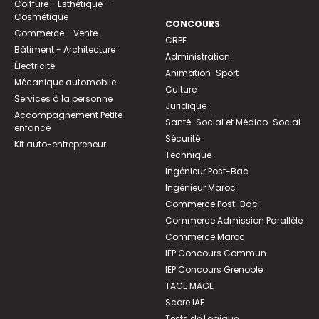
Coiffure - Esthétique -
Cosmétique
CONCOURS
Commerce - Vente
CRPE
Bâtiment - Architecture
Administration
Électricité
Animation-Sport
Mécanique automobile
Culture
Services à la personne
Juridique
Accompagnement Petite
Santé-Social et Médico-Social
enfance
Sécurité
Kit auto-entrepreneur
Technique
Ingénieur Post-Bac
Ingénieur Maroc
Commerce Post-Bac
Commerce Admission Parallèle
Commerce Maroc
IEP Concours Commun
IEP Concours Grenoble
TAGE MAGE
Score IAE
Tests de Logique