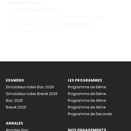
Blaise Pascal
🎨
Héritage culturel
Peintres, écrivains et cinéastes s’inspirent
encore de Cléopâtre :
Shakespeare,
Mankiewicz, Astérix
…
EXAMENS
LES PROGRAMMES
Simulateur notes Bac 2026
Programme de 6ème
Simulateur notes Brevet 2026
Programme de 5ème
Bac 2026
Programme de 4ème
Brevet 2026
Programme de 3ème
Programme de Seconde
ANNALES
Annales Bac
NOS ENGAGEMENTS