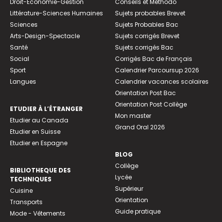
Droit-Economie-Gestion
Conseils et Méthodo
Littérature-Sciences Humaines
Sujets probables Brevet
Sciences
Sujets Probables Bac
Arts-Design-Spectacle
Sujets corrigés Brevet
Santé
Sujets corrigés Bac
Social
Corrigés Bac de Français
Sport
Calendrier Parcoursup 2026
Langues
Calendrier vacances scolaires
Orientation Post Bac
Orientation Post Collège
ETUDIER À L’ÉTRANGER
Mon master
Etudier au Canada
Grand Oral 2026
Etudier en Suisse
Etudier en Espagne
BLOG
Collège
BIBLIOTHEQUE DES
Lycée
TECHNIQUES
Supérieur
Cuisine
Orientation
Transports
Guide pratique
Mode - Vêtements