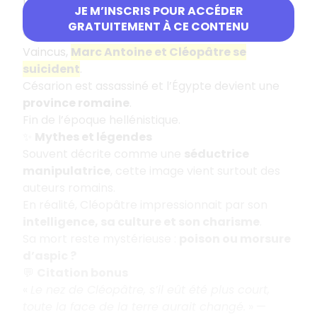
La flotte d’Antoine et de Cléopâtre est battue à
JE M’INSCRIS POUR ACCÉDER
Actium
.
GRATUITEMENT À CE CONTENU
💔
Une fin tragique
Vaincus,
Marc Antoine et Cléopâtre se
suicident
.
Césarion est assassiné et l’Égypte devient une
province romaine
.
Fin de l’époque hellénistique.
✨
Mythes et légendes
Souvent décrite comme une
séductrice
manipulatrice
, cette image vient surtout des
auteurs romains.
En réalité, Cléopâtre impressionnait par son
intelligence, sa culture et son charisme
.
Sa mort reste mystérieuse :
poison ou morsure
d’aspic ?
💬
Citation bonus
«
Le nez de Cléopâtre, s’il eût été plus court,
toute la face de la terre aurait changé.
» —