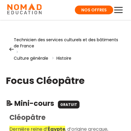
NOS OFFRES
Technicien des services culturels et des bâtiments
de France
>
Culture générale
>
Histoire
Focus Cléopâtre
📝 Mini-cours
GRATUIT
Cléopâtre
Dernière reine d’
Égypte
, d’origine grecque,