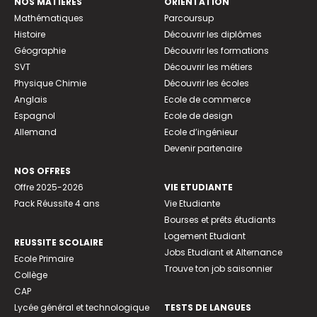
NOS MATIÈRES
ORIENTATION
Mathématiques
Parcoursup
Histoire
Découvrir les diplômes
Géographie
Découvrir les formations
SVT
Découvrir les métiers
Physique Chimie
Découvrir les écoles
Anglais
Ecole de commerce
Espagnol
Ecole de design
Allemand
Ecole d’ingénieur
Devenir partenaire
NOS OFFRES
Offre 2025-2026
VIE ETUDIANTE
Pack Réussite 4 ans
Vie Etudiante
Bourses et prêts étudiants
Logement Etudiant
REUSSITE SCOLAIRE
Jobs Etudiant et Alternance
Ecole Primaire
Trouve ton job saisonnier
Collège
CAP
Lycée général et technologique
TESTS DE LANGUES