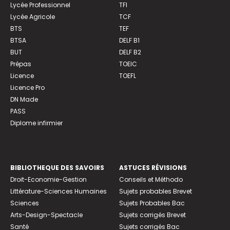
Lycée Professionnel
TFI
Lycée Agricole
TCF
BTS
TEF
BTSA
DELF B1
BUT
DELF B2
Prépas
TOEIC
Licence
TOEFL
Licence Pro
DN Made
PASS
Diplome infirmier
BIBLIOTHEQUE DES SAVOIRS
ASTUCES RÉVISIONS
Droit-Economie-Gestion
Conseils et Méthodo
Littérature-Sciences Humaines
Sujets probables Brevet
Sciences
Sujets Probables Bac
Arts-Design-Spectacle
Sujets corrigés Brevet
Santé
Sujets corrigés Bac