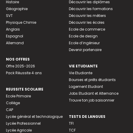
Histoire
Découvrir les diplômes
Géographie
Découvrir les formations
SVT
Découvrir les métiers
Physique Chimie
Découvrir les écoles
Anglais
Ecole de commerce
Espagnol
Ecole de design
Allemand
Ecole d’ingénieur
Devenir partenaire
NOS OFFRES
Offre 2025-2026
VIE ETUDIANTE
Pack Réussite 4 ans
Vie Etudiante
Bourses et prêts étudiants
Logement Etudiant
REUSSITE SCOLAIRE
Jobs Etudiant et Alternance
Ecole Primaire
Trouve ton job saisonnier
Collège
CAP
Lycée général et technologique
TESTS DE LANGUES
Lycée Professionnel
TFI
Lycée Agricole
TCF