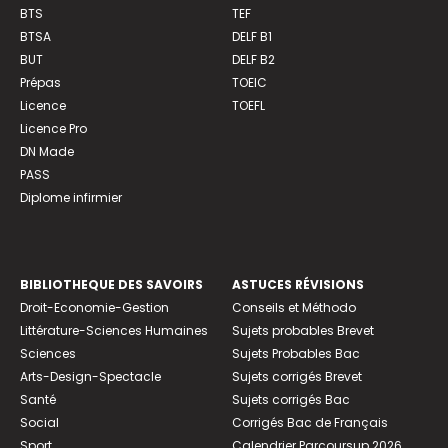
BTS
TEF
BTSA
DELF B1
BUT
DELF B2
Prépas
TOEIC
Licence
TOEFL
Licence Pro
DN Made
PASS
Diplome infirmier
BIBLIOTHEQUE DES SAVOIRS
ASTUCES RÉVISIONS
Droit-Economie-Gestion
Conseils et Méthodo
Littérature-Sciences Humaines
Sujets probables Brevet
Sciences
Sujets Probables Bac
Arts-Design-Spectacle
Sujets corrigés Brevet
Santé
Sujets corrigés Bac
Social
Corrigés Bac de Français
Sport
Calendrier Parcoursup 2026