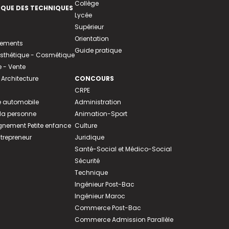
Collège
EQUE DES TECHNIQUES
Lycée
Supérieur
Orientation
tements
Guide pratique
 Esthétique - Cosmétique
- Vente
 Architecture
CONCOURS
CRPE
 automobile
Administration
 la personne
Animation-Sport
ement Petite enfance
Culture
ntrepreneur
Juridique
Santé-Social et Médico-Social
Sécurité
Technique
Ingénieur Post-Bac
Ingénieur Maroc
Commerce Post-Bac
Commerce Admission Parallèle