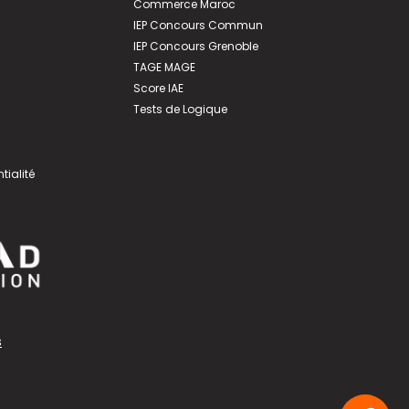
Commerce Maroc
IEP Concours Commun
IEP Concours Grenoble
TAGE MAGE
Score IAE
Tests de Logique
tialité
s