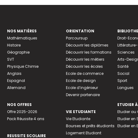
NOS MATIÈRES
ORIENTATION
BIBLIOTH
Mathématiques
Parcoursup
Droit-Eco
Histoire
Découvrir les diplômes
Littératur
Géographie
Découvrir les formations
Sciences
SVT
Découvrir les métiers
Arts-Desig
Physique Chimie
Découvrir les écoles
Santé
Anglais
Ecole de commerce
Social
Espagnol
Ecole de design
Sport
Allemand
Ecole d’ingénieur
Langues
Devenir partenaire
NOS OFFRES
ETUDIER À
Offre 2025-2026
VIE ETUDIANTE
Etudier a
Pack Réussite 4 ans
Vie Etudiante
Etudier en 
Bourses et prêts étudiants
Etudier en
Logement Etudiant
REUSSITE SCOLAIRE