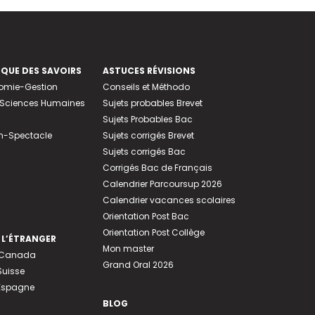
EQUE DES SAVOIRS
ASTUCES RÉVISIONS
nomie-Gestion
Conseils et Méthodo
e-Sciences Humaines
Sujets probables Brevet
Sujets Probables Bac
n-Spectacle
Sujets corrigés Brevet
Sujets corrigés Bac
Corrigés Bac de Français
Calendrier Parcoursup 2026
Calendrier vacances scolaires
Orientation Post Bac
Orientation Post Collège
 L’ÉTRANGER
Mon master
u Canada
Grand Oral 2026
Suisse
 Espagne
BLOG