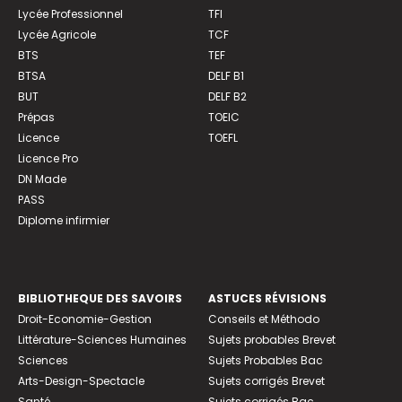
Lycée Professionnel
TFI
Lycée Agricole
TCF
BTS
TEF
BTSA
DELF B1
BUT
DELF B2
Prépas
TOEIC
Licence
TOEFL
Licence Pro
DN Made
PASS
Diplome infirmier
BIBLIOTHEQUE DES SAVOIRS
ASTUCES RÉVISIONS
Droit-Economie-Gestion
Conseils et Méthodo
Littérature-Sciences Humaines
Sujets probables Brevet
Sciences
Sujets Probables Bac
Arts-Design-Spectacle
Sujets corrigés Brevet
Santé
Sujets corrigés Bac