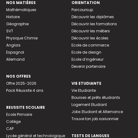
NOS MATIÈRES
ORIENTATION
Mathématiques
Parcoursup
Histoire
Découvrir les diplômes
Géographie
Découvrir les formations
SVT
Découvrir les métiers
Physique Chimie
Découvrir les écoles
Anglais
Ecole de commerce
Espagnol
Ecole de design
Allemand
Ecole d’ingénieur
Devenir partenaire
NOS OFFRES
Offre 2025-2026
VIE ETUDIANTE
Pack Réussite 4 ans
Vie Etudiante
Bourses et prêts étudiants
Logement Etudiant
REUSSITE SCOLAIRE
Jobs Etudiant et Alternance
Ecole Primaire
Trouve ton job saisonnier
Collège
CAP
Lycée général et technologique
TESTS DE LANGUES